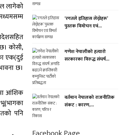
दल लागेको
 मध्यमसम्म
‘रगतले इतिहास लेख्नेहरू’
पुस्तक विमोचन एवं...
्रदेशसहित
ेछ। कोसी,
गणेश नेपालीको हत्यारो
का एक(दुई
सरकारका विरुद्ध संघर्ष...
्भावना छ।
शमा आंशिक
वर्तमान नेपालको राजनीतिक
 भू(भागका
संकट : कारण,...
पातको पनि
Facebook Page