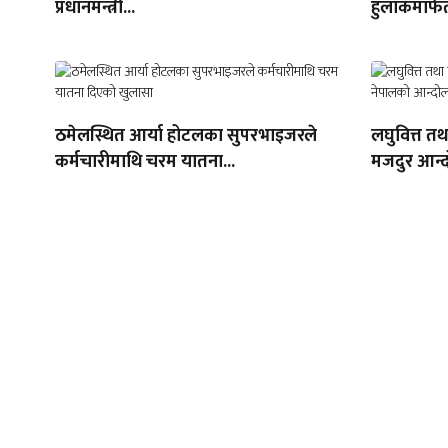
प्रधानमन्त्री...
हुलाकमार्फत
ठमेलस्थित आर्या होटलका सुपरभाइजरले
लघुवित्त त
कर्मचारीमाथि चरम यातना...
मजदुर आन्द