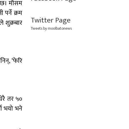
ो छ। मौसम
र्ने क्रम
Twitter Page
 शुक्रबार
Tweets by moolbatonews
न्, ‘फेरि
धेरै तर ५०
षा भयो भने