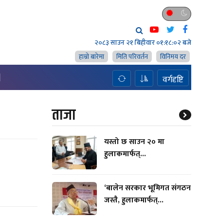
२०८३ साउन २१ बिहीवार
०१:१८:०३ बजे
हाम्राे बारेमा
मिति परिवर्तन
विनिमय दर
H
वर्गदृष्टि
ताजा
यस्तो छ साउन २० मा
हुलाकमार्फत्...
‘बालेन सरकार भूमिगत संगठन
जस्तै, हुलाकमार्फत्...