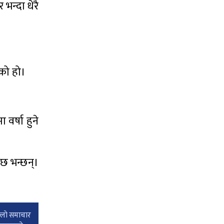
भन्दा धेरै
एको हो।
वर्षा हुने
 छ भन्छन्।
्लाे समाचार