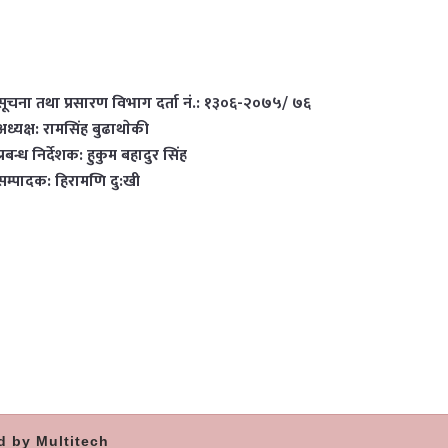
सूचना तथा प्रसारण विभाग दर्ता नं.: १३०६-२०७५/ ७६
अध्यक्ष: रामसिंह बुढाथाेकी
प्रबन्ध निर्देशक: हुकुम बहादुर सिंह
सम्पादक: हिरामणि दु:खी
d by Multitech