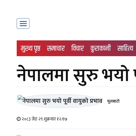
मुख्य पृष्ठ
समाचार
विचार
कुराकानी
साहित्य
नेपालमा सुरु भयो पू
मूलबाटाे
२०८३ जेठ २९ शुक्रवार १२:१७