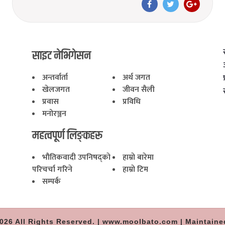
साइट नेभिगेसन
अन्तर्वार्ता
अर्थ जगत
खेलजगत
जीवन सैली
प्रवास
प्रविधि
मनोरञ्जन
महत्वपूर्ण लिङ्कहरू
भाैतिकवादी उपनिषद्काे
हाम्राे बारेमा
परिचर्चा गरिने
हाम्राे टिम
सम्पर्क
026 All Rights Reserved. | www.moolbato.com | Maintaine