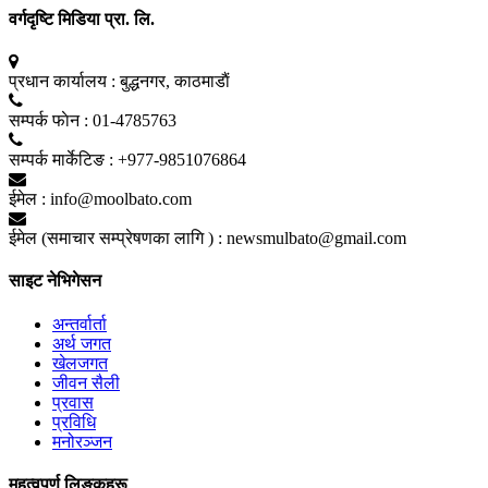
वर्गदृष्टि मिडिया प्रा. लि.
प्रधान कार्यालय :
बुद्धनगर, काठमाडाैं
सम्पर्क फाेन :
01-4785763
सम्पर्क मार्केटिङ :
+977-9851076864
ईमेल :
info@moolbato.com
ईमेल (समाचार सम्प्रेषणका लागि ) :
newsmulbato@gmail.com
साइट नेभिगेसन
अन्तर्वार्ता
अर्थ जगत
खेलजगत
जीवन सैली
प्रवास
प्रविधि
मनोरञ्जन
महत्वपूर्ण लिङ्कहरू