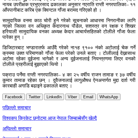
नायब उपरीक्षक प्रभुप्रसाद ढकालका अनुसार गएराति राप्ती नगरपालिका– ११
आँपपानीबाट करिब एक क्विन्टल गाँजा बरामद गरिएको हो ।
सामुदायिक वनमा काठ चोरी हुने गरेको सूचनाको आधारमा निगरानीका लागि
गएको जिल्ला वन अधिकृत केदारनाथ पौडेल, सशस्त्र वन रक्षक र शिखर
हरियाली सामुदायिक वनका अध्यक्ष केदार आचार्यसहितको टोलीले गाँजा फेला
पारेका हुन् ।
डिजिटारबाट भण्डारातर्फ आउँदै गरेको ना१ह ९१०० नंको अटोलाई चेक गर्ने
क्रममा उक्त परिमाणको गाँजा फेला परेको उनले बताए । टोलीलाई देख्नासाथ
अटोमा रहेका दुईजना भागेको र अन्य दुईजनालाई नियन्त्रणमा लिएर वनको
टोलीले प्रहरीलाई बुझाएको थियो ।
पक्राउ पर्नेमा राप्ती नगरपालिका– ४ का २५ वर्षीय राजन तामाङ र ३७ वर्षीय
कुमार तामाङ रहेका छन् । दुवैजनालाई लागुऔषध ऐनअन्तर्गत मुद्दा दर्ता गरी
कारबाही अगाडि बढाइने ढकालले बताए ।
Facebook
Twitter
LinkedIn
Viber
Email
WhatsApp
Post
पछिल्लाे समाचार
navigation
विश्वकप क्रिकेट छनोटमा आज नेपाल जिम्बाब्बेसँग खेल्दै
अघिल्लाे समाचार