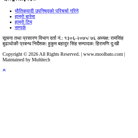
भाैतिकवादी उपनिषद्काे परिचर्चा गरिने
हाम्राे बारेमा
हाम्राे टिम
सम्पर्क
सूचना तथा प्रसारण विभाग दर्ता नं.: १३०६-२०७५/ ७६
अध्यक्ष: रामसिंह
बुढाथाेकी
प्रबन्ध निर्देशक: हुकुम बहादुर सिंह
सम्पादक: हिरामणि दु:खी
Copyright © 2026 All Rights Reserved. | www.moolbato.com |
Maintained by Multitech