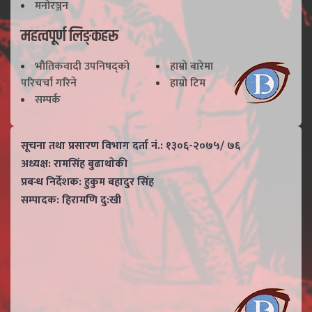
मनोरञ्जन
महत्वपूर्ण लिङ्कहरू
भाैतिकवादी उपनिषद्काे
हाम्राे बारेमा
परिचर्चा गरिने
हाम्राे टिम
सम्पर्क
सूचना तथा प्रसारण विभाग दर्ता नं.: १३०६-२०७५/ ७६
अध्यक्ष: रामसिंह बुढाथाेकी
प्रबन्ध निर्देशक: हुकुम बहादुर सिंह
सम्पादक: हिरामणि दु:खी