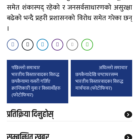
समेत शंकास्पद् रहेको र जनसर्वसाधारणको असुरक्षा
बढेको भन्दै प्रहरी प्रशासनको विरोध समेत गरेका छन्
।
Post
पछिल्लाे समाचार
अघिल्लाे समाचार
navigation
भारतीय विस्तारवादका विरुद्ध
छपकैयादेखि घण्टाघरसम्म
छपकैयामा यसरी गर्जिए
भारतीय विस्तारवादका विरुद्ध
क्रान्तिकारी युवा र विध्यार्थीहरु
मार्चपास (फोटोफिचर)
(फोटोफिचर)
प्रतिक्रिया दिनुहोस्
सम्बन्धित खबर