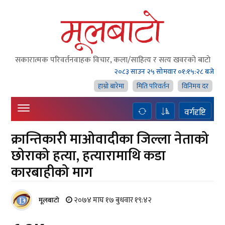
सकारात्मक परिवर्तनवाहक विचार, कला/साहित्य र सत्य खवरको बाटाे
२०८३ साउन २५ सोमवार
०१:१५:२९ बजे
हाम्राे बारेमा
मिति परिवर्तन
विनिमय दर
वर्गदृष्टि
क्रान्तिकारी माओवादीका जिल्ला नेताको
छोराको हत्या, हत्यारामाथि कडा
कारबाहीको माग
२०७४ माघ १७ बुधवार १९:४२
मूलबाटाे