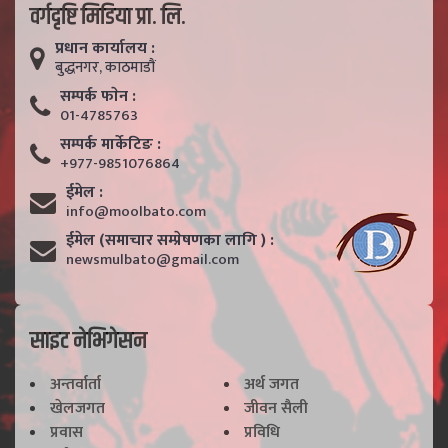
वर्गदृष्टि मिडिया प्रा. लि.
प्रधान कार्यालय :
बुद्धनगर, काठमाडाैं
सम्पर्क फाेन :
01-4785763
सम्पर्क मार्केटिङ :
+977-9851076864
ईमेल :
info@moolbato.com
ईमेल (समाचार सम्प्रेषणका लागि ) :
newsmulbato@gmail.com
साइट नेभिगेसन
अन्तर्वार्ता
अर्थ जगत
खेलजगत
जीवन सैली
प्रवास
प्रविधि