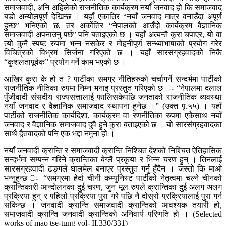
समाजवादी, अनि अहिलेको राजनीतिक कार्यक्रम नयाँ जनवाद हो कि समाजवाद
बडो अन्योलपूर्ण देखिन्छ । यहाँ एकातिर “नयाँ जनवाद मात्र वनाउँदा अपूर्ण
हुन्छ” भनिएको छ, तर अर्कोतिर “नेपालको आउँदो कार्यक्रम वैज्ञानिक
समाजवादी अपनाउनु पर्छ” पनि बताइएको छ । यहाँ अत्यन्तै कुरा चपाएर, यो वा
त्यो कुनै स्पष्ट रुपमा भन्न नसकेर र मोहनीपूर्ण सन्ध्याभाषाको प्रयोग गरेर
विचित्रको विभ्रम सिर्जना गरिएको छ । यहाँ सारसंग्रहवादको निकै
“कुशलतापूर्वक” प्रयोग गर्ने काम भएको छ ।
आखिर कुरा के हो त ? पार्टीका समग्र नीतिहरुको चर्चागर्ने सन्दर्भमा पार्टीको
राजनीतिक नीतिका रुपमा निम्न भनाइ प्रस्तुत गरिएको छ ः “नेपालमा दलाल
पुँजीवादी संसदीय राज्यसत्तालाई फालिसकेपछि जनताको राजनीतिक व्यवस्था
नयाँ जनवाद र वैज्ञानिक समाजवाद स्थापना हुनेछ ।” (उक्त पृ.५५) । यहाँ
पार्टीको राजनीतिक कार्यदिशा, कार्यक्रम वा रणनीतिका रुपमा एकैसाथ नयाँ
जनवाद र वैज्ञानिक समाजवाद दुवै हुने कुरा बताइएको छ । यो सारसंग्रहवादका
साथै द्वैतवादको पनि एक भद्दा नमुना हो ।
नयाँ जनवादी क्रान्ति र समाजवादी क्रान्ति निश्चित देशको निश्चित ऐतिहासिक
सन्दर्भमा सम्पन्न गरिने क्रान्तिका बेग्लै प्रकृया र भिन्न चरण हुन् । तिनलाई
सारसंग्रहवादी ढङ्गले घालमेल बनाएर प्रस्तुत गर्नु हुँदैन । जस्तो कि माओ
भन्नुहुन्छ ः “समग्रमा हेर्दा चीनी कम्युनिस्ट पार्टीको नेतृत्वमा चल्ने चीनको
क्रान्तिकारी आन्दोलनका दुई चरण, जुन मूल रुपले क्रान्तिका दुई अलग अलग
प्रक्रिया हुन् र पहिलो प्रक्रिया पुरा गरे पछि नै दोस्रो प्रक्रियालाई पुरा गर्न
सकिन्छ । जनवादी क्रान्ति समाजवादी क्रान्तिको आवश्यक तयारी हो,
समाजवादी क्रान्ति जनवादी क्रान्तिको अनिवार्य परिणति हो । (Selected
works of mao tse-tung vol- II,330/331)