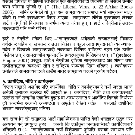
यसका विपरीत यो आफ्नो स्वभावैले एक साम्राज्यवादी व्यवस्था हो जसको उन्माद
चरम सीमामा पुगेको छ ।” (The Liberal Virus, p. 22,AAkar Books
2005) । समिर अमिनले यो कुरा अब साम्राज्यवाद समाप्त भयो साम्राज्य मात्र
बाँकी छ भन्ने प्रस्थापना लिएर आएका “साम्राज्य” शीर्षक पुस्तकका लेखक
हार्ट र नेग्रीको विरोधका सन्दर्भमा व्यक्त गरेका हुन् । हार्ट र नेग्रीलाई उत्तर–
माक्र्सवादी पनि भन्ने गरिन्छ ।
हार्ट र नेग्रीले भनेका थिए –“साम्राज्यले आदेशको सन्जाललाई मिलाएर
वर्णसंकर पहिचान, लचकदार उत्तराधिकार र वहुल आदानप्रदानको व्यवस्थापन
गर्दछ र विश्वको साम्राज्यवादी नक्साका विशिष्ट राष्ट्रिय रङ्ग एकै ठाउँमा
मिलेका छन् र साम्राज्यीय भूमण्डलीय इन्द्रधनुषमा मिसिएका छन् ।” (preface:
Empire 2001) वस्तुतः हार्ट र नेग्रीका दृष्टिमा साम्राज्यवाद अव शोषण तथा
उत्पीडनमूलक व्यवस्था रहेन र राष्ट्रिय राज्यका सिमा भत्किए । त्यसैकारण
उनीहरुले साम्राज्यवादको ठाउँमा मात्र साम्राज्य पदको प्रयोग गर्दछन् ।
५. कार्यदिशा, नीति र कार्यक्रम
विप्लव समूहले अलगिए पछि कार्यदिशा, नीति र कार्यक्रमबारे नयाँ जस्ता लाग्ने
अनेकौं कुराहरु उल्लेख गर्दै आएको छ । कार्यदिशा, नीति तथा कार्यक्रमको
उल्लेख गर्ने सन्दर्भमा एकातिर बुझाइ वा अवधारणागत र अर्कोतिर तिनको निर्धारण
दुवै सन्दर्भमा अत्यन्तै अस्पष्टता र अमूर्तता देखिने गर्दछ । यसलाई दार्शनिक
भाषामा सारसंग्रहवाद भनिन्छ ।
यस सन्दर्भमा सो समूहद्वारा आठौं महाधिवेशनमा पारित केही भनाइहरु उद्धृत गरेर
अध्ययन गर्नु उपयुक्त हुन्छ । जस्तो कि एकीकृत जनक्रान्तिको कार्यदिशाबारे
भनिएको छ ः “साम्राज्यवाद नयाँ विशेषतामा पुगेपछि यसको समाधान पनि