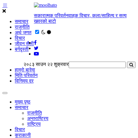
सकारात्मक परिवर्तनवाहक विचार, कला/साहित्य र सत्य
खवरको बाटाे
समाचार
राजनीति
अर्थ जगत
विचार
जीवन सैली
बर्गदृस्ती
२०८३ साउन २२ शुक्रवार
हाम्राे बारेमा
मिति परिवर्तन
विनिमय दर
मुख्य पृष्ठ
समाचार
राजनीति
अन्तराष्ट्रिय
राष्ट्रिय
विचार
कुराकानी