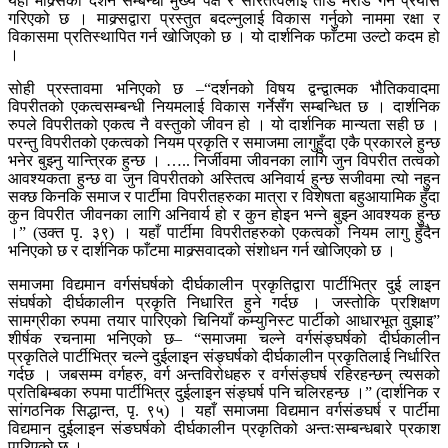
यहाँ माक्र्सको दर्शन सम्बन्धी मुख्य पक्ष र सारतत्वलाई तोड मरोड गर्ने प्रयास
गरिएको छ । माक्र्सद्वारा प्रस्तुत बदल्नुलाई विकास गर्नुको नाममा रक्षा र
विकासमा प्रतिस्थापित गर्न खोजिएको छ । यो दार्शनिक फाँटमा उल्टो कदम हो
।
सोही प्रस्तावमा भनिएको छ –“दर्शनको विषय द्वन्द्वात्मक भौतिकवादमा
विपरीतको एकत्वसम्बन्धी नियमलाई विकास गर्नेसँग सम्बन्धित छ । दार्शनिक
रुपले विपरीतको एकत्व नै वस्तुको जीवन हो । यो दार्शनिक मान्यता सही छ ।
परन्तु विपरीतको एकत्वको नियम प्रकृति र समाजमा लागुहुँदा एकै प्रकारले हुन्छ
भनेर बुझ्नु यान्त्रिक हुन्छ । ….. निर्जीवमा जीवनका लागि जुन विपरीत तत्वको
आवश्यकता हुन्छ वा जुन विपरीतको अस्तित्व अनिवार्य हुन्छ सजीवमा त्यो नहुन
सक्छ किनकि समाज र पार्टीमा विपरीतहरुका मात्रा र विशेषता बहुआयामिक हुँदा
कुन विपरीत जीवनका लागि अनिवार्य हो र कुन होइन भन्ने बुझ्न आवश्यक हुन्छ
।” (उक्त पृ. ३९) । यहाँ पार्टीमा विपरीतहरुको एकत्वको नियम लागु हुँदैन
भनिएको छ र दार्शनिक फाँटमा माक्र्सवादको संशोधन गर्न खोजिएको छ ।
समाजमा विद्यमान वर्गसंघर्षको दीर्घकालीन प्रकृतिद्वारा पार्टीभित्र दुई लाइन
संघर्षको दीर्घकालीन प्रकृति निधारित हुने गर्दछ । जस्तोकि प्रशिक्षण
सामग्रीका रुपमा तयार पारिएको चिनियाँ कम्युनिस्ट पार्टीको आधारभूत वुझाइ”
शीर्षक रचनामा भनिएको छ– “समाजमा चल्ने वर्गसंङ्घर्षको दीर्घकालीन
प्रकृतिले पार्टीभित्र चल्ने दुईलाइन संङ्घर्षको दीर्घकालीन प्रकृतिलाई निर्धारित
गर्दछ । जबसम्म वर्गहरु, वर्ग अन्तविरोधहरु र वर्गसंङ्घर्ष रहिरहन्छन् त्यसको
प्रतिबिम्बका रुपमा पार्टीभित्र दुईलाइन संङ्घर्ष पनि चलिरहन्छ ।” (दार्शनिक र
सांगठनिक सिद्धान्त, पृ. ९५) । यहाँ समाजमा विद्यमान वर्गसंङघर्ष र पार्टीमा
विद्यमान दुईलाइन संङघर्षको दीर्घकालीन प्रकृतिको अन्तःसम्बन्धबारे प्रकाश
पारिएको छ ।