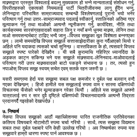
माक्र्सद्वारा प्रस्तुत विश्वलाई बदल्नु मुख्यकाम हो भन्ने मान्यतालाई संशोधन गर्नु,
विपरीतहरुको एकत्वको नियमलाई पार्टी भित्रीजीवनमा लागु हुँदैन भन्नु,
लेनिनद्वारा परिभाषित साम्राज्यवाद सम्बन्धी विश्लेषणलाई पुरानो भयो भनेर
परित्याग गर्नु तथा उत्तर–साम्राज्यवाद पदलाई स्वीकार्नु, स्तालिनको अतिमा गएर
मूल्याकन गर्नु तथा माओको अत्यन्तै न्यूनीकरण गर्नु, कार्यदिशा, नीति तथा
कार्यक्रममा सारसंग्रहवादकोे सहारा लिनु र नयाँ बन्ने धुनमा माक्र्स, लेनिन तथा
माओ समयसन्दर्भबाट टाढिए भन्दै जानु –विप्लव समूहका मूल विशेषता बन्नगएका
छन् । लामो समयदेखि विप्लव समूहले सत्तासाझेदारीका कुरा गर्दैआएको थियो र
अहिले पनि यदाकदा त्यसको चर्चा सुनिन्छ । वास्तविकता के हो, त्यसवारे विप्लव
समूहले स्पष्ट पारेको देखिदैन । यी सबै कुरामाथि गहिरिएर ध्यानदिंदा के
अड्कल काट्न सकिन्छ भने यस समूहले माक्र्सवाद–लेनिनवाद–माओवादलाई
परित्याग गरी उत्तर माक्र्सवादको बाटो पकड्ने संभावना छ । तर, त्यसो हुन
नपाओस् विप्लव समूह स्वयम् सचेत एवम् सतर्क रहन जरुरी छ ।
यसरी समग्रमा हेर्दा यस समूहमा सबल पक्ष कमजोर र दुर्बल पक्ष बलवान् वन्दै
गएका देखिन्छन् । हिजो हामीले यस समूहलाई रुपमा वाम र सारमा दक्षिणपंथी
विचलनमा फँसेको भनेर मूल्याङकन गरेका थियौं । अहिले यस समूहले आफ्नो
यात्रालाई रुप र सार दुवै दृष्टिले दक्षिणपंथी विचलनवादतर्फ अत्यन्तै तिव्रता
प्रदानगर्दै गइरहेको देखापर्दछ ।
७. निष्कर्ष
नेकपा विप्लव समूहको आठौं महाधिवेशनमा पारित राजनीतिक प्रतिवेदनका
कतिपय विषयबारे मोटामोटी रुपमा चर्चा गरियो । साथै, त्यस समूहमा विद्यमान
सबल तथा दुर्बल पक्षबारे पनि केही उल्लेख गरियो । अव निष्कर्षका रुपमा यस
समूहवारे हाम्रो धारणा स्पष्ट पार्न आवश्यक छ ।