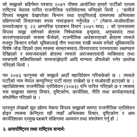
सो समूहको बहिर्गमन पश्चात् २०७१ पौषमा आयोजित हाम्रो पार्टीको प्रथम
राष्ट्रिय भेलामा पारित राजनीतिक प्रतिवेदनमा भनिएको थियो । “हामीले
विप्लव समूहमा देखापरेका चिन्तन तथा प्रवृत्तिलाई वामरुपमा अभिव्यक्त
दक्षिणपन्थी विचलनका रुपमा नामाङ्कन गर्नुपर्दछ ।” (नेकपा–माओवादीका
दस्तावेजहरु पृ. २२ आन्तरिक प्रकशन विभाग २०७१ माघ) । सो प्रस्तावमा
विप्लव समूह दर्शनको क्षेत्रमा निषेधात्मक द्वन्द्ववाद, अनुभववाद तथा
सारसंग्रहवादको भासमा फँसेको, राजनीतिक अर्थशास्त्रको क्षेत्रमा त्यसले
मजदुर किसान वर्गको भूमिकालाई गौण स्थानमा राखी मध्यम वर्गको भूमिकामाथि
विशेष जोड दिएको एवम् त्यसमा साम्राज्यवाद–विस्तारवाद परस्तताका लक्षणहरु
देखिएको र समाजवादको क्षेत्रमा त्यसले अराजकतावादी व्यक्तिवाद तथा
पश्चगामी शक्तिसितको सत्तासाझेदारी आदि मान्यता अँगालेको भनेर उल्लेख
गरिएको थियो ।
गत २०७३ फागुनमा सो समूहले आठौं महादिवेशन गरिसकेको छ । त्यसले
पार्टीको नाम नेपाल कम्युनिस्ट पार्टी मात्र राखेको छ र माओवादी हटाएको छ ।
महाधिवेशनमा राजनीतिक प्रतिवेदन (२०७३) पनि पारित गरिएको छ र त्यसमा
यस समूहका समग्र विचार, दृष्टिकोण, कार्यदिशा, नीति तथा कार्यक्रमलाई
संश्लेषित गरिएको छ ।
प्रस्तुत लेखको मूल उद्देश्य नेकपा विप्लव समूहको समग्र राजनीतिक प्रतिवेदन
होइन त्यसमा केन्द्रित रही त्यहाँ अभिव्यक्त विचार, दृष्टिकोण र आम
कार्यदिशाका प्रमुख पक्षबारे संक्षिप्तमा अध्ययन तथा संश्लेषण गर्नु हो ।
२. अन्तर्राष्ट्रिय तथा राष्ट्रिय सन्दर्भः