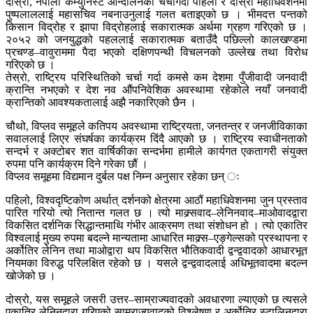
दोस्रो, नेपाली कम्युनिस्ट आन्दोलनको चर्चागर्दा पहिलो र दोस्रो महाधिवेशनमा
पुष्पलाललाई महासचिव नबनाउनुलाई गलत बताइएको छ । भीमदत्त पन्तको
किसान विद्रोह र झापा विद्रोहलाई सकारात्मक अर्थमा ग्रहण गरिएको छ ।
२०५२ को जनयुद्धको पहललाई सकारात्मक बताउँदै पछिल्लो कालखण्डमा
प्रचण्ड–वावुराममा पैदा भएको दक्षिणपन्थी विचलनको उल्लेख तथा विरोध
गरिएको छ ।
तेस्रो, राष्ट्रिय परिस्थितिको चर्चा गर्दा कमसे कम देशमा पुँजीवादी जनवादी
क्रान्ति नभएको र देश नव औंपनिवेशिक अवस्थामा रहेकोले नयाँ जनवादी
क्रान्तिको आवश्यकतालाई अझै नकारिएको छैन ।
चौथो, विप्लव समूहले कतिपय अवस्थामा राष्ट्रियता, जनतन्त्र र जनजीविकाका
सवाललाई लिएर संघर्षका कार्यक्रम दिंदै आएको छ । राष्ट्रिय स्वाधीनताको
सन्दर्भ र अक्टोबर शत वार्षिकीका सन्दर्भमा हामीले कार्यगत एकतागरी संयुक्त
रुपमा पनि कार्यक्रम दिने गरेका छौं ।
विप्लव समूहमा विद्यमान दुर्बल पक्ष निम्न अनुसार रहेका छन् ः
पहिलो, विश्वदृष्टिकोण अर्थात् दर्शनको क्षेत्रमा आठौं महाधिवेशनमा जुन प्रस्ताव
पारित गरियो त्यो नितान्त गलत छ । त्यो माक्र्सवाद–लेनिनवाद–माओवादद्वारा
विकसित दर्शनिक सिद्धान्तमाथि गंभीर आक्रमण तथा संशोधन हो । त्यो एकातिर
विश्वलाई मुख्य रुपमा बदल्ने मान्यतामा आधारित माक्र्स–एङ्गेल्सको प्रस्थापना र
अर्कोतिर लेनिन तथा माओद्वारा थप विकसित भौतिकवादी द्वन्द्ववादको आधारभूत
नियमका विरुद्ध परिलक्षित रहेको छ । यसले द्वन्द्ववादलाई अधिभूतवादमा बदल्न
खोजेको छ ।
दोस्रो, यस समूहले जसरी उत्तर–साम्राज्यवादको अवधारणा ल्याएको छ त्यसले
एकातिर लेनिनद्वारा गरिएको साम्राज्यवादको विश्लेषण र अर्कोतिर स्टालिनद्वारा