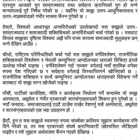
प्रस्तुत आजको युग साम्राज्यवाद तथा सर्वहारा क्रान्तिको युग हो भन्ने
मान्यतालाई पुरै निषेध गरेको छ । यहाँनेर यो समूह उत्तर–आधुनिकतावाद र
उत्तर–माक्र्सवादको गंभीर भासमा फँस्न पुगेको छ ।
तेस्रो, विश्वको आधारभूत अन्तविरोधको उल्लेखगर्दा यस समूहले उत्तर–
साम्राज्यवाद र समाजवादी शक्तिबिचको अन्तर्विरोधको चर्चा गरेको छ । यसवाट
विप्लव समूहका दृष्टिमा विश्वमा अझै पनि राज्य सत्तामा समाजवादी मुलुकहरु छन्
भन्ने देखिन आउँछ ।
चौथो, राष्ट्रिय परिस्थितिको चर्चा गर्दा यस समूहले वर्गविश्लेषण, राजनीतिक
शक्तिहरुको विश्लेषण र नेपाली कम्युनिस्ट आन्दोलनका धाराको विचित्र ढंगले
उल्लेख गरेको पाइन्छ । वर्गविश्लेषण गर्दा ‘मध्यम’ वर्गलाई नयाँ श्रमिक वर्गका
रुपमा पेश गरिएको छ र सर्वहारा वर्गलाई विस्थापितगर्न खोजिएको छ ।
राजनीतिक शक्तिहरु र साथै कम्युनिस्ट आन्दोलनका धाराहरुको विवेचना गर्ने
कामबाट यो समूह भाग्न खोजेको पाइन्छ ।
पाँचौं, पार्टीको कार्यदिशा, नीति र कार्यक्रम निर्धारण गर्ने सन्दर्भमा यो समूह
अस्पष्टता, अमूर्तता र गंभीर प्रकारको सारसंग्रहवादको शिकार हुन पुगेको छ ।
नयाँ जनवाद– समाजवादलाई एउटै ठाउँमा राखेर पेशगर्नु यसै अस्पष्टता, अमूर्तता
र सारसंग्रहवादको एक भद्दा उदाहरण हो ।
छैटौं, हुन त यस समूहले स्वतन्त्र रुपमा संघर्षका कतिपय जुझारु कार्यक्रम पनि
दिने गरेको छ, तर यस प्रकारको संघर्ष क्रान्तिकारी उद्देश्यसित जोडिएको
पाइदैन र त्यो जुझारु अर्थवादमा फँस्न गएको देखिन्छ ।