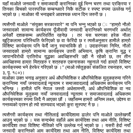
यहाँ माओले जनवादी र समाजवादी क्रान्तिका दुई भिन्न चरण तथा प्रक्रिया र
तिनका बिचको पारस्परिक सम्बन्धवारे निकै सटीक र स्पष्ट रुपमा उल्लेख गर्नु
भएको छ । माओका यी भनाइबारे आवश्यक ध्यान दिन जरुरी छ ।
त्यसैगरी माओले “संयुक्त सरकारवारे” मा पनि भन्नु भएको छ ः “हाम्रो नौलो
जनवादको सामान्य कार्यक्रम पूँजीवादी जनवादी क्रान्तिको चरणभरि अर्थात्
अनेकौं दशकसम्म अपरिवर्तित रहनेछ । तर यस चरणका हरेक नौला
खुट्किलामा परिस्थिति फेरिएको छ वा फेरिंदो छ र त्यसैअनुसार हामीले हाम्रो
विशिष्ट कार्यक्रम पनि फेर्दै जानु स्वाभाविकै हो । उदाहरणका निम्ति, नौलो
जनवादको हाम्रो सामान्य कार्यक्रम उत्तरी अभियान, कृषि क्रान्ति युद्ध र
जापानविरोधी प्रतिरोध युद्धका अवधिहरुभरि उही नै रहेको छ, तर तीन
अवधिहरुमा हाम्रा मित्रहरु र शत्रुहरु एकनासका नहुनाले गर्दा हाम्रो विशिष्ट
कार्यक्रममा भने हेरफेर गरिएको छ ।” (माओ त्सेतुङ्का संकलित रचनाहरु, भाग
३, पृ. १८०)।
माओका उक्त भनाइ अनुसार अर्ध औपनिवेशिक र औपनिवेशिक मुलुकहरुमा गरिने
क्रान्तिमा नयाँ जनवादलाई न्यूनतम र समाजवादलाई अधिकतम कार्यक्रम पनि
भनिन्छ । हामीले पनि नेपाल जस्तो अर्धसामन्ती, अर्ध औपनिवेशिक वा नव
औपनिवेशिक मुलुकमा नयाँ जनवादलाई न्यूनतम र समाजवादलाई अधिकतम
कार्यक्रमका रुपमा लिदै नै आएका छौं । जहाँसम्म हाम्रो अन्तिम लक्ष्य, उद्देश्य वा
गन्तव्यको प्रश्न हो त्यो साम्यवाद भएको कुरा सुस्पष्ट नै छ ।
त्यसैगरी कार्यक्रम तथा नीतिलाई कार्यदिशामा ढालेर पनि माओले उल्लेखगर्दै
आउनु भएको छ । यस सन्दर्भमा वहाँले आम कार्यदिशा तथा आम नीति, विशिष्ट
कार्यदिशा तथा विशिष्ट नीतिको पनि उल्लेख गर्नु भएको छ । यसरी हेर्दा नयाँ
जनवादी क्रान्तिको आम कार्यदिशा तथा आम नीति, विशिष्ट कार्यदिशा तथा