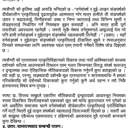
त्यसैगरी सो कृतिमा अझै अगाडि भनिएको छ –“वर्गसंघर्ष र दुई–लाइन संङघर्षको
दीर्घकालीन प्रकृतिलाई दृढतापूर्वक आत्मसात् गरेर मात्र हामीले ती संङघर्षको
उतार र चढावलाई, तिनीहरुको उच्च र निम्न ज्वारलाई तथा विभिन्न घुम्ती र
मोडहरुलाई निर्धारित गर्ने नियमहरु बुझ्न सक्दछौं । अनि मात्र हामी पूर्ण
तयारीको अवस्थामा रहनेछौं । जस्तो सुकै भेषमा वर्गदुश्मनले आफूलाई पेस गरे
पनि हामी वर्गसंङ्घर्ष र दुईलाइन संङ्घर्षमा पहलकदमी लिनेछौं ।” (उक्त) । यहाँ
वर्गसंङ्घर्ष र दुईलाइन संङ्घर्षको प्रकृतिलाई ठीकसित बुझ्ने र त्यसअनुसार
तिनको समधानका लागि अवश्यक पहल एवम् तयारी गर्नेबारे विशेष जोड दिइएको
छ ।
त्यसैगरी सो प्रस्तावमा प्रकृतिविज्ञानको विकास तथा नयाँ आविष्कारको साथमा
दर्शनको फाँटमा आउनसक्ने विचलन एवम् गलत चिन्तनका विरुद्ध संघर्ष चलाउनु
र द्वन्द्वात्मक तथा ऐतिहासिक भौतिकवादको विकास गर्नुपर्ने कुरा बताइएको छ ।
त्यो सही छ, परन्तु, माक्र्सवादी दर्शनकै मूल प्रस्थापना र सारतत्वमाथि नै हमला
गरिसकेपछि सो दर्शनको विकासको कुरा गर्नुको कुनै अर्थ रहन्न र त्यो निकै
हास्यास्पद विषय बन्न पुग्दछ ।
स्पष्ट छ, विप्लव समूहले एकातिर भौतिकवादी द्वन्द्ववादको आधारभूत नियमका
रुपमा विकसित विपरीतहरुको एकत्वको मूल मर्म माथि कुठाराघात गर्न पुगेको छ
भने अर्कोतिर समाजमा चल्ने वर्गसंघर्षको दीर्घकालीन प्रकृतिलाई प्रतिबिम्बित
गर्ने पार्टी भित्री दुई लाइन संघर्षको महत्वलाई तिलाञ्जली दिएको छ । यसरी अव
सो समूहमा एकैसाथ एकमनावाद र दक्षिणपंथी अवसरवाद दुवै प्रभावी बन्नजाने
कुरा देखिन्छ ।
४. उत्तर–साम्राज्यवाद सम्बन्धी प्रश्न :