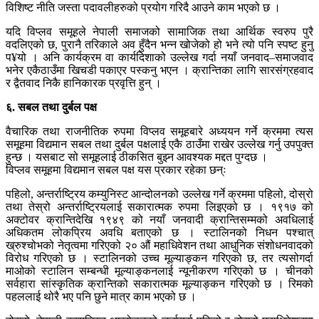
विशिष्ट नीति जस्ता पदावलीहरुको प्रयोग गरिदै आउने काम भएको छ ।
यदि विप्लव समूहले नेपाली समाजको सामाजिक तथा आर्थिक स्वरुप पुरै
वदलिएको छ, पुरानै तरिकाले अव हुँदैन भन्न खोजेको हो भने त्यो पनि स्पष्ट हुनु
प¥यो । अनि कार्यक्रम वा कार्यदिशाको उल्लेख गर्दा नयाँ जनवाद–समाजवाद
भनेर एकैठाउँमा खिचडी पकाएर पस्कनु भएन । क्रान्तिका लागि सारसंग्रहवाद
र द्वैतवाद निकै हानिकारक प्रवृत्ति हुन् ।
६. सबल तथा दुर्बल पक्ष
वैचारिक तथा राजनीतिक रुपमा विप्लव समूहबारे अध्ययन गर्ने क्रममा त्यस
समूहमा विद्यमान सबल तथा दुर्बल पक्षलाई एकै ठाउँमा राखेर उल्लेख गर्नु उपपुक्त
हुन्छ । यसबाट सो समूहलाई ठीकसित बुझ्न आवश्यक मद्दत पुग्दछ ।
विप्लव समूहमा विद्यमान सबल पक्ष यस प्रकार रहेका छन्ः
पहिलो, अन्तर्राष्ट्रिय कम्युनिस्ट आन्दोलनको उल्लेख गर्ने क्रममा पहिलो, दोस्रो
तथा तेस्रो अन्तर्राष्ट्रियलाई सकारात्मक रुपमा लिइएको छ । १९१७ को
अक्टोवर क्रान्तिदेखि १९४९ को नयाँ जनवादी क्रान्तिसम्मको अवधिलाई
अधिकतम लोकप्रिय अवधि बताएको छ । स्टालिनको निधन पश्चात्
ख्रुश्चोभको नेतृत्वमा गरिएको २० औं महाधिवेशन तथा आधुनिक संशोधनवादको
विरोध गरिएको छ । स्टालिनको उच्च मूल्याङ्कन गरिएको छ, तर त्यसोगर्दा
माओको स्टालिन सम्बन्धी मूल्याङ्कनलाई न्यूनीकरण गरिएको छ । चीनको
सर्वहारा सांस्कृतिक क्रान्तिको सकारात्मक मूल्याङ्कन गरिएको छ । रिमको
पहललाई थोरै भए पनि छुने मात्र काम भएको छ ।