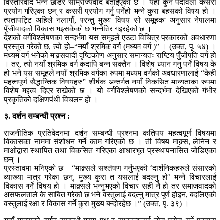
विस्तारवाद भन्न छोडेर साम्राज्यवाद बताइएको छ । यहाँ कुन पदावली कसरी
प्रयोग गरिएका छन् र कसरी प्रयोग गर्नु पर्नेहो भन्ने कुरा बहसको विषय हो ।
त्यतापट्टि अहिले नलागौं, परन्तु मुख्य विषय सो समूहका अनुसार नेपालमा
पुँजीवादको विकास भइसकेको छ भन्नेतिर गइरहेको छ ।
देशको वर्गविश्लेषणका सन्दर्भमा यस समूहले एउटा विचित्र प्रकारको अवधारणा
प्रस्तुत गरेको छ, त्यो हो–“नयाँ श्रमिक वर्ग (मध्यम वर्ग )” । (उक्त, पृ. ५४) ।
मध्यम वर्ग भनेको माक्र्सवादी दृष्टिकोण अनुसार समान्यतः राष्टिय पुँजीपति वर्ग हो
। तर, त्यो नयाँ श्रमिक वर्ग कदापि बन्न सक्तैन । विशेष ध्यान गनु पर्ने विषय के
हो भने यस समूहले नयाँ श्रमिक वर्गका रुपमा मध्यम वर्गको अवधारणालाई “केही
महत्वपूर्ण सैद्धान्तिक विषयहरु” शीर्षक अन्तर्गत नयाँ विकसित मान्यताका रुपमा
विशेष महत्व दिएर राखेको छ । यो वर्गविश्लेषणको सन्दर्भमा देखिएको गंभीर
प्रकृतिको दक्षिणपंथी विचलन हो ।
३. दर्शन सम्बन्धी प्रश्न :
राजनीतिक प्रतिवेदनमा दर्शन सम्बन्धी प्रश्नमा कतिपय महत्वपूर्ण विषयमा
विकासका नाममा संशोधन गर्ने काम गरिएको छ । ती विषय माक्र्स, लेनिन र
माओद्वारा स्थापित तथा विकसित गरिएका आधारभूत प्रस्थापनासित जोडिएका
छन् ।
प्रस्तावमा भनिएको छ – “माक्र्सले संश्लेषण गर्नुभएको ‘दार्शनिकहरुले संसारको
व्याख्या मात्र गरेका छन्, मुख्य कुरा त यसलाई बदल्नु हो’ भन्ने विचारलाई
विकास गर्ने विषय हो । माक्र्सले भन्नुभएको विचार सही नै हो तर समाजवादको
असफलताले के साबित गरेको छ भने वस्तुलाई बदल्नु मात्र पूर्ण होइन, बदलिएको
वस्तुलाई रक्षा र विकास गर्ने कुरा मुख्य बन्दोरहेछ ।” (उक्त, पृ. ३९) ।