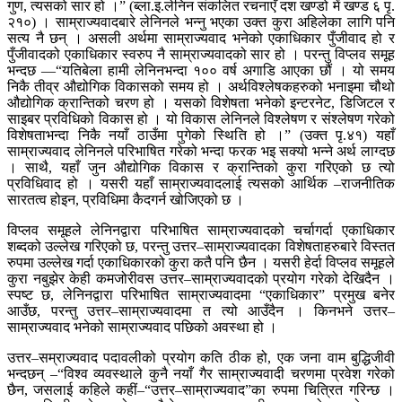
गुण, त्यसको सार हो ।” (ब्ला.इ.लेनिन संकलित रचनाएँ दश खण्डो में खण्ड ६ पृ.
२१०) । साम्राज्यवादबारे लेनिनले भन्नु भएका उक्त कुरा अहिलेका लागि पनि
सत्य नै छन् । असली अर्थमा साम्राज्यवाद भनेको एकाधिकार पुँजीवाद हो र
पुँजीवादको एकाधिकार स्वरुप नै साम्राज्यवादको सार हो । परन्तु विप्लव समूह
भन्दछ —“यतिबेला हामी लेनिनभन्दा १०० वर्ष अगाडि आएका छौं । यो समय
निकै तीव्र औद्योगिक विकासको समय हो । अर्थविश्लेषकहरुको भनाइमा चौथो
औद्योगिक क्रान्तिको चरण हो । यसको विशेषता भनेको इन्टरनेट, डिजिटल र
साइबर प्रविधिको विकास हो । यो विकास लेनिनले विश्लेषण र संश्लेषण गरेको
विशेषताभन्दा निकै नयाँ ठाउँमा पुगेको स्थिति हो ।” (उक्त पृ.४१) यहाँ
साम्राज्यवाद लेनिनले परिभाषित गरेको भन्दा फरक भइ सक्यो भन्ने अर्थ लाग्दछ
। साथै, यहाँ जुन औद्योगिक विकास र क्रान्तिको कुरा गरिएको छ त्यो
प्रविधिवाद हो । यसरी यहाँ साम्राज्यवादलाई त्यसको आर्थिक –राजनीतिक
सारतत्व होइन, प्रविधिमा कैदगर्न खोजिएको छ ।
विप्लव समूहले लेनिनद्वारा परिभाषित साम्राज्यवादको चर्चागर्दा एकाधिकार
शब्दको उल्लेख गरिएको छ, परन्तु उत्तर–साम्राज्यवादका विशेषताहरुबारे विस्तत
रुपमा उल्लेख गर्दा एकाधिकारको कुरा कतै पनि छैन । यसरी हेर्दा विप्लव समूहले
कुरा नबुझेर केही कमजोरीवस उत्तर–साम्राज्यवादको प्रयोग गरेको देखिदैन ।
स्पष्ट छ, लेनिनद्वारा परिभाषित साम्राज्यवादमा “एकाधिकार” प्रमुख बनेर
आउँछ, परन्तु उत्तर–साम्राज्यवादमा त त्यो आउँदैन । किनभने उत्तर–
साम्राज्यवाद भनेको साम्राज्यवाद पछिको अवस्था हो ।
उत्तर–सम्राज्यवाद पदावलीको प्रयोग कति ठीक हो, एक जना वाम बुद्धिजीवी
भन्दछन् –“विश्व व्यवस्थाले कुनै नयाँ गैर साम्राज्यवादी चरणमा प्रवेश गरेको
छैन, जसलाई कहिले कहीं–“उत्तर–साम्राज्यवाद”का रुपमा चित्रित गरिन्छ ।