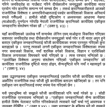
लेनिन वा माओसम्मले विकास गरेको कार्यदिशाबाट मात्र सम्भव छैन । सहरबाट
गरिने जनविद्रोह वा गाउँबाट गरिने दीर्घकालीन जनयुद्धको कार्यदिशा मात्र
प्रयोग गरेर क्रान्ति सम्पन्न गर्न सम्भव छैन । तसर्थ क्रान्तिकारीहरुले आजको
राजनीतिक विशेषता र अन्तरविरोधहरुलाई पक्डेर कार्यदिशाको विकास अनिवार्य
रुपले गर्नैपथ्र्यो । हामीले सोही दृष्टिकोण र अध्ययनका आधारमा नेकपा
(माओवादी) पुनर्गठन गरेपछि नेपाली राजनीतिक क्रान्तिको कार्यदिशा एकीकृत
जनक्रान्ति संश्लेषण गरेका छौं ।” (उक्त पृ. ४३) ।
यहाँ कार्यदिशाको उल्लेख गर्ने सन्दर्भमा लेनिन एवम् माओद्वारा विकसित गरिएका
सशस्त्र जनविद्रोह तथा दीर्घकालीन जनयुद्धको चर्चा गरेर र ती मात्र अपुग हुने
बताएर एकीकृत जनक्रान्तिलाई फौजी कार्यदिशाका रुपमा प्रस्तुत गरिएको कुरा
बताइएको छ । परन्तु त्यसको लगत्तै एकीकृत जनक्रान्तिका विशेषताका रुपमा
नगर समाजको विकास, नयाँ श्रमिक वर्गको विकास, विज्ञान र प्रविधिको
विकास लगायतका विषयबारे चर्चा गरिएको छ । त्यस पश्चात् भनिएको छ :
“उल्लेखित विशेषता अनुरुप संश्लेषण गरिएको ‘एकीकृत जनक्रान्ति’ को
कार्यदिशा राजनीतिक दृष्टिले मात्र होइन, सैन्यदृष्टिले पनि नयाँ र महत्वपूर्ण छ
।” (उक्त पृ. ४४)
उक्त उद्धरणहरुमा एकीकृत जनक्रान्तिलाई एकातिर फौजी कार्यदिशा मात्र र
अर्कोतिर राजनीतिक तथा फौजी दुवै कार्यदिशा बताउन खोजिएको छ । तर पनि
एकीकृत जन क्रान्तिलाई स्पष्ट रुपमा पेस गरिएको छैन ।
यसै पृष्ठभूमिमा सो समूहले फौजी कार्यदिशाको पनि चर्चा गरेको छ । सोही
राजनीतिक प्रस्तावमा भनिएको छ –“एकीकृत जनक्रान्तिको सैन्य कार्यदिशा
हामीले विशेष भेलाबाट पारित गरिसकेकाले त्यसबारे यहाँ चर्चा गर्नु आवश्यक र
उपयुक्त देखिँदैन ।” (उक्त पृ.४४) । उक्त भनाइबाट के बुझिन्छ भने सो समूहले