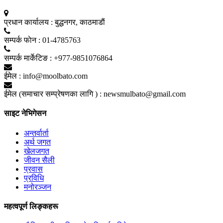
प्रधान कार्यालय :
बुद्धनगर, काठमाडाैं
सम्पर्क फाेन :
01-4785763
सम्पर्क मार्केटिङ :
+977-9851076864
ईमेल :
info@moolbato.com
ईमेल (समाचार सम्प्रेषणका लागि ) :
newsmulbato@gmail.com
साइट नेभिगेसन
अन्तर्वार्ता
अर्थ जगत
खेलजगत
जीवन सैली
प्रवास
प्रविधि
मनोरञ्जन
महत्वपूर्ण लिङ्कहरू