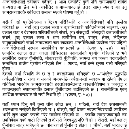
अन्तर्विरोधलाई स्वीकार गर्दैनन् । आज एकातिर कुनै पनि समाजवादी शक्ति
राज्यसत्तामा छैन भने अर्कोतिर सामाज्यवादलाई उत्तर साम्राज्यवाद बताउनु
साम्राज्यवादकै अस्तित्व समाप्त भएको घोषणा गर्नु हो ।
यसैगरी सो प्रतिवेदनमा राष्ट्रिय परिस्थिति र अन्तर्विरोधबारे पनि उल्लेख
गरिएको छ । यहाँ (क) दलाल सत्ता र क्रान्तिकारी शक्तिबीचको सङ्घर्ष, (ख)
दलाल तत्व र देशभक्त शक्तिबीचको संघर्ष, (ग) संसद्वादी–संसद्वादी दलालबीचको
संघर्ष, (घ) दलाल सत्ता र आम उत्पीडित वर्ग, राष्ट्र, क्षेत्र, लैङ्गिक
समुदायबीचको संघर्ष लगायतका चार खालका अन्तर्विरोधको उल्लेख गरेर पहिलो
अन्तर्विरोधलाई प्रधान अन्तर्विरोध बताइएको छ । (उक्त, पृ. २४) । यहाँ
एकातिर दलाल सत्ता जस्ता विचित्रका पदावलीको प्रयोग गरिएको छ भने
अर्कोतिर दलाल पुँजीपति, नोकरशाही पुँजीपति, सामन्त वर्ग जस्ता पदावलीको
सम्बन्धित ठाउँमा प्रयोग गरिएको छैन । शायद, नयाँ बन्ने धुनमा यसो गरिएको
होला !
देशको नयाँ स्थिति के छ त ? दस्तावेजमा भनिएको छ –“अंग्रेज युद्धपछि
अर्धउपनिवेश र राणा शासनको अन्त्यपछि अर्धसामन्ती व्यवस्थामा रहेको नेपाल
यतिवेला भारतीय साम्राज्यवादी हस्तक्षेपसमेतबाट नवउपनिवेशमा र जनयुद्ध र
गणतन्त्रको स्थापनापछि दलाल पुँजीवादमा बदलिएको छ । राजनीतिक एवम्
आर्थिक सम्बन्धबाट यो नयाँ स्थिति हो ।”(उक्त, पृ. ५०)।
यहाँ ध्यान दिनु पर्ने कुरा तीन ओटा छन् । पहिलो, यहाँ देश अर्धसामन्ती
अवस्थामा नरहेको किटिएको छ । दोस्रो, यहाँ देशमा नवउपनिवेशवादी उत्पीडन
भर्खरै शुरु भएको जस्तो गरेर उल्लेख गरिएको छ । जवकि साम्राज्यवादले नव
उपनिवेशवादको बाटो लिएको त दोस्रो विश्वयुद्ध पछि नै हो । तेस्रो, यहाँ दलाल
पुँजीवाद मात्र भनिएको छ, नोकरशाही पुँजीवाद होइन । चौथो, यहाँ भारतलाई