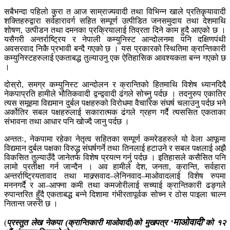
सबैभन्दा पहिलो कुरा त आज साम्राज्यवादी तथा विभिन्न खाले प्रतिकृयावादी
शक्तिहरुद्वारा सर्वहारावर्ग सहित सम्पूर्ण उत्पीडित जनसमुदाय तथा देशमाथि
शोषण, उत्पीडन तथा दमनका प्रक्रियालाई तिव्रता दिने काम हुदै आएको छ ।
यसैगरी अन्तर्राष्ट्रिय र नेपाली कम्युनिस्ट आन्दोलनमा पनि दक्षिणपंथी
अवसरवाद निकै प्रभावी बन्दै गएको छ । यस प्रकारको स्थितिमा क्रान्तिकारी
कम्युनिस्टहरुलाई एकताबद्ध तुल्याउनु एक ऐतिहासिक आवश्यकता बन्न गएको छ
।
दोस्रो, समग्र कम्युनिस्ट आन्दोलन र क्रान्तिको हितमाथि विशेष ध्यानदिदै
नेकपाप्रति हामीले भौतिकवादी द्वन्द्ववादी ढंगले सोच्नु पर्दछ । तदनुरुप एकातिर
त्यस समूहमा विद्यमान दुर्बल पक्षहरुको विरोधमा वैचारिक संघर्ष चलाउनु पर्दछ भने
अर्कोतिर सबल पक्षहरुलाई सकारात्मक ढंगले ग्रहण गर्दै त्यससित एकताका
संभावना तथा आधार पनि खोज्दै जानु पर्दछ ।
अन्ततः, नेकपामा रहेका नेतृत्व सहितका सम्पूर्ण कमरेडहरुले यो वेला आफूमा
विद्यमान दुर्बल पक्षका विरुद्ध संघर्षगर्ने तथा तिनलाई हटाउने र सबल पक्षलाई अझै
विकसित तुल्याउँदै जानेतर्फ विशेष प्रयत्न गर्नु पर्दछ । इतिहासले कसैसित पनि
लामो प्रतीक्षा गर्न जान्दैन । अव हामीले देश, जनता, क्रान्ति, सर्वहारा
अन्तर्राष्ट्रियतावाद तथा माक्र्सवाद–लेनिनवाद–माओवादलाई विशेष रुपमा
मननगर्दै र आ–आफ्ना कमी तथा कमजोरीलाई सच्याई क्रान्तिकारी ढङ्गले
रुपान्तरित हुँदै एकताबद्ध बन्ने दिशामा गंभीरतापूर्वक सोच्न र ठोस पाइला चाल्न
नितान्त जरुरी छ ।
माओवादी’
(
प्रस्तुत लेख नेकपा (क्रान्तिकारी माओवादी)को मुखपत्र ‘
को १२