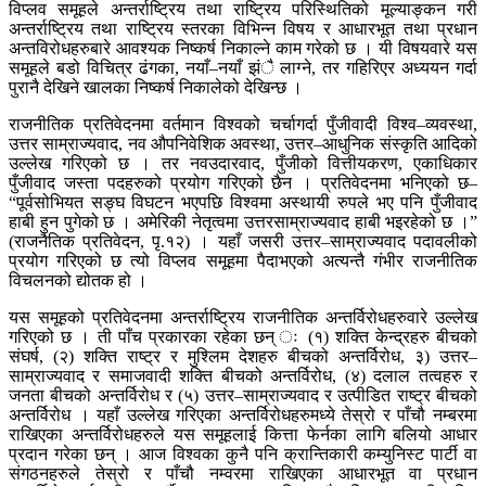
विप्लव समूहले अन्तर्राष्ट्रिय तथा राष्ट्रिय परिस्थितिको मूल्याङ्कन गरी
अन्तर्राष्ट्रिय तथा राष्ट्रिय स्तरका विभिन्न विषय र आधारभूत तथा प्रधान
अन्तविरोधहरुबारे आवश्यक निष्कर्ष निकाल्ने काम गरेको छ । यी विषयवारे यस
समूहले बडो विचित्र ढंगका, नयाँ–नयाँ झंै लाग्ने, तर गहिरिएर अध्ययन गर्दा
पुरानै देखिने खालका निष्कर्ष निकालेको देखिन्छ ।
राजनीतिक प्रतिवेदनमा वर्तमान विश्वको चर्चागर्दा पुँजीवादी विश्व–व्यवस्था,
उत्तर साम्राज्यवाद, नव औपनिवेशिक अवस्था, उत्तर–आधुनिक संस्कृति आदिको
उल्लेख गरिएको छ । तर नवउदारवाद, पुँजीको वित्तीयकरण, एकाधिकार
पुँजीवाद जस्ता पदहरुको प्रयोग गरिएको छैन । प्रतिवेदनमा भनिएको छ–
“पूर्वसोभियत सङ्घ विघटन भएपछि विश्वमा अस्थायी रुपले भए पनि पुँजीवाद
हाबी हुन पुगेको छ । अमेरिकी नेतृत्वमा उत्तरसाम्राज्यवाद हाबी भइरहेको छ ।”
(राजनैतिक प्रतिवेदन, पृ.१२) । यहाँ जसरी उत्तर–साम्राज्यवाद पदावलीको
प्रयोग गरिएको छ त्यो विप्लव समूहमा पैदाभएको अत्यन्तै गंभीर राजनीतिक
विचलनको द्योतक हो ।
यस समूहको प्रतिवेदनमा अन्तर्राष्ट्रिय राजनीतिक अन्तर्विरोधहरुवारे उल्लेख
गरिएको छ । ती पाँच प्रकारका रहेका छन् ः (१) शक्ति केन्द्रहरु बीचको
संघर्ष, (२) शक्ति राष्ट्र र मुश्लिम देशहरु बीचको अन्तर्विरोध, ३) उत्तर–
साम्राज्यवाद र समाजवादी शक्ति बीचको अन्तर्विरोध, (४) दलाल तत्वहरु र
जनता बीचको अन्तर्विरोध र (५) उत्तर–साम्राज्यवाद र उत्पीडित राष्ट्र बीचको
अन्तर्विरोध । यहाँ उल्लेख गरिएका अन्तर्विरोधहरुमध्ये तेस्रो र पाँचौ नम्बरमा
राखिएका अन्तर्विरोधहरुले यस समूहलाई कित्ता फेर्नका लागि बलियो आधार
प्रदान गरेका छन् । आज विश्वका कुनै पनि क्रान्तिकारी कम्युनिस्ट पार्टी वा
संगठनहरुले तेस्रो र पाँचौ नम्वरमा राखिएका आधारभूत वा प्रधान