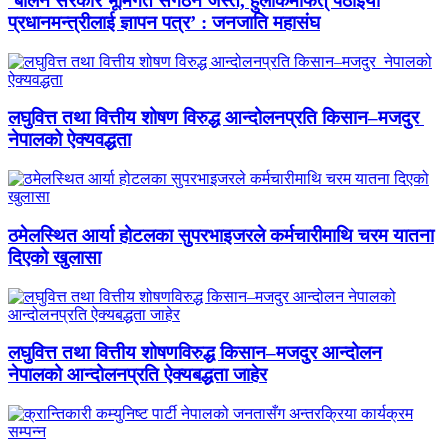
‘बालेन सरकार भूमिगत संगठन जस्तै, हुलाकमार्फत् पठाइयो
प्रधानमन्त्रीलाई ज्ञापन पत्र’ : जनजाति महासंघ
लघुवित्त तथा वित्तीय शोषण विरुद्ध आन्दोलनप्रति किसान–मजदुर
नेपालको ऐक्यवद्धता
ठमेलस्थित आर्या होटलका सुपरभाइजरले कर्मचारीमाथि चरम यातना
दिएको खुलासा
लघुवित्त तथा वित्तीय शोषणविरुद्ध किसान–मजदुर आन्दोलन
नेपालको आन्दोलनप्रति ऐक्यबद्धता जाहेर