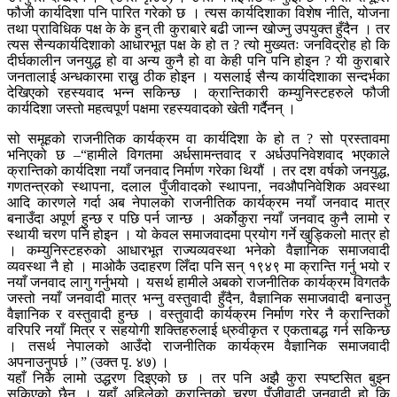
फौजी कार्यदिशा पनि पारित गरेको छ । त्यस कार्यदिशाका विशेष नीति, योजना
तथा प्राविधिक पक्ष के के हुन् ती कुराबारे बढी जान्न खोज्नु उपयुक्त हुँदैन । तर
त्यस सैन्यकार्यदिशाको आधारभूत पक्ष के हो त ? त्यो मुख्यतः जनविद्रोह हो कि
दीर्घकालीन जनयुद्ध हो वा अन्य कुनै हो वा केही पनि पनि होइन ? यी कुराबारे
जनतालाई अन्धकारमा राख्नु ठीक होइन । यसलाई सैन्य कार्यदिशाका सन्दर्भका
देखिएको रहस्यवाद भन्न सकिन्छ । क्रान्तिकारी कम्युनिस्टहरुले फौजी
कार्यदिशा जस्तो महत्वपूर्ण पक्षमा रहस्यवादको खेती गर्दैनन् ।
सो समूहको राजनीतिक कार्यक्रम वा कार्यदिशा के हो त ? सो प्रस्तावमा
भनिएको छ –“हामीले विगतमा अर्धसामन्तवाद र अर्धउपनिवेशवाद भएकाले
क्रान्तिको कार्यदिशा नयाँ जनवाद निर्माण गरेका थियौं । तर दश वर्षको जनयुद्ध,
गणतन्त्रको स्थापना, दलाल पुँजीवादको स्थापना, नवऔपनिवेशिक अवस्था
आदि कारणले गर्दा अब नेपालको राजनीतिक कार्यक्रम नयाँ जनवाद मात्र
बनाउँदा अपूर्ण हुन्छ र पछि पर्न जान्छ । अर्कोकुरा नयाँ जनवाद कुनै लामो र
स्थायी चरण पनि होइन । यो केवल समाजवादमा प्रयोग गर्ने खुड्किलो मात्र हो
। कम्युनिस्टहरुको आधारभूत राज्यव्यवस्था भनेको वैज्ञानिक समाजवादी
व्यवस्था नै हो । माओकै उदाहरण लिँदा पनि सन् १९४९ मा क्रान्ति गर्नु भयो र
नयाँ जनवाद लागु गर्नुभयो । यसर्थ हामीले अबको राजनीतिक कार्यक्रम विगतकै
जस्तो नयाँ जनवादी मात्र भन्नु वस्तुवादी हुँदैन, वैज्ञानिक समाजवादी बनाउनु
वैज्ञानिक र वस्तुवादी हुन्छ । वस्तुवादी कार्यक्रम निर्माण गरेर नै क्रान्तिको
वरिपरि नयाँ मित्र र सहयोगी शक्तिहरुलाई ध्रुवीकृत र एकताबद्ध गर्न सकिन्छ
। तसर्थ नेपालको आउँदो राजनीतिक कार्यक्रम वैज्ञानिक समाजवादी
अपनाउनुपर्छ ।” (उक्त पृ. ४७) ।
यहाँ निकै लामो उद्धरण दिइएको छ । तर पनि अझै कुरा स्पष्टसित बुझ्न
सकिएको छैन । यहाँ अहिलेको क्रान्तिको चरण पुँजीवादी जनवादी हो कि