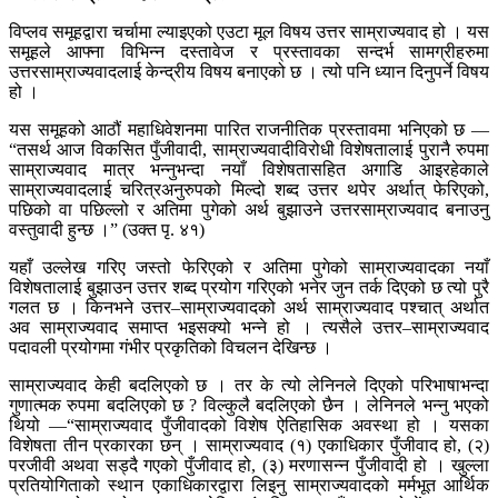
विप्लव समूहद्वारा चर्चामा ल्याइएको एउटा मूल विषय उत्तर साम्राज्यवाद हो । यस
समूहले आफ्ना विभिन्न दस्तावेज र प्रस्तावका सन्दर्भ सामग्रीहरुमा
उत्तरसाम्राज्यवादलाई केन्द्रीय विषय बनाएको छ । त्यो पनि ध्यान दिनुपर्ने विषय
हो ।
यस समूहको आठौं महाधिवेशनमा पारित राजनीतिक प्रस्तावमा भनिएको छ —
“तसर्थ आज विकसित पुँजीवादी, साम्राज्यवादीविरोधी विशेषतालाई पुरानै रुपमा
साम्राज्यवाद मात्र भन्नुभन्दा नयाँ विशेषतासहित अगाडि आइरहेकाले
साम्राज्यवादलाई चरित्रअनुरुपको मिल्दो शब्द उत्तर थपेर अर्थात् फेरिएको,
पछिको वा पछिल्लो र अतिमा पुगेको अर्थ बुझाउने उत्तरसाम्राज्यवाद बनाउनु
वस्तुवादी हुन्छ ।” (उक्त पृ. ४१)
यहाँ उल्लेख गरिए जस्तो फेरिएको र अतिमा पुगेको साम्राज्यवादका नयाँ
विशेषतालाई बुझाउन उत्तर शब्द प्रयोग गरिएको भनेर जुन तर्क दिएको छ त्यो पुरै
गलत छ । किनभने उत्तर–साम्राज्यवादको अर्थ साम्राज्यवाद पश्चात् अर्थात
अव साम्राज्यवाद समाप्त भइसक्यो भन्ने हो । त्यसैले उत्तर–साम्राज्यवाद
पदावली प्रयोगमा गंभीर प्रकृतिको विचलन देखिन्छ ।
साम्राज्यवाद केही बदलिएको छ । तर के त्यो लेनिनले दिएको परिभाषाभन्दा
गुणात्मक रुपमा बदलिएको छ ? विल्कुलै बदलिएको छैन । लेनिनले भन्नु भएको
थियो —“साम्राज्यवाद पुँजीवादको विशेष ऐतिहासिक अवस्था हो । यसका
विशेषता तीन प्रकारका छन् । साम्राज्यवाद (१) एकाधिकार पुँजीवाद हो, (२)
परजीवी अथवा सड्दै गएको पुँजीवाद हो, (३) मरणासन्न पुँजीवादी हो । खुल्ला
प्रतियोगिताको स्थान एकाधिकारद्वारा लिइनु साम्राज्यवादको मर्मभूत आर्थिक