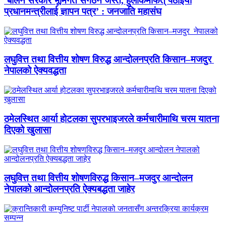
‘बालेन सरकार भूमिगत संगठन जस्तै, हुलाकमार्फत् पठाइयो
प्रधानमन्त्रीलाई ज्ञापन पत्र’ : जनजाति महासंघ
लघुवित्त तथा वित्तीय शोषण विरुद्ध आन्दोलनप्रति किसान–मजदुर
नेपालको ऐक्यवद्धता
ठमेलस्थित आर्या होटलका सुपरभाइजरले कर्मचारीमाथि चरम यातना
दिएको खुलासा
लघुवित्त तथा वित्तीय शोषणविरुद्ध किसान–मजदुर आन्दोलन
नेपालको आन्दोलनप्रति ऐक्यबद्धता जाहेर