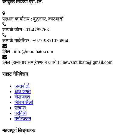
वर्गदृष्टि मिडिया प्रा. लि.
प्रधान कार्यालय :
बुद्धनगर, काठमाडाैं
सम्पर्क फाेन :
01-4785763
सम्पर्क मार्केटिङ :
+977-9851076864
ईमेल :
info@moolbato.com
ईमेल (समाचार सम्प्रेषणका लागि ) :
newsmulbato@gmail.com
साइट नेभिगेसन
अन्तर्वार्ता
अर्थ जगत
खेलजगत
जीवन सैली
प्रवास
प्रविधि
मनोरञ्जन
महत्वपूर्ण लिङ्कहरू