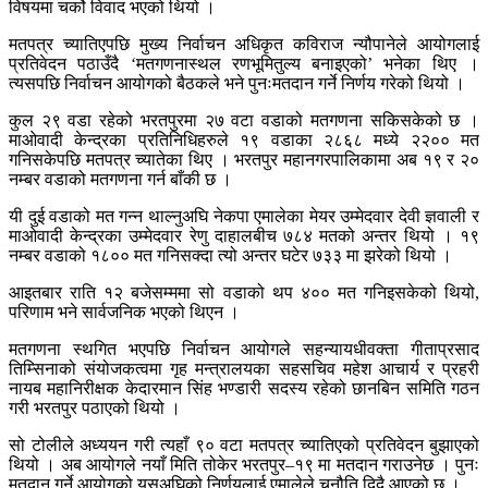
विषयमा चर्को विवाद भएको थियो ।
मतपत्र च्यातिएपछि मुख्य निर्वाचन अधिकृत कविराज न्यौपानेले आयोगलाई
प्रतिवेदन पठाउँदै ‘मतगणनास्थल रणभूमितुल्य बनाइएको’ भनेका थिए ।
त्यसपछि निर्वाचन आयोगको बैठकले भने पुनःमतदान गर्ने निर्णय गरेको थियो ।
कुल २९ वडा रहेको भरतपुरमा २७ वटा वडाको मतगणना सकिसकेको छ ।
माओवादी केन्द्रका प्रतिनिधिहरुले १९ वडाका २८६८ मध्ये २२०० मत
गनिसकेपछि मतपत्र च्यातेका थिए । भरतपुर महानगरपालिकामा अब १९ र २०
नम्बर वडाको मतगणना गर्न बाँकी छ ।
यी दुई वडाको मत गन्न थाल्नुअघि नेकपा एमालेका मेयर उम्मेदवार देवी ज्ञवाली र
माओवादी केन्द्रका उम्मेदवार रेणु दाहालबीच ७८४ मतको अन्तर थियो । १९
नम्बर वडाको १८०० मत गनिसक्दा त्यो अन्तर घटेर ७३३ मा झरेको थियो ।
आइतबार राति १२ बजेसम्ममा सो वडाको थप ४०० मत गनिइसकेको थियो,
परिणाम भने सार्वजनिक भएको थिएन ।
मतगणना स्थगित भएपछि निर्वाचन आयोगले सहन्यायधीवक्ता गीताप्रसाद
तिम्सिनाको संयोजकत्वमा गृह मन्त्रालयका सहसचिव महेश आचार्य र प्रहरी
नायब महानिरीक्षक केदारमान सिंह भण्डारी सदस्य रहेको छानबिन समिति गठन
गरी भरतपुर पठाएको थियो ।
सो टोलीले अध्ययन गरी त्यहाँ ९० वटा मतपत्र च्यातिएको प्रतिवेदन बुझाएको
थियो । अब आयोगले नयाँ मिति तोकेर भरतपुर–१९ मा मतदान गराउनेछ । पुनः
मतदान गर्ने आयोगको यसअघिको निर्णयलाई एमालेले चुनौति दिदै आएको छ ।