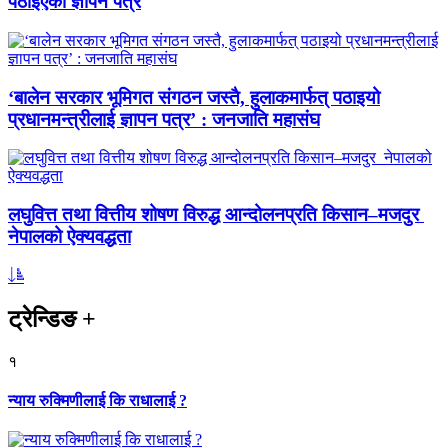
पठाइएको ज्ञापन पत्र
‘बालेन सरकार भूमिगत संगठन जस्तै, हुलाकमार्फत् पठाइयो
प्रधानमन्त्रीलाई ज्ञापन पत्र’ : जनजाति महासंघ
लघुवित्त तथा वित्तीय शोषण विरुद्ध आन्दोलनप्रति किसान–मजदुर
नेपालको ऐक्यवद्धता
ट्रेन्डिङ
+
१
न्याय रुक्मिणीलाई कि राधालाई ?