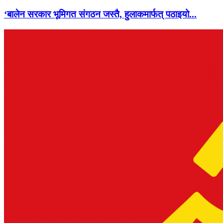
‘बालेन सरकार भूमिगत संगठन जस्तै, हुलाकमार्फत् पठाइयो...