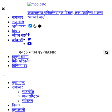
सकारात्मक परिवर्तनवाहक विचार, कला/साहित्य र सत्य
खवरको बाटाे
समाचार
राजनीति
अर्थ जगत
विचार
जीवन सैली
बर्गदृस्ती
२०८३ साउन २४ आइतवार
हाम्राे बारेमा
मिति परिवर्तन
विनिमय दर
मुख्य पृष्ठ
समाचार
राजनीति
अन्तराष्ट्रिय
राष्ट्रिय
विचार
कुराकानी