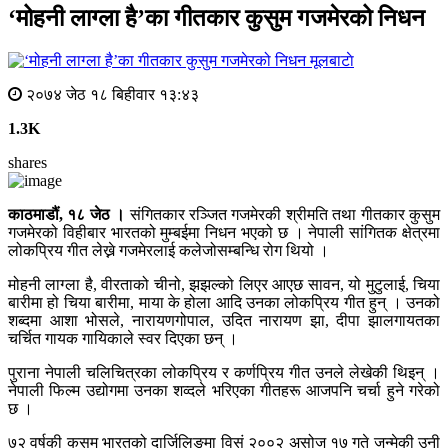
‘मोहनी लाग्ला है’का गीतकार कुसुम गजमेरको निधन
मूलबाटाे
२०७४ जेठ १८ बिहीवार १३:४३
1.3K
shares
काठमाडौं, १८ जेठ ।
संगितकार रञ्जित गजमेरकी श्रीमति तथा गीतकार कुसुम
गजमेरको विहीबार भारतको मुम्बईमा निधन भएको छ । नेपाली सांगितक क्षेत्रमा
लोकप्रिय गीत लेख्ने गजमेरलाई कलेजोसम्बन्धि रोग थियो ।
मोहनी लाग्ला है, वीरताको चीनो, झझल्को लिएर आएछ सावन, यो मुटुलाई, चिया
बारीमा हो चिया बारीमा, माया के होला आदि उनका लोकप्रिय गीत हुन् । उनको
शब्दमा आशा भोसले, नारायणगोपाल, उदित नारायण झा, दीपा झालगायतका
चर्चित गायक गायिकाले स्वर दिएका छन् ।
पुराना नेपाली चलिचित्रका लोकप्रिय र कर्णप्रिय गीत उनले लेखेकी थिइन् ।
नेपाली फिल्म उद्योगमा उनका शव्दले भरिएका गीतहरू आजपनि चर्चा हुने गरेको
छ ।
७२ वर्षकी कुसुम भारतको दार्जिलिङमा विसं २००२ असोज १७ गते जन्मेकी उनी