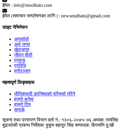
ईमेल :
info@moolbato.com
ईमेल (समाचार सम्प्रेषणका लागि ) :
newsmulbato@gmail.com
साइट नेभिगेसन
अन्तर्वार्ता
अर्थ जगत
खेलजगत
जीवन सैली
प्रवास
प्रविधि
मनोरञ्जन
महत्वपूर्ण लिङ्कहरू
भाैतिकवादी उपनिषद्काे परिचर्चा गरिने
हाम्राे बारेमा
हाम्राे टिम
सम्पर्क
सूचना तथा प्रसारण विभाग दर्ता नं.: १३०६-२०७५/ ७६
अध्यक्ष: रामसिंह
बुढाथाेकी
प्रबन्ध निर्देशक: हुकुम बहादुर सिंह
सम्पादक: हिरामणि दु:खी