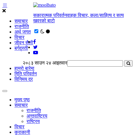
सकारात्मक परिवर्तनवाहक विचार, कला/साहित्य र सत्य
खवरको बाटाे
समाचार
राजनीति
अर्थ जगत
विचार
जीवन सैली
बर्गदृस्ती
२०८३ साउन २४ आइतवार
हाम्राे बारेमा
मिति परिवर्तन
विनिमय दर
मुख्य पृष्ठ
समाचार
राजनीति
अन्तराष्ट्रिय
राष्ट्रिय
विचार
कुराकानी