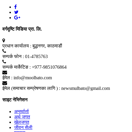
वर्गदृष्टि मिडिया प्रा. लि.
प्रधान कार्यालय :
बुद्धनगर, काठमाडाैं
सम्पर्क फाेन :
01-4785763
सम्पर्क मार्केटिङ :
+977-9851076864
ईमेल :
info@moolbato.com
ईमेल (समाचार सम्प्रेषणका लागि ) :
newsmulbato@gmail.com
साइट नेभिगेसन
अन्तर्वार्ता
अर्थ जगत
खेलजगत
जीवन सैली