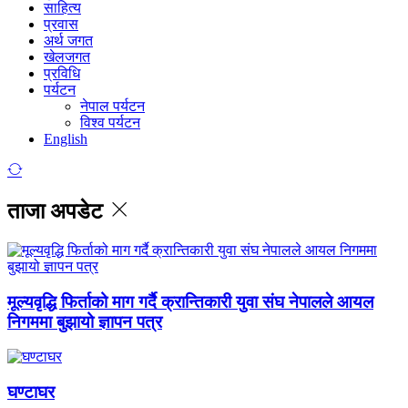
साहित्य
प्रवास
अर्थ जगत
खेलजगत
प्रविधि
पर्यटन
नेपाल पर्यटन
विश्व पर्यटन
English
ताजा अपडेट
मूल्यवृद्धि फिर्ताको माग गर्दै क्रान्तिकारी युवा संघ नेपालले आयल
निगममा बुझायो ज्ञापन पत्र
घण्टाघर