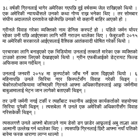
३८ वर्षकी ग्रिनलाई भागेर अमेरिका गएपछि दुई वर्षसम्म जेल राखिएको थियो ।
एक अमेरिकी न्यायधीसले उनको कथा गोप्य राख्न भनेका थिए । तर सोमबार
संघीय अदालतले दस्तावेज खोजेपछि उनको यो कहानी बाहिर आएको हो ।
ग्रीनले विवाह गरेका व्यक्तिको नाम डेनिस कस्पर्ट हो । पहिले जर्मन र्यापर
रहेका उनी पछि आईएसका लागि भर्ति गराउन थालेका थिए । फेबु्रअरी २०१५
मा अमेरिकी सरकारले आईएसलाई वैश्विक आतंकवादी घोषित गरेको थियो ।
प्रचारका लागि बनाइएको एक भिडियोमा उनलाई तत्कालै मारेका एक व्यक्तिको
टाउको हातमा लिएको देखाइएको थियो । ग्रीन एफबीआईको डेट्रायट फिल्ड
अफिसमा काम गर्दथिन् ।
उनलाई जनवरी २०१४ मा कुस्पर्टको जाँच गर्ने काम दिइएको थियो । ६
महिनापछि उनले सिरिया गएर किस्पर्टसँग विवाह गरेकी थिइन् ।
चेकोस्लोभाकियामा जन्मिएकी ग्रिनले आफ्ना अधिकारीहरुलाई आफू जर्मनीमा
बाबुआमालाई भेट्न जान लागेको बताएकी थिइन् ।
तर उनी जर्मनी नगई टर्की र त्यहाँबाट स्थानीय आईएस कार्यकर्ताको सहयोगमा
सिरिया पुगेकी थिइन् । त्यसबेला नै उनले एक अमेरिकी अधिकारीसँग विवाह
गरिसकेकी थिइन् ।
त्यसलगत्तै उनले आफ्नो बोलाउने नाम डेसो डग छाडेर आफूलाई अबु ताल्हा अल
अल्मानी उल्लेख गर्न थालेका थिए । त्यसपछि ग्रिनलाई छिटै आफ्ना नयाँ पतिको
बारेमा फरक धाराणा लाग्न थाल्यो ।