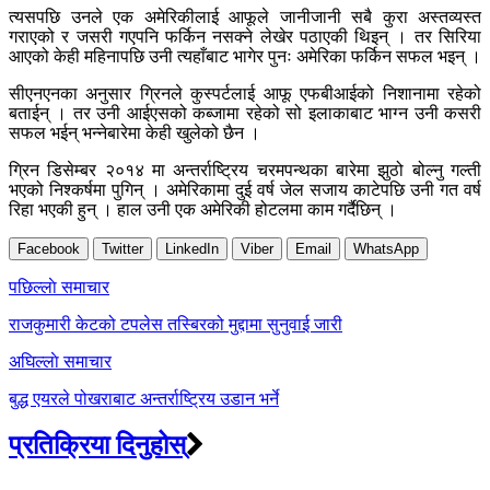
त्यसपछि उनले एक अमेरिकीलाई आफूले जानीजानी सबै कुरा अस्तव्यस्त
गराएको र जसरी गएपनि फर्किन नसक्ने लेखेर पठाएकी थिइन् । तर सिरिया
आएको केही महिनापछि उनी त्यहाँबाट भागेर पुनः अमेरिका फर्किन सफल भइन् ।
सीएनएनका अनुसार ग्रिनले कुस्पर्टलाई आफू एफबीआईको निशानामा रहेको
बताईन् । तर उनी आईएसको कब्जामा रहेको सो इलाकाबाट भाग्न उनी कसरी
सफल भईन् भन्नेबारेमा केही खुलेको छैन ।
ग्रिन डिसेम्बर २०१४ मा अन्तर्राष्ट्रिय चरमपन्थका बारेमा झुठो बोल्नु गल्ती
भएको निश्कर्षमा पुगिन् । अमेरिकामा दुई वर्ष जेल सजाय काटेपछि उनी गत वर्ष
रिहा भएकी हुन् । हाल उनी एक अमेरिकी होटलमा काम गर्दैछिन् ।
Facebook
Twitter
LinkedIn
Viber
Email
WhatsApp
Post
पछिल्लाे समाचार
navigation
राजकुमारी केटको टपलेस तस्बिरको मुद्दामा सुनुवाई जारी
अघिल्लाे समाचार
बुद्ध एयरले पोखराबाट अन्तर्राष्ट्रिय उडान भर्ने
प्रतिक्रिया दिनुहोस्