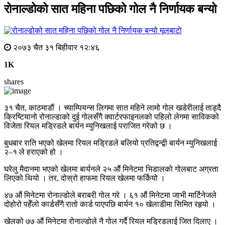
रोनाल्डोको सात महिना पछिको गोल नै निर्णायक बन्यो
मूलबाटाे
२०७३ चैत ३१ बिहीवार १२:४६
1K
shares
३१ चैत, काठमाडौं । च्याम्पियन्स लिगमा सात महिने लामो गोल खडेरीलाई ताड्दै
क्रिष्टियानो रोनाल्डाको दुई गोलसँगै क्वार्टरफाइनलको पहिलो लेगमा साविकको
विजेता रियल मड्रिडले बार्यन म्युनिखलाई पराजित गरेको छ ।
बुधबार राति भएको खेलमा रियल मड्रिडले बलियो प्रतिद्वन्द्वी बार्यन म्युनिखलाई
२–१ ले हराएको हो ।
घरेलु मैदानमा भएको खेलमा बार्यनले २५ औं मिनेटमा भिडालको गोलबाट अग्रता
लिएको थियो । तर, दोस्रो हाफमा रियल खेलमा फर्कियो ।
४७ औं मिनेटमा रोनाल्डोले बराबरी गोल गरे । ६१ औं मिनेटमा जाभी मार्टिनेजले
दोहोरो पहेँलो कार्डसँगै रातो कार्ड पाएपछि बार्यन १० खेलाडीमा सिमित रहृयो ।
खेलको ७७ औं मिनेटमा रोनाल्डोले नै गोल गर्दै रियल मड्रिडलाई जित दिलाए ।