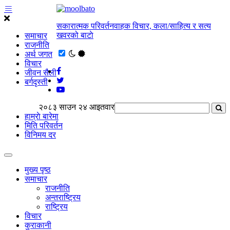
सकारात्मक परिवर्तनवाहक विचार, कला/साहित्य र सत्य
खवरको बाटाे
समाचार
राजनीति
अर्थ जगत
विचार
जीवन सैली
बर्गदृस्ती
२०८३ साउन २४ आइतवार
हाम्राे बारेमा
मिति परिवर्तन
विनिमय दर
मुख्य पृष्ठ
समाचार
राजनीति
अन्तराष्ट्रिय
राष्ट्रिय
विचार
कुराकानी