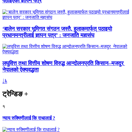
पठाइएको ज्ञापन पत्र
‘बालेन सरकार भूमिगत संगठन जस्तै, हुलाकमार्फत् पठाइयो
प्रधानमन्त्रीलाई ज्ञापन पत्र’ : जनजाति महासंघ
लघुवित्त तथा वित्तीय शोषण विरुद्ध आन्दोलनप्रति किसान–मजदुर
नेपालको ऐक्यवद्धता
ट्रेन्डिङ
+
१
न्याय रुक्मिणीलाई कि राधालाई ?