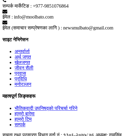
सम्पर्क मार्केटिङ :
+977-9851076864
ईमेल :
info@moolbato.com
ईमेल (समाचार सम्प्रेषणका लागि ) :
newsmulbato@gmail.com
साइट नेभिगेसन
अन्तर्वार्ता
अर्थ जगत
खेलजगत
जीवन सैली
प्रवास
प्रविधि
मनोरञ्जन
महत्वपूर्ण लिङ्कहरू
भाैतिकवादी उपनिषद्काे परिचर्चा गरिने
हाम्राे बारेमा
हाम्राे टिम
सम्पर्क
सूचना तथा प्रसारण विभाग दर्ता नं.: १३०६-२०७५/ ७६
अध्यक्ष: रामसिंह