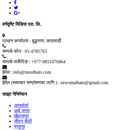
वर्गदृष्टि मिडिया प्रा. लि.
प्रधान कार्यालय :
बुद्धनगर, काठमाडाैं
सम्पर्क फाेन :
01-4785763
सम्पर्क मार्केटिङ :
+977-9851076864
ईमेल :
info@moolbato.com
ईमेल (समाचार सम्प्रेषणका लागि ) :
newsmulbato@gmail.com
साइट नेभिगेसन
अन्तर्वार्ता
अर्थ जगत
खेलजगत
जीवन सैली
प्रवास