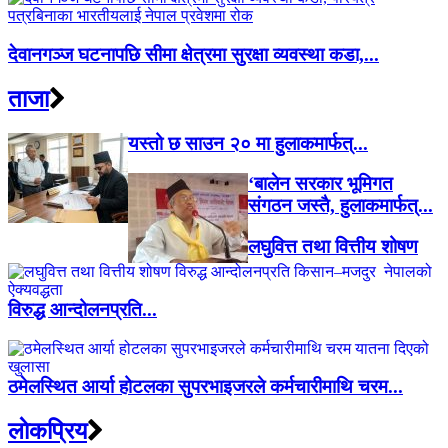
देवानगञ्ज घटनापछि सीमा क्षेत्रमा सुरक्षा व्यवस्था कडा,...
ताजा
यस्तो छ साउन २० मा हुलाकमार्फत्...
‘बालेन सरकार भूमिगत
संगठन जस्तै, हुलाकमार्फत्...
लघुवित्त तथा वित्तीय शोषण
विरुद्ध आन्दोलनप्रति...
ठमेलस्थित आर्या होटलका सुपरभाइजरले कर्मचारीमाथि चरम...
लाेकप्रिय