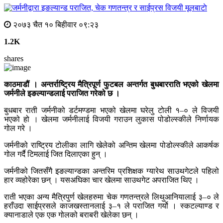
मूलबाटाे
२०७३ चैत १० बिहीवार ०९:२३
1.2K
shares
काठमाडौं । अन्तर्राष्ट्रिय मैत्रिपूर्ण फुटबल अन्तर्गत बुधबारराति भएको खेलमा
जर्मनीले इङल्यान्डलाई पराजित गरेको छ ।
बुधबार राती जर्मनीको डर्टमण्डमा भएको खेलमा घरेलु टोली १–० ले विजयी
भएको हो । खेलमा जर्मनीलाई विजयी गराउन लुकास पोडोल्स्कीले निर्णायक
गोल गरे ।
जर्मनीको राष्ट्रिय टोलीका लागि खेलेको अन्तिम खेलमा पोडोल्स्कीले आकर्षक
गोल गर्दै टिमलाई जित दिलाएका हुन् ।
जर्मनीको जितसँगै इङल्यान्डका अन्तरिम प्रशिक्षक ग्यारेथ साउथगेटले पहिलो
हार व्यहोरेका छन् । यसअघिका चार खेलमा साउथगेट अपराजित थिए ।
राती भएका अन्य मैत्रिपुर्ण खेलहरुमा चेक गणतन्त्रले लिथुआनियालाई ३–० ले
हराँउदा साईप्रसले काजखस्तानलाई ३–१ ले पराजित गर्यो । स्कटल्याण्ड र
क्यानाडाले एक एक गोलको बराबरी खेलेका छन् ।