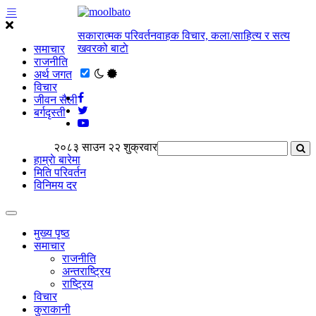
सकारात्मक परिवर्तनवाहक विचार, कला/साहित्य र सत्य
खवरको बाटाे
समाचार
राजनीति
अर्थ जगत
विचार
जीवन सैली
बर्गदृस्ती
२०८३ साउन २२ शुक्रवार
हाम्राे बारेमा
मिति परिवर्तन
विनिमय दर
मुख्य पृष्ठ
समाचार
राजनीति
अन्तराष्ट्रिय
राष्ट्रिय
विचार
कुराकानी