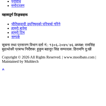
प्रविधि
मनोरञ्जन
महत्वपूर्ण लिङ्कहरू
भाैतिकवादी उपनिषद्काे परिचर्चा गरिने
हाम्राे बारेमा
हाम्राे टिम
सम्पर्क
सूचना तथा प्रसारण विभाग दर्ता नं.: १३०६-२०७५/ ७६
अध्यक्ष: रामसिंह
बुढाथाेकी
प्रबन्ध निर्देशक: हुकुम बहादुर सिंह
सम्पादक: हिरामणि दु:खी
Copyright © 2026 All Rights Reserved. | www.moolbato.com |
Maintained by Multitech