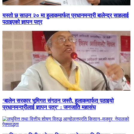
यस्तो छ साउन २० मा हुलाकमार्फत् प्रधानमन्त्री बालेन्द्र साहलाई
पठाइएको ज्ञापन पत्र
‘बालेन सरकार भूमिगत संगठन जस्तै, हुलाकमार्फत् पठाइयो
प्रधानमन्त्रीलाई ज्ञापन पत्र’ : जनजाति महासंघ