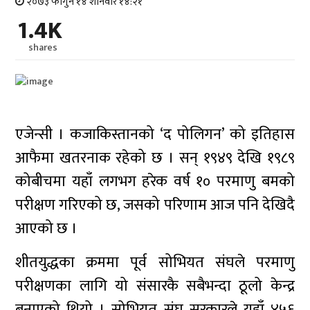
२०७३ फागुन १४ शनिवार १४:२१
1.4K
shares
एजेन्सी । कजाकिस्तानको ‘द पोलिगन’ को इतिहास
आफैमा खतरनाक रहेको छ । सन् १९४९ देखि १९८९
कोबीचमा यहाँ लगभग हरेक वर्ष १० परमाणु बमको
परीक्षण गरिएको छ, जसको परिणाम आज पनि देखिदै
आएको छ ।
शीतयुद्धका क्रममा पूर्व सोभियत संघले परमाणु
परीक्षणका लागि यो संसारकै सबैभन्दा ठूलो केन्द्र
बनाएको थियो । सोभियत संघ सरकारले यहाँ ४५६