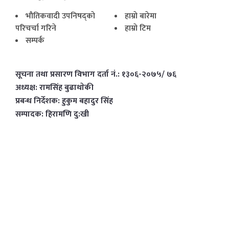
भाैतिकवादी उपनिषद्काे
हाम्राे बारेमा
परिचर्चा गरिने
हाम्राे टिम
सम्पर्क
सूचना तथा प्रसारण विभाग दर्ता नं.: १३०६-२०७५/ ७६
अध्यक्ष: रामसिंह बुढाथाेकी
प्रबन्ध निर्देशक: हुकुम बहादुर सिंह
सम्पादक: हिरामणि दु:खी