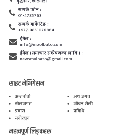
बुद्धनगर, काठमाडाैं
सम्पर्क फाेन :
01-4785763
सम्पर्क मार्केटिङ :
+977-9851076864
ईमेल :
info@moolbato.com
ईमेल (समाचार सम्प्रेषणका लागि ) :
newsmulbato@gmail.com
साइट नेभिगेसन
अन्तर्वार्ता
अर्थ जगत
खेलजगत
जीवन सैली
प्रवास
प्रविधि
मनोरञ्जन
महत्वपूर्ण लिङ्कहरू