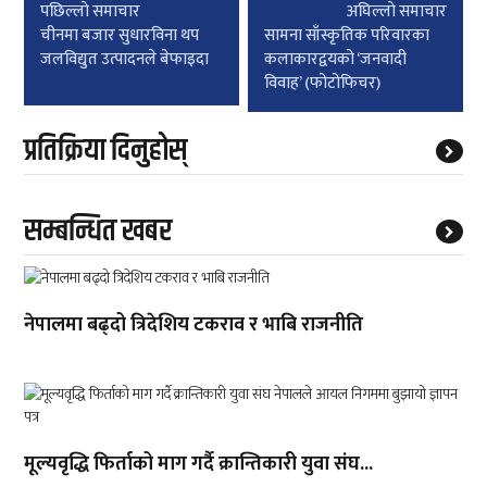
Post
पछिल्लाे समाचार
अघिल्लाे समाचार
navigation
चीनमा बजार सुधारविना थप
सामना साँस्कृतिक परिवारका
जलविद्युत उत्पादनले बेफाइदा
कलाकारद्वयको ‘जनवादी
विवाह’ (फोटोफिचर)
प्रतिक्रिया दिनुहोस्
सम्बन्धित खबर
नेपालमा बढ्दो त्रिदेशिय टकराव र भाबि राजनीति
मूल्यवृद्धि फिर्ताको माग गर्दै क्रान्तिकारी युवा संघ...