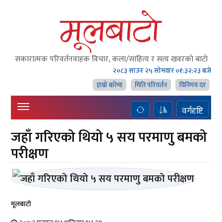
सकारात्मक परिवर्तनवाहक विचार, कला/साहित्य र सत्य खवरको बाटाे
२०८३ साउन २५ सोमवार
०१:३२:२४ बजे
हाम्राे बारेमा
मिति परिवर्तन
विनिमय दर
वर्गदृष्टि
जहाँ गरिएको थियो ५ सय परमाणु बमको
परीक्षण
मूलबाटाे