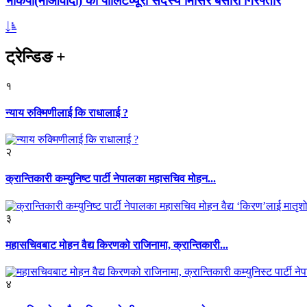
भाकपा(माओवादी) का पोलिटव्यूरो सदस्य मिसिर बेसारा गिरफ्तार
ट्रेन्डिङ
+
१
न्याय रुक्मिणीलाई कि राधालाई ?
२
क्रान्तिकारी कम्युनिष्ट पार्टी नेपालका महासचिव मोहन...
३
महासचिवबाट मोहन वैद्य किरणको राजिनामा, क्रान्तिकारी...
४