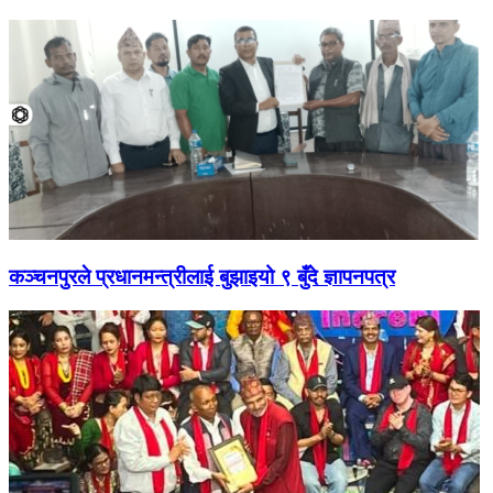
कञ्चनपुरले प्रधानमन्त्रीलाई बुझाइयो ९ बुँदे ज्ञापनपत्र