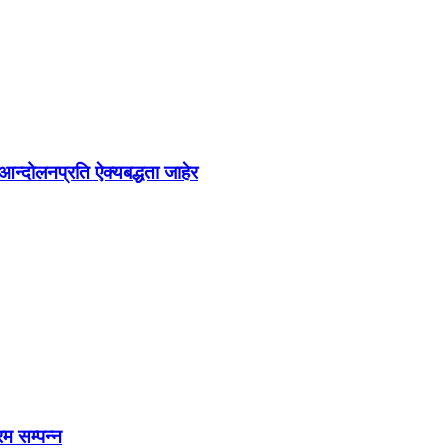
न्दोलनप्रति ऐक्यबद्धता जाहेर
रम सम्पन्न