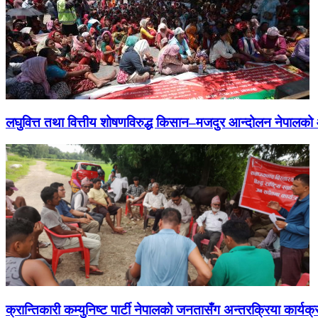
लघुवित्त तथा वित्तीय शोषणविरुद्ध किसान–मजदुर आन्दोलन नेपालको आ
क्रान्तिकारी कम्युनिष्ट पार्टी नेपालको जनतासँग अन्तरक्रिया कार्यक्