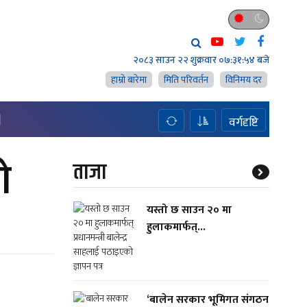
२०८३ साउन २२ शुक्रवार
०७:३१:५५ बजे
हाम्राे बारेमा
मिति परिवर्तन
विनिमय दर
H
वर्गदृष्टि
ो
ताजा
यस्तो छ साउन २० मा
हुलाकमार्फत्...
‘बालेन सरकार भूमिगत संगठन