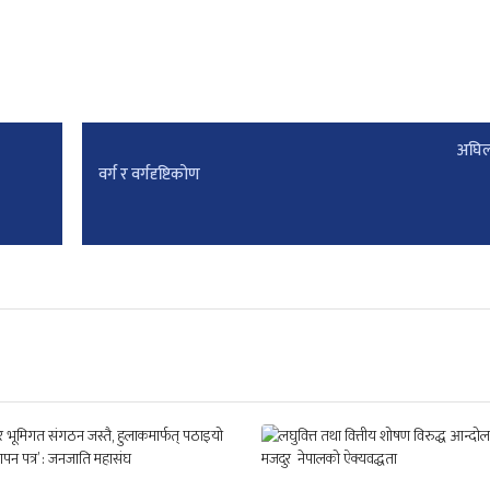
अघिल
वर्ग र वर्गदृष्टिकोण