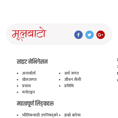
साइट नेभिगेसन
अन्तर्वार्ता
अर्थ जगत
खेलजगत
जीवन सैली
प्रवास
प्रविधि
मनोरञ्जन
महत्वपूर्ण लिङ्कहरू
भाैतिकवादी उपनिषद्काे
हाम्राे बारेमा