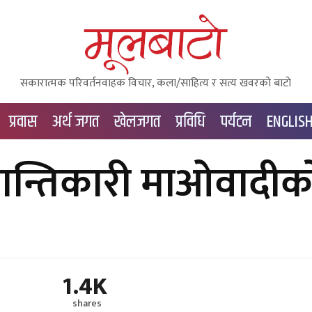
सकारात्मक परिवर्तनवाहक विचार, कला/साहित्य र सत्य खवरको बाटाे
प्रवास
अर्थ जगत
खेलजगत
प्रविधि
पर्यटन
ENGLIS
्रान्तिकारी माओवादीक
1.4K
shares