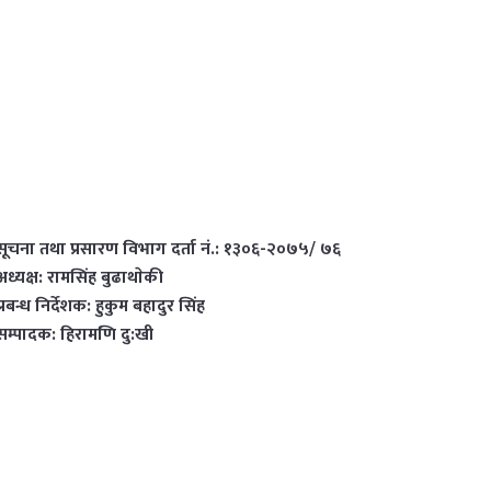
सूचना तथा प्रसारण विभाग दर्ता नं.: १३०६-२०७५/ ७६
अध्यक्ष: रामसिंह बुढाथाेकी
प्रबन्ध निर्देशक: हुकुम बहादुर सिंह
सम्पादक: हिरामणि दु:खी