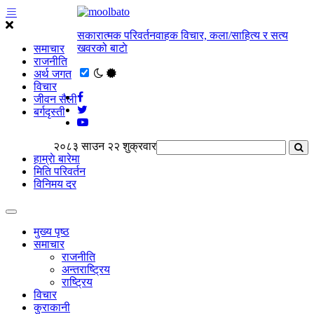
सकारात्मक परिवर्तनवाहक विचार, कला/साहित्य र सत्य
खवरको बाटाे
समाचार
राजनीति
अर्थ जगत
विचार
जीवन सैली
बर्गदृस्ती
२०८३ साउन २२ शुक्रवार
हाम्राे बारेमा
मिति परिवर्तन
विनिमय दर
मुख्य पृष्ठ
समाचार
राजनीति
अन्तराष्ट्रिय
राष्ट्रिय
विचार
कुराकानी