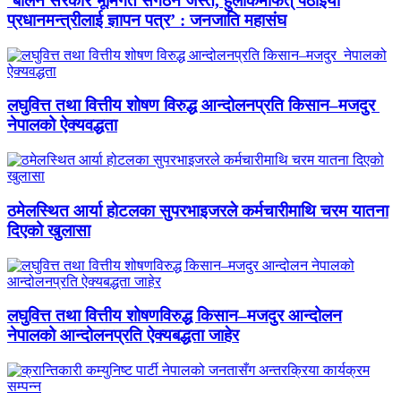
‘बालेन सरकार भूमिगत संगठन जस्तै, हुलाकमार्फत् पठाइयो
प्रधानमन्त्रीलाई ज्ञापन पत्र’ : जनजाति महासंघ
लघुवित्त तथा वित्तीय शोषण विरुद्ध आन्दोलनप्रति किसान–मजदुर
नेपालको ऐक्यवद्धता
ठमेलस्थित आर्या होटलका सुपरभाइजरले कर्मचारीमाथि चरम यातना
दिएको खुलासा
लघुवित्त तथा वित्तीय शोषणविरुद्ध किसान–मजदुर आन्दोलन
नेपालको आन्दोलनप्रति ऐक्यबद्धता जाहेर