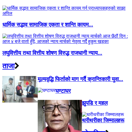
धार्मिक सद्भाव सामाजिक एकता र शान्ति कायम...
लघुवित्तीय तथा वित्तीय शोषण विरुद्ध राजधानी न्याय...
ताजा
मूल्यवृद्धि फिर्ताको माग गर्दै क्रान्तिकारी युवा...
घण्टाघर
झुपडि र महल
थरीथरीका जिम्मालहरू