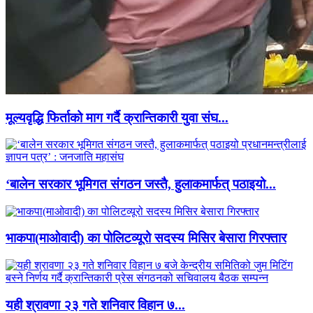
मूल्यवृद्धि फिर्ताको माग गर्दै क्रान्तिकारी युवा संघ...
‘बालेन सरकार भूमिगत संगठन जस्तै, हुलाकमार्फत् पठाइयो...
भाकपा(माओवादी) का पोलिटव्यूरो सदस्य मिसिर बेसारा गिरफ्तार
यही श्रावणा २३ गते शनिवार विहान ७...