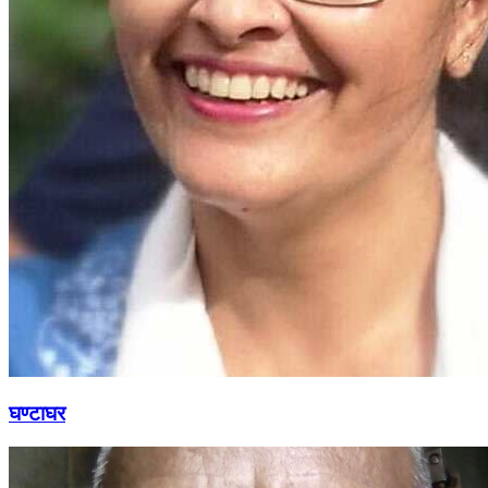
घण्टाघर