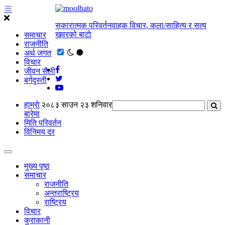
सकारात्मक परिवर्तनवाहक विचार, कला/साहित्य र सत्य
खवरको बाटाे
समाचार
राजनीति
अर्थ जगत
विचार
जीवन सैली
बर्गदृस्ती
हाम्राे
२०८३ साउन २३ शनिवार
बारेमा
मिति परिवर्तन
विनिमय दर
मुख्य पृष्ठ
समाचार
राजनीति
अन्तराष्ट्रिय
राष्ट्रिय
विचार
कुराकानी