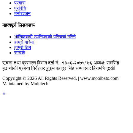
प्रवास
प्रविधि
मनोरञ्जन
महत्वपूर्ण लिङ्कहरू
भाैतिकवादी उपनिषद्काे परिचर्चा गरिने
हाम्राे बारेमा
हाम्राे टिम
सम्पर्क
सूचना तथा प्रसारण विभाग दर्ता नं.: १३०६-२०७५/ ७६
अध्यक्ष: रामसिंह
बुढाथाेकी
प्रबन्ध निर्देशक: हुकुम बहादुर सिंह
सम्पादक: हिरामणि दु:खी
Copyright © 2026 All Rights Reserved. | www.moolbato.com |
Maintained by Multitech