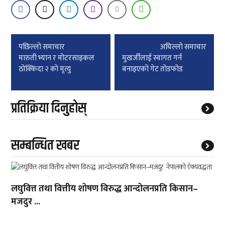
Post
पछिल्लाे समाचार
अघिल्लाे समाचार
navigation
मारुती भ्यान र मोटरसाइकल
मुखर्जीलाई स्वागत गर्न
ठोक्किदा २ को मृत्यु
बनाइएको गेट तोडफोड
प्रतिक्रिया दिनुहोस्
सम्बन्धित खबर
लघुवित्त तथा वित्तीय शोषण विरुद्ध आन्दोलनप्रति किसान–
मजदुर ...