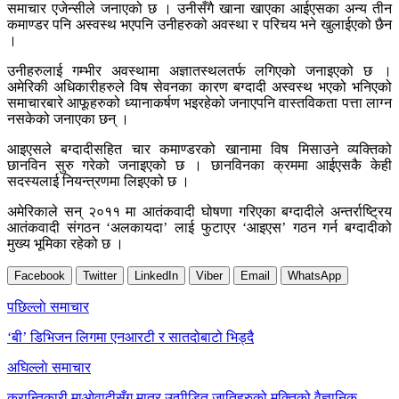
समाचार एजेन्सीले जनाएको छ । उनीसँगै खाना खाएका आईएसका अन्य तीन
कमाण्डर पनि अस्वस्थ भएपनि उनीहरुको अवस्था र परिचय भने खुलाईएको छैन
।
उनीहरुलाई गम्भीर अवस्थामा अज्ञातस्थलतर्फ लगिएको जनाइएको छ ।
अमेरिकी अधिकारीहरुले विष सेवनका कारण बग्दादी अस्वस्थ भएको भनिएको
समाचारबारे आफूहरुको ध्यानाकर्षण भइरहेको जनाएपनि वास्तविकता पत्ता लाग्न
नसकेको जनाएका छन् ।
आइएसले बग्दादीसहित चार कमाण्डरको खानामा विष मिसाउने व्यक्तिको
छानविन सुरु गरेको जनाइएको छ । छानविनका क्रममा आईएसकै केही
सदस्यलाई नियन्त्रणमा लिइएको छ ।
अमेरिकाले सन् २०११ मा आतंकवादी घोषणा गरिएका बग्दादीले अन्तर्राष्ट्रिय
आतंकवादी संगठन ‘अलकायदा’ लाई फुटाएर ‘आइएस’ गठन गर्न बग्दादीको
मुख्य भूमिका रहेको छ ।
Facebook
Twitter
LinkedIn
Viber
Email
WhatsApp
Post
पछिल्लाे समाचार
navigation
‘बी’ डिभिजन लिगमा एनआरटी र सातदोबाटो भिड्दै
अघिल्लाे समाचार
क्रान्तिकारी माओवादीसँग मात्र उत्पीडित जातिहरुको मुक्तिको वैज्ञानिक