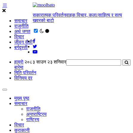
सकारात्मक परिवर्तनवाहक विचार, कला/साहित्य र सत्य
खवरको बाटाे
समाचार
राजनीति
अर्थ जगत
विचार
जीवन सैली
बर्गदृस्ती
हाम्राे
२०८३ साउन २३ शनिवार
बारेमा
मिति परिवर्तन
विनिमय दर
मुख्य पृष्ठ
समाचार
राजनीति
अन्तराष्ट्रिय
राष्ट्रिय
विचार
कुराकानी