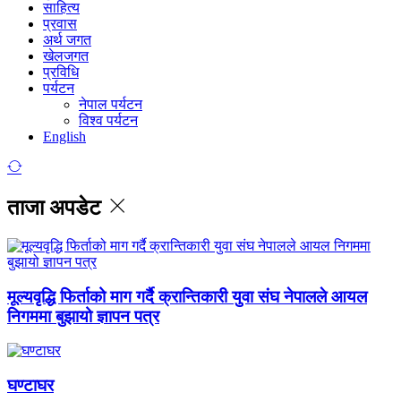
साहित्य
प्रवास
अर्थ जगत
खेलजगत
प्रविधि
पर्यटन
नेपाल पर्यटन
विश्व पर्यटन
English
ताजा अपडेट
मूल्यवृद्धि फिर्ताको माग गर्दै क्रान्तिकारी युवा संघ नेपालले आयल
निगममा बुझायो ज्ञापन पत्र
घण्टाघर