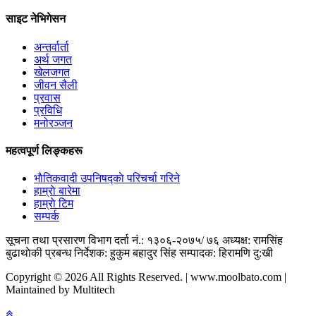
साइट नेभिगेसन
अन्तर्वार्ता
अर्थ जगत
खेलजगत
जीवन सैली
प्रवास
प्रविधि
मनोरञ्जन
महत्वपूर्ण लिङ्कहरू
भाैतिकवादी उपनिषद्काे परिचर्चा गरिने
हाम्राे बारेमा
हाम्राे टिम
सम्पर्क
सूचना तथा प्रसारण विभाग दर्ता नं.: १३०६-२०७५/ ७६
अध्यक्ष: रामसिंह
बुढाथाेकी
प्रबन्ध निर्देशक: हुकुम बहादुर सिंह
सम्पादक: हिरामणि दु:खी
Copyright © 2026 All Rights Reserved. | www.moolbato.com |
Maintained by Multitech