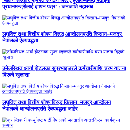
‘बालेन सरकार भूमिगत संगठन जस्तै, हुलाकमार्फत् पठाइयो
प्रधानमन्त्रीलाई ज्ञापन पत्र’ : जनजाति महासंघ
लघुवित्त तथा वित्तीय शोषण विरुद्ध आन्दोलनप्रति किसान–मजदुर
नेपालको ऐक्यवद्धता
ठमेलस्थित आर्या होटलका सुपरभाइजरले कर्मचारीमाथि चरम यातना
दिएको खुलासा
लघुवित्त तथा वित्तीय शोषणविरुद्ध किसान–मजदुर आन्दोलन
नेपालको आन्दोलनप्रति ऐक्यबद्धता जाहेर