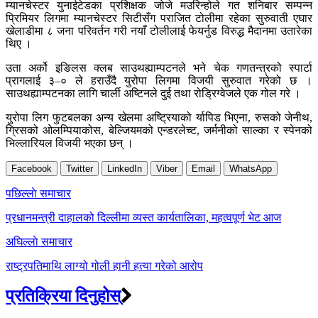
म्यानचेस्टर युनाईटेडका प्रशिक्षक जोजे मउरिन्होले गत शनिबार सम्पन्न
प्रिमियर लिगमा म्यानचेस्टर सिटीसँग पराजित टोलीमा रहेका सुरुवाती एघार
खेलाडीमा ८ जना परिवर्तन गरी नयाँ टोलीलाई फेयर्नुड विरुद्ध मैदानमा उतारेका
थिए ।
उता अर्को इङिलस क्लब साउथह्याम्पटनले भने चेक गणतन्त्रको स्पार्टा
प्रागलाई ३–० ले हराउँदै युरोपा लिगमा विजयी सुरुवात गरेको छ ।
साउथह्याम्पटनका लागि चार्ली अष्टिनले दुई तथा रोड्रिग्वेजले एक गोल गरे ।
युरोपा लिग फुटबलका अन्य खेलमा अष्ट्रियाको र्यापिड भिएना, रुसको जेनीथ,
ग्रिसको ओलम्पियाकोस, बेल्जियमको एन्डरलेच्ट, जर्मनीको साल्का र स्पेनको
भिल्लारियल विजयी भएका छन् ।
Facebook
Twitter
LinkedIn
Viber
Email
WhatsApp
Post
पछिल्लाे समाचार
navigation
प्रधानमन्त्री दाहालको दिल्लीमा व्यस्त कार्यतालिका, महत्वपूर्ण भेट आज
अघिल्लाे समाचार
राष्ट्रपतिमाथि लाग्यो गोली हानी हत्या गरेको आरोप
प्रतिक्रिया दिनुहोस्