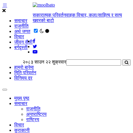
सकारात्मक परिवर्तनवाहक विचार, कला/साहित्य र सत्य
खवरको बाटाे
समाचार
राजनीति
अर्थ जगत
विचार
जीवन सैली
बर्गदृस्ती
२०८३ साउन २२ शुक्रवार
हाम्राे बारेमा
मिति परिवर्तन
विनिमय दर
मुख्य पृष्ठ
समाचार
राजनीति
अन्तराष्ट्रिय
राष्ट्रिय
विचार
कुराकानी