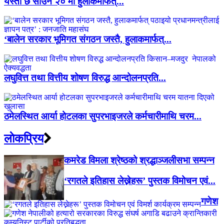
यस्तो छ साउन २० मा हुलाकमार्फत्...
‘बालेन सरकार भूमिगत संगठन जस्तै, हुलाकमार्फत्...
लघुवित्त तथा वित्तीय शोषण विरुद्ध आन्दोलनप्रति...
ठमेलस्थित आर्या होटलका सुपरभाइजरले कर्मचारीमाथि चरम...
लाेकप्रिय
कमरेड विमला श्रेष्ठको श्रद्धाञ्जलीसभा सम्पन्न
‘रगतले इतिहास लेख्नेहरू’ पुस्तक विमोचन एवं...
गणेश