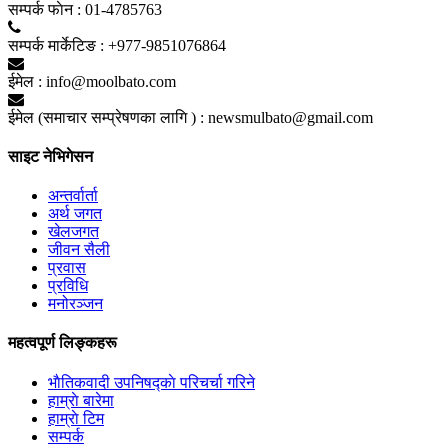
सम्पर्क फाेन :
01-4785763
सम्पर्क मार्केटिङ :
+977-9851076864
ईमेल :
info@moolbato.com
ईमेल (समाचार सम्प्रेषणका लागि ) :
newsmulbato@gmail.com
साइट नेभिगेसन
अन्तर्वार्ता
अर्थ जगत
खेलजगत
जीवन सैली
प्रवास
प्रविधि
मनोरञ्जन
महत्वपूर्ण लिङ्कहरू
भाैतिकवादी उपनिषद्काे परिचर्चा गरिने
हाम्राे बारेमा
हाम्राे टिम
सम्पर्क