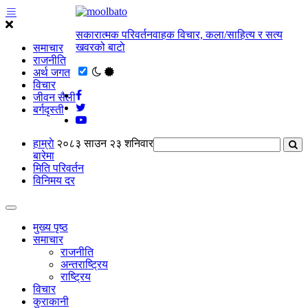
सकारात्मक परिवर्तनवाहक विचार, कला/साहित्य र सत्य
खवरको बाटाे
समाचार
राजनीति
अर्थ जगत
विचार
जीवन सैली
बर्गदृस्ती
हाम्राे
२०८३ साउन २३ शनिवार
बारेमा
मिति परिवर्तन
विनिमय दर
मुख्य पृष्ठ
समाचार
राजनीति
अन्तराष्ट्रिय
राष्ट्रिय
विचार
कुराकानी