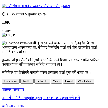
मूलबाटाे
२०७३ साउन ५ बुधवार २१:३०
1.6K
shares
काठमाडौं ।
सरकारले अनसनरत ११ दिनदेखि शिक्षण
अस्पतालमा अनसनरत डा. गोविन्द केसीसँग वार्ता गर्न तीन सदस्यीय वार्ता
समिति बनाएको छ।
बुधबार साँझ बसेको मन्त्रिपरिषदको बैठकले शिक्षा, स्वास्थ्य र मन्त्रिपरिषद
कार्यालयका सचिव रहेको समिति बनाएको हो।
समितिले डा.केसीको मागको बारेमा तत्काल वार्ता शुरु गर्ने भएको छ ।
Facebook
Twitter
LinkedIn
Viber
Email
WhatsApp
Post
पछिल्लाे समाचार
navigation
परामर्श समितिमा सहमति जुटेन, सदनको कार्यक्रम नरोकिने
अघिल्लाे समाचार