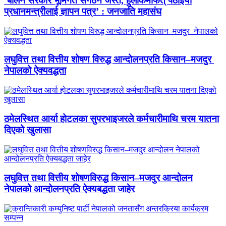
‘बालेन सरकार भूमिगत संगठन जस्तै, हुलाकमार्फत् पठाइयो
प्रधानमन्त्रीलाई ज्ञापन पत्र’ : जनजाति महासंघ
लघुवित्त तथा वित्तीय शोषण विरुद्ध आन्दोलनप्रति किसान–मजदुर
नेपालको ऐक्यवद्धता
ठमेलस्थित आर्या होटलका सुपरभाइजरले कर्मचारीमाथि चरम यातना
दिएको खुलासा
लघुवित्त तथा वित्तीय शोषणविरुद्ध किसान–मजदुर आन्दोलन
नेपालको आन्दोलनप्रति ऐक्यबद्धता जाहेर