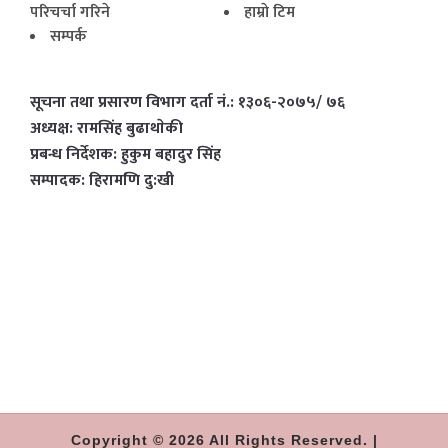
परिचर्चा गरिने
हाम्राे टिम
सम्पर्क
सूचना तथा प्रसारण विभाग दर्ता नं.: १३०६-२०७५/ ७६
अध्यक्ष: रामसिंह बुढाथाेकी
प्रबन्ध निर्देशक: हुकुम बहादुर सिंह
सम्पादक: हिरामणि दु:खी
Copyright © 2026 All Rights Reserved. |