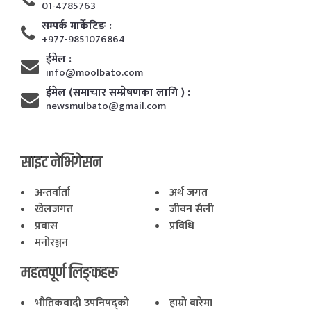
01-4785763
सम्पर्क मार्केटिङ :
+977-9851076864
ईमेल :
info@moolbato.com
ईमेल (समाचार सम्प्रेषणका लागि ) :
newsmulbato@gmail.com
साइट नेभिगेसन
अन्तर्वार्ता
अर्थ जगत
खेलजगत
जीवन सैली
प्रवास
प्रविधि
मनोरञ्जन
महत्वपूर्ण लिङ्कहरू
भाैतिकवादी उपनिषद्काे
हाम्राे बारेमा