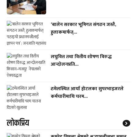
‘बालेन सरकार भूमिगत संगठन जस्तै,
हुलाकमार्फत्...
लघुवित्त तथा वित्तीय शोषण विरुद्ध
आन्दोलनप्रति...
ठमेलस्थित आर्या होटलका सुपरभाइजरले
कर्मचारीमाथि चरम...
लाेकप्रिय
कमरेड विमला श्रेष्ठको श्रद्धाञ्जलीसभा सम्पन्न