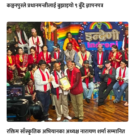
कञ्चनपुरले प्रधानमन्त्रीलाई बुझाइयो ९ बुँदे ज्ञापनपत्र
रक्तिम साँस्कृतिक अभियानका अध्यक्ष नारायण शर्मा सम्मानित