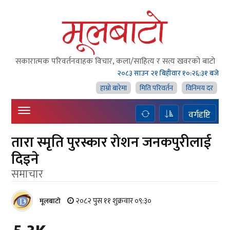
सकारात्मक परिवर्तनवाहक विचार, कला/साहित्य र सत्य खवरको बाटाे
२०८३ साउन २१ बिहीवार
१०:२६:३२ बजे
हाम्राे बारेमा
मिति परिवर्तन
विनिमय दर
वर्गदृष्टि
तारा स्मृति पुरस्कार रोशन जनकपुरीलाई
दिइने
समाचार
२०८२ पुस ११ शुक्रवार ०९:३०
मूलबाटाे