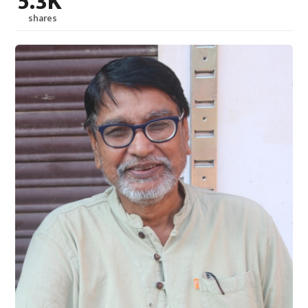
5.3K
shares