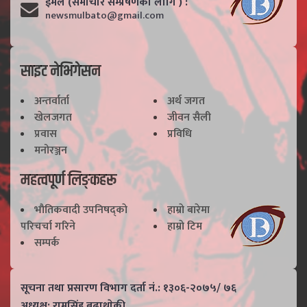
ईमेल (समाचार सम्प्रेषणका लागि ) :
newsmulbato@gmail.com
साइट नेभिगेसन
अन्तर्वार्ता
अर्थ जगत
खेलजगत
जीवन सैली
प्रवास
प्रविधि
मनोरञ्जन
महत्वपूर्ण लिङ्कहरू
भाैतिकवादी उपनिषद्काे
हाम्राे बारेमा
परिचर्चा गरिने
हाम्राे टिम
सम्पर्क
सूचना तथा प्रसारण विभाग दर्ता नं.: १३०६-२०७५/ ७६
अध्यक्ष: रामसिंह बुढाथाेकी