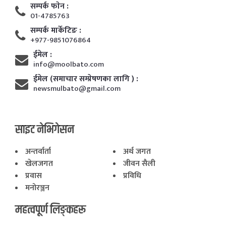
सम्पर्क फाेन :
01-4785763
सम्पर्क मार्केटिङ :
+977-9851076864
ईमेल :
info@moolbato.com
ईमेल (समाचार सम्प्रेषणका लागि ) :
newsmulbato@gmail.com
साइट नेभिगेसन
अन्तर्वार्ता
अर्थ जगत
खेलजगत
जीवन सैली
प्रवास
प्रविधि
मनोरञ्जन
महत्वपूर्ण लिङ्कहरू