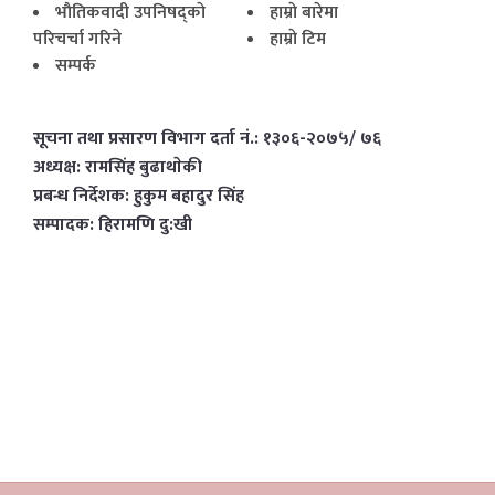
भाैतिकवादी उपनिषद्काे
हाम्राे बारेमा
परिचर्चा गरिने
हाम्राे टिम
सम्पर्क
सूचना तथा प्रसारण विभाग दर्ता नं.: १३०६-२०७५/ ७६
अध्यक्ष: रामसिंह बुढाथाेकी
प्रबन्ध निर्देशक: हुकुम बहादुर सिंह
सम्पादक: हिरामणि दु:खी