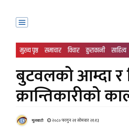
मुख्य पृष्ठ
समाचार
विचार
कुराकानी
साहित्य
बुटवलको आम्दा र
क्रान्तिकारीको काल
२०८० फागुन २१ सोमवार २१:१३
मूलबाटाे