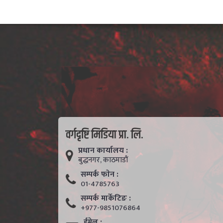
वर्गदृष्टि मिडिया प्रा. लि.
प्रधान कार्यालय :
बुद्धनगर, काठमाडाैं
सम्पर्क फाेन :
01-4785763
सम्पर्क मार्केटिङ :
+977-9851076864
ईमेल :