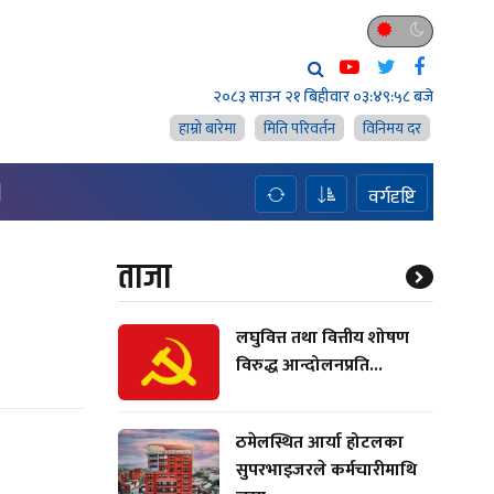
२०८३ साउन २१ बिहीवार
०३:४९:५९ बजे
हाम्राे बारेमा
मिति परिवर्तन
विनिमय दर
H
वर्गदृष्टि
ताजा
लघुवित्त तथा वित्तीय शोषण
विरुद्ध आन्दोलनप्रति...
ठमेलस्थित आर्या होटलका
सुपरभाइजरले कर्मचारीमाथि