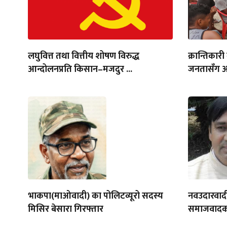
लघुवित्त तथा वित्तीय शोषण विरुद्ध
क्रान्तिकारी
आन्दोलनप्रति किसान–मजदुर ...
जनतासँग अन्
भाकपा(माओवादी) का पोलिटव्यूरो सदस्य
नवउदारवादी
मिसिर बेसारा गिरफ्तार
समाजवादक