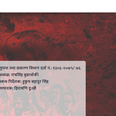
सूचना तथा प्रसारण विभाग दर्ता नं.: १३०६-२०७५/ ७६
अध्यक्ष: रामसिंह बुढाथाेकी
प्रबन्ध निर्देशक: हुकुम बहादुर सिंह
सम्पादक: हिरामणि दु:खी