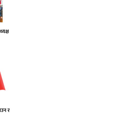
्यक्ष
ाउन र