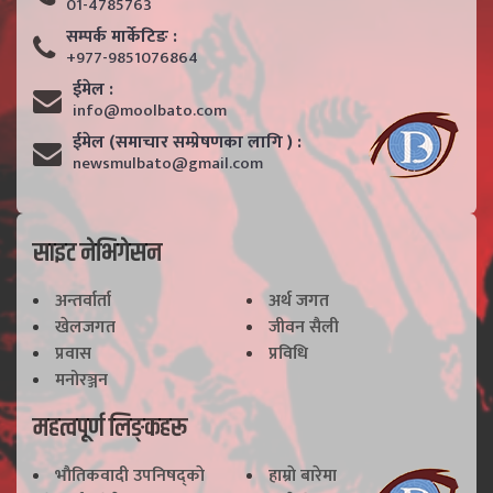
01-4785763
सम्पर्क मार्केटिङ :
+977-9851076864
ईमेल :
info@moolbato.com
ईमेल (समाचार सम्प्रेषणका लागि ) :
newsmulbato@gmail.com
साइट नेभिगेसन
अन्तर्वार्ता
अर्थ जगत
खेलजगत
जीवन सैली
प्रवास
प्रविधि
मनोरञ्जन
महत्वपूर्ण लिङ्कहरू
भाैतिकवादी उपनिषद्काे
हाम्राे बारेमा