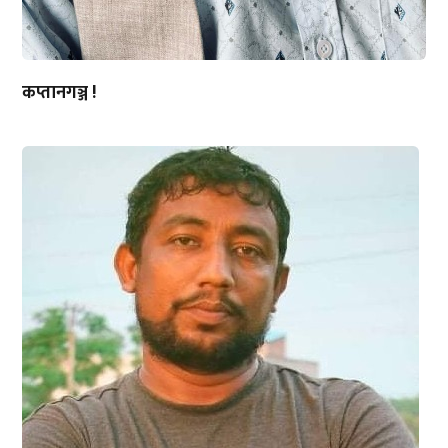
कप्तानगञ्ज !