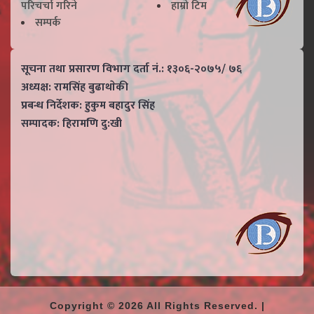
परिचर्चा गरिने
हाम्राे टिम
सम्पर्क
सूचना तथा प्रसारण विभाग दर्ता नं.: १३०६-२०७५/ ७६
अध्यक्ष: रामसिंह बुढाथाेकी
प्रबन्ध निर्देशक: हुकुम बहादुर सिंह
सम्पादक: हिरामणि दु:खी
Copyright © 2026 All Rights Reserved. |