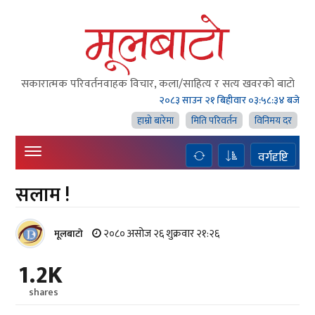
सकारात्मक परिवर्तनवाहक विचार, कला/साहित्य र सत्य खवरको बाटाे
२०८३ साउन २१ बिहीवार
०३:५८:३५ बजे
हाम्राे बारेमा
मिति परिवर्तन
विनिमय दर
वर्गदृष्टि
सलाम !
२०८० असोज २६ शुक्रवार २१:२६
मूलबाटाे
1.2K
shares