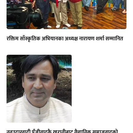
रक्तिम साँस्कृतिक अभियानका अध्यक्ष नारायण शर्मा सम्मानित
नवउदारवादी पुँजीवादकै खरानीबाट वैज्ञानिक समाजवादको