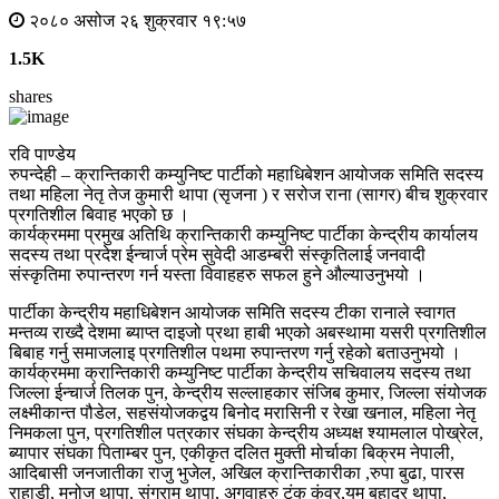
२०८० असोज २६ शुक्रवार १९:५७
1.5K
shares
रवि पाण्डेय
रुपन्देही – क्रान्तिकारी कम्युनिष्ट पार्टीको महाधिबेशन आयोजक समिति सदस्य
तथा महिला नेतृ तेज कुमारी थापा (सृजना ) र सरोज राना (सागर) बीच शुक्रवार
प्रगतिशील बिवाह भएको छ ।
कार्यक्रममा प्रमुख अतिथि क्रान्तिकारी कम्युनिष्ट पार्टीका केन्द्रीय कार्यालय
सदस्य तथा प्रदेश ईन्चार्ज प्रेम सुवेदी आडम्बरी संस्कृतिलाई जनवादी
संस्कृतिमा रुपान्तरण गर्न यस्ता विवाहहरु सफल हुने औल्याउनुभयो ।
पार्टीका केन्द्रीय महाधिबेशन आयोजक समिति सदस्य टीका रानाले स्वागत
मन्तव्य राख्दै देशमा ब्याप्त दाइजो प्रथा हाबी भएको अबस्थामा यसरी प्रगतिशील
बिबाह गर्नु समाजलाइ प्रगतिशील पथमा रुपान्तरण गर्नु रहेको बताउनुभयो ।
कार्यक्रममा क्रान्तिकारी कम्युनिष्ट पार्टीका केन्द्रीय सचिवालय सदस्य तथा
जिल्ला ईन्चार्ज तिलक पुन, केन्द्रीय सल्लाहकार संजिब कुमार, जिल्ला संयोजक
लक्ष्मीकान्त पौडेल, सहसंयोजकद्वय बिनोद मरासिनी र रेखा खनाल, महिला नेतृ
निमकला पुन, प्रगतिशील पत्रकार संघका केन्द्रीय अध्यक्ष श्यामलाल पोख्रेल,
ब्यापार संघका पिताम्बर पुन, एकीकृत दलित मुक्ती मोर्चाका बिक्रम नेपाली,
आदिबासी जनजातीका राजु भुजेल, अखिल क्रान्तिकारीका ,रुपा बुढा, पारस
राहाडी, मनोज थापा, संग्राम थापा, अगुवाहरु टंक कुंवर,यम बहादुर थापा,