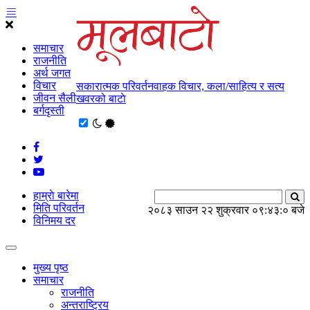
समाचार
राजनीति
अर्थ जगत
विचार
सकारात्मक परिवर्तनवाहक विचार, कला/साहित्य र सत्य
जीवन सैली
खवरको बाटाे
बर्गदृस्ती
हाम्राे बारेमा
मिति परिवर्तन
२०८३ साउन २२ शुक्रवार
०९:४३:०१ बजे
विनिमय दर
मुख्य पृष्ठ
समाचार
राजनीति
अन्तराष्ट्रिय