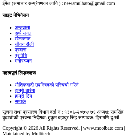
ईमेल (समाचार सम्प्रेषणका लागि ) :
newsmulbato@gmail.com
साइट नेभिगेसन
अन्तर्वार्ता
अर्थ जगत
खेलजगत
जीवन सैली
प्रवास
प्रविधि
मनोरञ्जन
महत्वपूर्ण लिङ्कहरू
भाैतिकवादी उपनिषद्काे परिचर्चा गरिने
हाम्राे बारेमा
हाम्राे टिम
सम्पर्क
सूचना तथा प्रसारण विभाग दर्ता नं.: १३०६-२०७५/ ७६
अध्यक्ष: रामसिंह
बुढाथाेकी
प्रबन्ध निर्देशक: हुकुम बहादुर सिंह
सम्पादक: हिरामणि दु:खी
Copyright © 2026 All Rights Reserved. | www.moolbato.com |
Maintained by Multitech