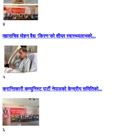
४
महासचिव मोहन वैद्य ‘किरण’को शीघ्र स्वास्थ्यलाभको...
५
क्रान्तिकारी कम्युनिस्ट पार्टी नेपालको केन्द्रीय समितिको...
६