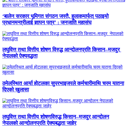
‘बालेन सरकार भूमिगत संगठन जस्तै, हुलाकमार्फत् पठाइयो
प्रधानमन्त्रीलाई ज्ञापन पत्र’ : जनजाति महासंघ
लघुवित्त तथा वित्तीय शोषण विरुद्ध आन्दोलनप्रति किसान–मजदुर
नेपालको ऐक्यवद्धता
ठमेलस्थित आर्या होटलका सुपरभाइजरले कर्मचारीमाथि चरम यातना
दिएको खुलासा
लघुवित्त तथा वित्तीय शोषणविरुद्ध किसान–मजदुर आन्दोलन
नेपालको आन्दोलनप्रति ऐक्यबद्धता जाहेर