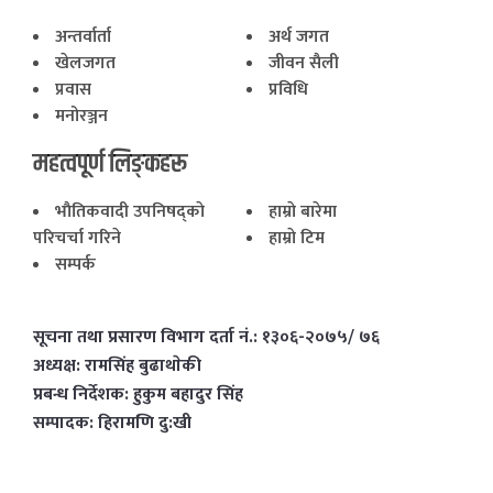
अन्तर्वार्ता
अर्थ जगत
खेलजगत
जीवन सैली
प्रवास
प्रविधि
मनोरञ्जन
महत्वपूर्ण लिङ्कहरू
भाैतिकवादी उपनिषद्काे
हाम्राे बारेमा
परिचर्चा गरिने
हाम्राे टिम
सम्पर्क
सूचना तथा प्रसारण विभाग दर्ता नं.: १३०६-२०७५/ ७६
अध्यक्ष: रामसिंह बुढाथाेकी
प्रबन्ध निर्देशक: हुकुम बहादुर सिंह
सम्पादक: हिरामणि दु:खी