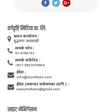
वर्गदृष्टि मिडिया प्रा. लि.
प्रधान कार्यालय :
बुद्धनगर, काठमाडाैं
सम्पर्क फाेन :
01-4785763
सम्पर्क मार्केटिङ :
+977-9851076864
ईमेल :
info@moolbato.com
ईमेल (समाचार सम्प्रेषणका लागि ) :
newsmulbato@gmail.com
साइट नेभिगेसन