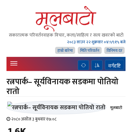
सकारात्मक परिवर्तनवाहक विचार, कला/साहित्य र सत्य खवरको बाटाे
२०८३ साउन २२ शुक्रवार
०४:५९:१६ बजे
हाम्राे बारेमा
मिति परिवर्तन
विनिमय दर
वर्गदृष्टि
रत्नपार्क– सूर्यविनायक सडकमा पोतियो
रातो
मूलबाटाे
२०८० असोज ३ बुधवार १७:०८
1.6K