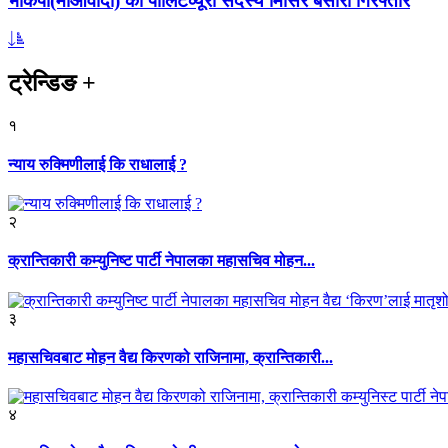
भाकपा(माओवादी) का पोलिटव्यूरो सदस्य मिसिर बेसारा गिरफ्तार
ट्रेन्डिङ
+
१
न्याय रुक्मिणीलाई कि राधालाई ?
२
क्रान्तिकारी कम्युनिष्ट पार्टी नेपालका महासचिव मोहन...
३
महासचिवबाट मोहन वैद्य किरणको राजिनामा, क्रान्तिकारी...
४