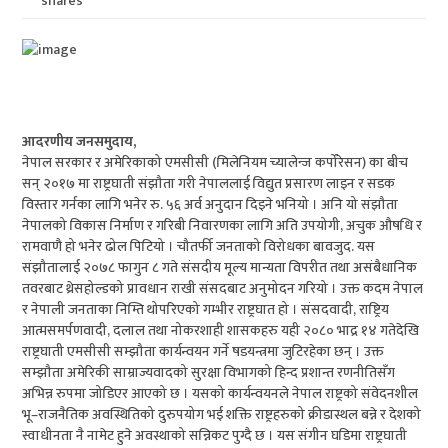
shares
आदरणीय जनसमुदाय,
नेपाल सरकार र अमेरिकाको एमसीसी (मिलेनियम च्यालेन्ज कर्पोरेसन) का बीच
सन् २०१७ मा राष्ट्रघाती संझौता गरी नेपाललाई विद्युत प्रसारण लाइन र सडक
विस्तार गर्नका लागि भनेर रु. ५६ अर्व अनुदान दिइने भनियो । अनि यो संझौता
नेपालको विकास निर्माण र गरिबी निवारणका लागि अति उपयोगी, अचुक औषधि र
रामवाणै हो भनेर ढोल पिटियो । चौतर्फी जनताको विरोधका बावजुद. यस
संझौतालाई २०७८ फागुन ८ गते संसदीय मूल्य मान्यता विपरीत तथा असंबैधानिक
तवरबाट थ्रेसहोल्डको प्रावधान राखी संसदबाट अनुमोदन गरियो । उक्त कदम नेपाल
र नेपाली जनताका निम्ति थोपरिएको गम्भीर राष्ट्रघात हो । संसदवादी, राष्ट्रिय
आत्मसमर्पणवादी, दलाल तथा नोकरशाही शासकहरु यही २०८० भाद्र १४ गतेदेखि
राष्ट्रघाती एमसीसी सम्झौता कार्यन्वयन गर्ने षडयन्त्रमा जुटिरहेका छन् । उक्त
सम्झौता अमेरिकी साम्राज्यवादको सुरक्षा विभागको हिन्द प्रशान्त रणनीतिसँग
अभिन्न रुपमा जोडिएर आएको छ । यसको कार्यन्वयनले नेपाल राष्ट्रको संवेदनशील
भू–राजनैतिक अवस्थितिको दुरुपयोग भई शक्ति राष्ट्रहरुको क्रीडास्थल बन्ने र देशको
स्वाधीनता नै नामेट हुने अवस्थाको सन्निकट पुग्दै छ । यस संगीन घडिमा राष्ट्रघाती