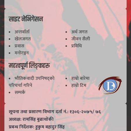
साइट नेभिगेसन
अन्तर्वार्ता
अर्थ जगत
खेलजगत
जीवन सैली
प्रवास
प्रविधि
मनोरञ्जन
महत्वपूर्ण लिङ्कहरू
भाैतिकवादी उपनिषद्काे
हाम्राे बारेमा
परिचर्चा गरिने
हाम्राे टिम
सम्पर्क
सूचना तथा प्रसारण विभाग दर्ता नं.: १३०६-२०७५/ ७६
अध्यक्ष: रामसिंह बुढाथाेकी
प्रबन्ध निर्देशक: हुकुम बहादुर सिंह