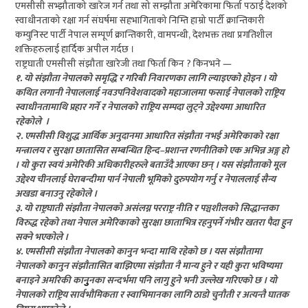
एमसीसी सभ्झौताको खारेज गर्न तथा सो सम्झौता अमेरिकामा फिर्ता पठाई देशको
स्वाधीनताको रक्षा गर्न संघर्षमा सहभागिताको निम्ति हाम्रो पार्टी क्रान्तिकारी
कम्युनिस्ट पार्टी नेपाल सम्पूर्ण क्रान्तिकारी, वामपन्थी, देशभक्त तथा प्रगतिशील
शक्तिहरुलाई हार्दिक अपील गर्दछ ।
राष्ट्रघाती एमसीसी संझौता खारेजी तथा फिर्ता किन ? किनभने —
१. यो संझौता नेपालको समृद्धि र गरिबी निवारणका लागि ल्याइएको होइन । यो
कथित लगानी नेपाललाई नवउपनिवेशवादको महाजालमा फसाई नेपालको राष्ट्रिय
स्वाधीनतामाथि प्रहार गर्ने र नेपालको राष्ट्रिय सम्पदा लुट्ने उद्देश्यमा आधारित
रहेकोले ।
२. एमसीसी विशुद्ध आर्थिक अनुदानमा आधारित संझौता नभई अमेरिकाको रक्षा
मन्त्रालय र सुरक्षा छातासित सम्बन्धित हिन्द–प्रशान्त रणनीतिको एक अभिन्न अङ्ग हो
। यो कुरा स्वयं अमेरिकी अधिकारीहरुले बताउँदै आएका छन् । यस संझौताको मूल
उद्देश्य चीनलाई घेराबन्दीमा पार्न नेपाली भूमिको दुरुपयोग गर्नु र नेपाललाई सैन्य
अखडा बनाउनु रहेकोले ।
३. यो राष्ट्रघाती संझौता नेपालको असंलग्न परराष्ट्र नीति र पञ्चशीलको सिद्धान्तका
विरुद्ध रहेको तथा नेपाल अमेरिकाको सुरक्षा छाताभित्र रहनुपर्ने गंभीर खतरा पैदा हुन
सक्ने भएकोले ।
४. एमसीसी संझौता नेपालको कानुन भन्दा माथि रहेको छ । यस संझौतामा
नेपालको कानुन संझौतासित बाझिएमा संझौता नै मान्य हुने र यही कुरा भविष्यमा
बनाइने अमरिकी कानुुनका सन्दर्भमा पनि लागु हुने भनी उल्लेख गरिएको छ । यो
नेपालको राष्ट्रिय सार्वभौमिकता र स्वाभिमानका लागि ठाडो चुनौती र अत्यन्तै घातक