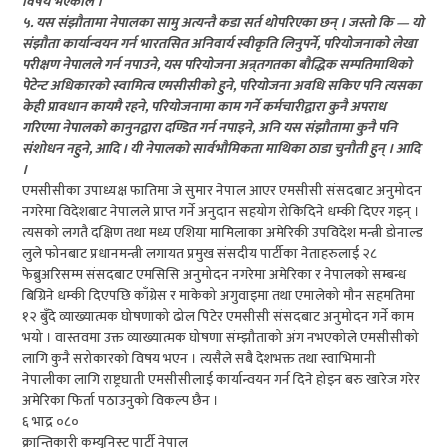
विषय भएकोले ।
५. यस संझौतामा नेपालका सामु अत्यन्तै कडा सर्त थोपरिएका छन् । जस्तो कि — यो
संझौता कार्यान्वयन गर्न भारतसित अनिवार्य स्वीकृति लिनुपर्ने, परियोजनाको लेखा
परीक्षण नेपालले गर्न नपाउने, यस परियोजना अन्र्तगतका बौद्धिक सम्पतिमाथिको
पेटेन्ट अधिकारको स्वामित्व एमसीसीको हुने, परियोजना अवधि सकिए पनि त्यसका
केही प्रावधान कायमै रहने, परियोजनामा काम गर्ने कर्मचारीद्वारा कुनै अपराध
गरिएमा नेपालको कानुनद्वारा दण्डित गर्न नपाइने, अनि यस संझौतामा कुनै पनि
संशोधन नहुने, आदि । यी नेपालको सार्वभौमिकता माथिका ठाडा चुनौती हुन् । आदि
।
एमसीसीका उपाध्यक्ष फातिमा जे सुमार नेपाल आएर एमसीसी संसदबाट अनुमोदन
नगरेमा विदेशबाट नेपालले प्राप्त गर्ने अनुदान सहयोग रोकिदिने धम्की दिएर गइन् ।
त्यसको लगतै दक्षिण तथा मध्य एशिया मामिलाका अमेरिकी उपविदेश मन्त्री डोनाल्ड
लुले फोनबाट प्रधानमन्त्री लगायत प्रमुख संसदीय पार्टीका नेताहरुलाई २८
फेब्रुअरिसम्म संसदबाट एमसिसि अनुमोदन नगरेमा अमेरिका र नेपालको सम्बन्ध
बिग्रिने धम्की दिएपछि काँग्रेस र माकेको अगुवाइमा तथा एमालेको मौन सहमतिमा
१२ बुँदे व्याख्यात्मक घोषणाको ढोल पिटेर एमसीसी संसदबाट अनुमोदन गर्ने काम
भयो । वास्तवमा उक्त व्याख्यात्मक घोषणा संम्झौताको अंग नभएकोले एमसीसीको
लागि कुनै सरोकारको विषय भएन । त्यसैले सबै देशभक्त तथा स्वाभिमानी
नेपालीका लागि राष्ट्रघाती एमसीसीलाई कार्यान्वयन गर्न दिने होइन बरु खारेज गरेर
अमेरिका फिर्ता पठाउनुको विकल्प छैन ।
६ भाद्र ०८०
क्रान्तिकारी कम्युनिस्ट पार्टी नेपाल