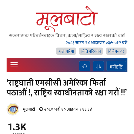
सकारात्मक परिवर्तनवाहक विचार, कला/साहित्य र सत्य खवरको बाटाे
२०८३ साउन २४ आइतवार
०३:५५:१३ बजे
हाम्राे बारेमा
मिति परिवर्तन
विनिमय दर
वर्गदृष्टि
‘राष्ट्रघाती एमसीसी अमेरिका फिर्ता
पठाऔं !, राष्ट्रिय स्वाधीनताको रक्षा गरौं !!’
२०८० भदौ १० आइतवार १३:३४
मूलबाटाे
1.3K