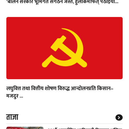
‘बालेन सरकार भूमिगत संगठन जस्तै, हुलाकमार्फत् पठाइयो...
लघुवित्त तथा वित्तीय शोषण विरुद्ध आन्दोलनप्रति किसान–
मजदुर ...
ताजा