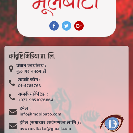
वर्गदृष्टि मिडिया प्रा. लि.
प्रधान कार्यालय :
बुद्धनगर, काठमाडाैं
सम्पर्क फाेन :
01-4785763
सम्पर्क मार्केटिङ :
+977-9851076864
ईमेल :
info@moolbato.com
ईमेल (समाचार सम्प्रेषणका लागि ) :
newsmulbato@gmail.com