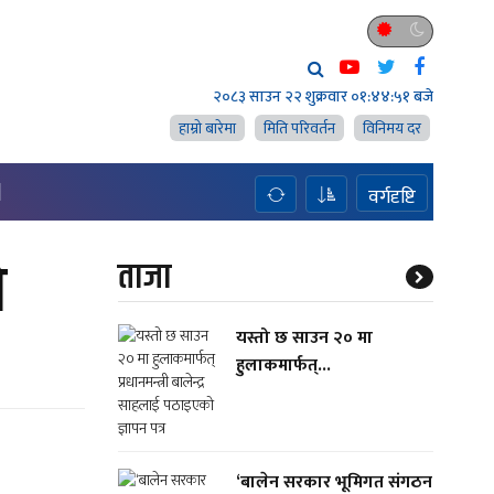
२०८३ साउन २२ शुक्रवार
०१:४४:५२ बजे
हाम्राे बारेमा
मिति परिवर्तन
विनिमय दर
H
वर्गदृष्टि
ो
ताजा
यस्तो छ साउन २० मा
हुलाकमार्फत्...
‘बालेन सरकार भूमिगत संगठन