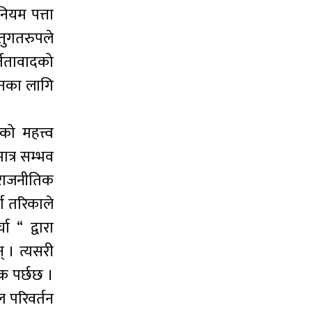
 नियम पत्ता
्तुगतरुपले
र्ततावादको
ल्नका लागि
ो महत्त्व
ात्र सम्भव
र राजनीतिक
्ण तरिकाले
 “ द्वारा
् । त्यसरी
क पर्छछ ।
 परिवर्तन