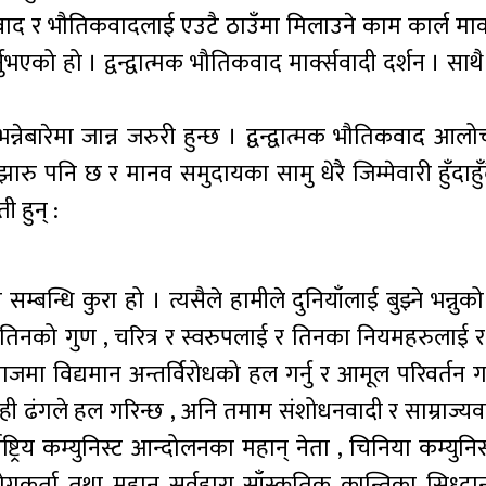
वाद र भौतिकवादलाई एउटै ठाउँमा मिलाउने काम कार्ल मार्क
भएको हो । द्वन्द्वात्मक भौतिकवाद मार्क्सवादी दर्शन । साथै द्
भन्नेबारेमा जान्न जरुरी हुन्छ । द्वन्द्वात्मक भौतिकवाद आल
जुझारु पनि छ र मानव समुदायका सामु धेरै जिम्मेवारी हुँदाहुँ
ी हुन् :
न सम्बन्धि कुरा हो । त्यसैले हामीले दुनियाँलाई बुझ्ने भन्नुको 
ज , तिनको गुण , चरित्र र स्वरुपलाई र तिनका नियमहरुलाई र
 विद्यमान अन्तर्विरोधको हल गर्नु र आमूल परिवर्तन गर्न
सही ढंगले हल गरिन्छ , अनि तमाम संशोधनवादी र साम्राज्य
्ट्रिय कम्युनिस्ट आन्दोलनका महान् नेता , चिनिया कम्युनिस्
योगकर्ता तथा महान् सर्वहारा साँस्कृतिक क्रान्तिका सिध्दा