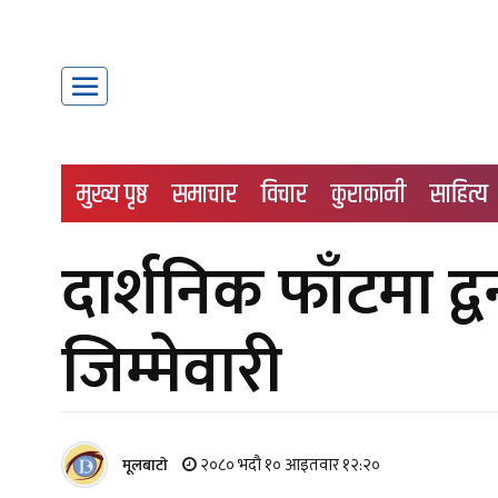
मुख्य पृष्ठ
समाचार
विचार
कुराकानी
साहित्य
दार्शनिक फाँटमा द्
जिम्मेवारी
२०८० भदौ १० आइतवार १२:२०
मूलबाटाे