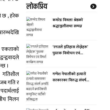
लाेकप्रिय
को छ , हरेक
कमरेड विमला श्रेष्ठको
श्रद्धाञ्जलीसभा सम्पन्न
रारम्भदेखि
‘रगतले इतिहास लेख्नेहरू’
िको एकताको
पुस्तक विमोचन एवं...
्द्ववादले
न्छ ।
ले गतिशील
गणेश नेपालीको हत्यारो
सरकारका विरुद्ध संघर्ष...
। जब गति र
 पदार्थलाई
 बीच मिलन