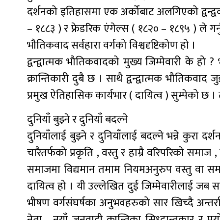
दर्शनको इतिहासमा एक अर्कोबाट अलगिएको द्वन्द्व
– १८८३ ) र फ्रेडरिक एंगेल्स ( १८२० – १८९५ ) ले गर्नु
भौतिकवाद सर्वहारा वर्गको विश्वदृष्टिकोण हो ।
द्वन्द्वात्मक भौतिकवादको मुख्य जिम्मेवारी के हो ? 
क्रान्तिकारी दुबै छ । साथै द्वन्द्वात्मक भौतिकवाद 
प्रमुख ऐतिहासिक कार्यभार ( दायित्व ) सुम्पेको छ । त
दुनियाँ बुझ्ने र दुनियाँ बदल्ने
दुनियाँलाई बुझ्ने र दुनियाँलाई बदल्ने भन्ने कुरा दर्श
चारैतर्फको प्रकृति , वस्तु र हाम्रै वरिपरिको समा
समाजमा विद्यमान तमाम नियमअनुरुप वस्तु वा समाजमा
दायित्व हो । यी उल्लेखित दुई जिम्मेवारीलाई जब 
भीषण वर्गसंघर्षका अनुभवहरुको सार खिच्दै अन्तर्राष
नेता , नयाँ जनवादी क्रान्तिका सिध्दान्तकार र प्र