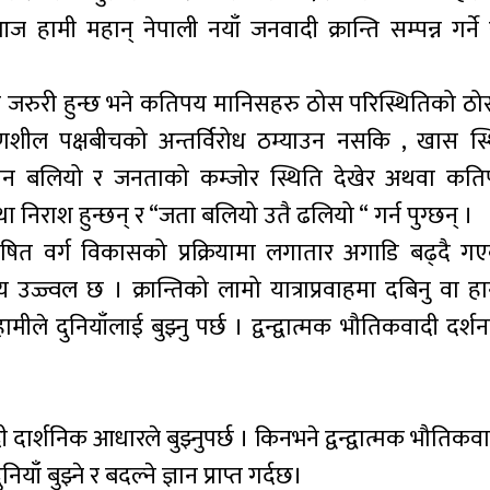
ज हामी महान् नेपाली नयाँ जनवादी क्रान्ति सम्पन्न गर्
।
के जरुरी हुन्छ भने कतिपय मानिसहरु ठोस परिस्थितिको ठो
रणशील पक्षबीचको अन्तर्विरोध ठम्याउन नसकि , खास स्
ुश्मन बलियो र जनताको कम्जोर स्थिति देखेर अथवा कत
था निराश हुन्छन् र “जता बलियो उतै ढलियो “ गर्न पुग्छन् ।
षित वर्ग विकासको प्रक्रियामा लगातार अगाडि बढ्दै ग
 उज्ज्वल छ । क्रान्तिको लामो यात्राप्रवाहमा दबिनु वा हार्
 दुनियाँलाई बुझ्नु पर्छ । द्वन्द्वात्मक भौतिकवादी दर्शन
ादी दार्शनिक आधारले बुझ्नुपर्छ । किनभने द्वन्द्वात्मक भौतिकव
 बुझ्ने र बदल्ने ज्ञान प्राप्त गर्दछ।