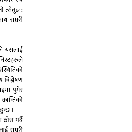
ओ त्सेतुङ :
थ राम्ररी
ोले यसलाई
ुनिस्टहरुले
िस्थितिको
य विश्लेषण
ाइमा पुगेर
 क्रान्तिको
हुन्छ ।
 ठोस गर्दै
ाई राम्ररी