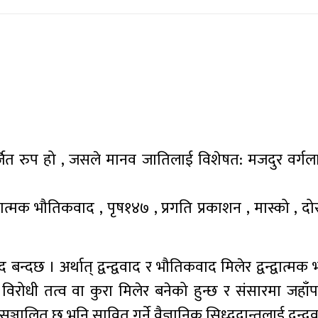
र्जित रुप हो , जसले मानव जातिलाई विशेषत: मजदुर वर्गल
द्वात्मक भौतिकवाद , पृष१४७ , प्रगति प्रकाशन , मास्को , दोस
ाद बन्दछ । अर्थात् द्वन्द्ववाद र भौतिकवाद मिलेर द्वन्द्वात्
र विरोधी तत्व वा कुरा मिलेर बनेको हुन्छ र संसारमा जहाँ
सञ्चालित छ भनि सावित गर्ने वैज्ञानिक सिध्ददान्तलाई द्वन्द्व