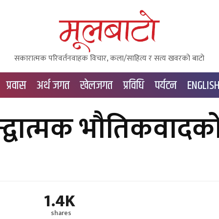
सकारात्मक परिवर्तनवाहक विचार, कला/साहित्य र सत्य खवरको बाटाे
प्रवास
अर्थ जगत
खेलजगत
प्रविधि
पर्यटन
ENGLIS
वन्द्वात्मक भौतिकवादक
1.4K
shares