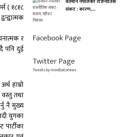
वर्तमान नेपालको राजनीतिक
्स ( १८१८
संकट : कारण,...
वन्द्वात्मक
Facebook Page
ोचनात्मक र
दै पनि दुई
Twitter Page
Tweets by moolbatonews
अर्थ हाम्रो
 वस्तु तथा
ु नै मुख्य
वादी युगका
ट पार्टीका
न्तकार एवं