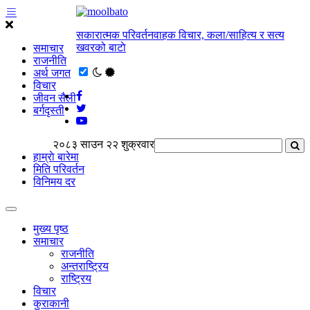
सकारात्मक परिवर्तनवाहक विचार, कला/साहित्य र सत्य
खवरको बाटाे
समाचार
राजनीति
अर्थ जगत
विचार
जीवन सैली
बर्गदृस्ती
२०८३ साउन २२ शुक्रवार
हाम्राे बारेमा
मिति परिवर्तन
विनिमय दर
मुख्य पृष्ठ
समाचार
राजनीति
अन्तराष्ट्रिय
राष्ट्रिय
विचार
कुराकानी