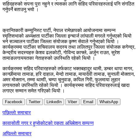
सहिदहरुको सपना पुरा नहुने र त्यसका लागि सहिद परिवारहरुलाई पनि संगठित
गर्नुपर्ने बताउनु भयो ।
क्रान्तिकारी कम्युनिस्ट पार्टी, नेपाल रामेछापको आयोजनामा सम्पन्न
स्मृतिसभाको अध्यक्षता पार्टीका जिल्ला इन्चार्ज लांघाली मगरले गर्नुभएको थियो
भने सञ्चालन पार्टीका जिल्ला संयोजक कृष्ण सेवाले गर्नुभएको थियो ।
कार्यक्रममा पार्टीका सचिवालय सदस्य तथा ललितपुर जिल्ला संयोजक कगेन्द्र,
केन्द्रीय सदस्यहरु केशव ढलकोटी, गाेविन्द काफ्ले, अर्जुन राउत, सुरेश
तामाङलगाययतका नेताहरुको उपस्थिति रहेको थियो ।
कार्यक्रममा सहिद परिवारहरुको तर्फकाट भक्तबहादुर थामी, डम्बर थापा मागर,
कान्छीमाया तामाङ, हरि दाहाल, मेन्दो तामाङ, मायादेवी तामाङ, सुन्तली मोक्तान,
अमर मोक्तान, तम्मा थामाी, चम्पा चुनुवाङ, कपिल गिरी, फुलमाया लुहार
लगायतको उपस्थिति रहेको थियो । कार्यक्रममा सहिद परिवारहरुलाई खादा
लगाएर सम्मान समेत गरिएको थियो ।
Facebook
Twitter
LinkedIn
Viber
Email
WhatsApp
Post
पछिल्लाे समाचार
navigation
कावासोती नगर र हुप्सेकोटको एकता अधिबेशन सम्पन्न
अघिल्लाे समाचार