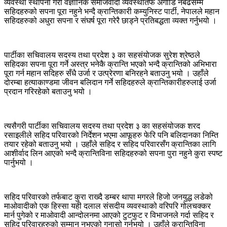
व्यवस्था स्थापना गरी वैज्ञानिक समाजवादी व्यवस्थातर्फ अगाडि नबढेसम्म
सहिदहरुको सपना पूरा नहुने भन्दै क्रान्तिकारी कम्युनिस्ट पार्टी, नेपालले महान
सहिदहरुको अधुरा सपना र संघर्ष पूरा गरेरै छाड्ने प्रतिबद्धता व्यक्त गर्नुभयो ।
पार्टीका सचिवालय सदस्य तथा प्रदेश ३ का सहसंयोजक सुरेश श्रेष्ठले
सहिदका सपना पूरा गर्ने अस्त्र भनेकै क्रान्ति भएको भन्दै क्रान्तिको अभिभारा
पूरा गर्न महान सदिहरु सँधै उर्जा र उत्प्रेरणा बनिरहने बताउनु भयो । उहाँले
दोरम्बा हत्याकाण्डमा जीवन बलिदान गर्ने सहिदहरुले क्रान्तिकारीहरुलाई उर्जा
प्रदान गरिरहेको बताउनु भयो ।
त्यसैगरी पार्टीका सचिवालय सदस्य तथा प्रदेश ३ का सहसंयोजक शरद
रसाइलीले सहिद परिवारको निर्देशन भएमा आफूहरु फेरि पनि बलिदानका निम्ति
तयार रहेको बताउनु भयो । उहाँले सहिद र सहिद परिवारसँग क्रान्तिका लागि
आशीर्वाद लिन आएको भन्दै क्रान्तिविना सहिदहरुको सपना पुरा नहुने कुरा स्पष्ट
पार्नुभयो ।
सहिद परिवारको तर्फबाट कुरा राख्दै डम्बर थापा मगरले हिजो जनयुद्ध लडेको
माओवादीको एक हिस्सा यही दलाल संसदीय व्यवस्थाको वरिपरि गोलचक्कर
मार्न पुगेको र माओवादी आन्दोलनमा आएको टुटफुट र विभाजनले गर्दा सहिद र
सहिद परिवारहरुको सम्मान नभएको गुनासो गर्नुभयो । उहाँले क्रान्तिविना