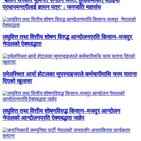
‘बालेन सरकार भूमिगत संगठन जस्तै, हुलाकमार्फत् पठाइयो
प्रधानमन्त्रीलाई ज्ञापन पत्र’ : जनजाति महासंघ
लघुवित्त तथा वित्तीय शोषण विरुद्ध आन्दोलनप्रति किसान–मजदुर
नेपालको ऐक्यवद्धता
ठमेलस्थित आर्या होटलका सुपरभाइजरले कर्मचारीमाथि चरम यातना
दिएको खुलासा
लघुवित्त तथा वित्तीय शोषणविरुद्ध किसान–मजदुर आन्दोलन
नेपालको आन्दोलनप्रति ऐक्यबद्धता जाहेर