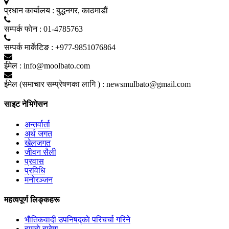
प्रधान कार्यालय :
बुद्धनगर, काठमाडाैं
सम्पर्क फाेन :
01-4785763
सम्पर्क मार्केटिङ :
+977-9851076864
ईमेल :
info@moolbato.com
ईमेल (समाचार सम्प्रेषणका लागि ) :
newsmulbato@gmail.com
साइट नेभिगेसन
अन्तर्वार्ता
अर्थ जगत
खेलजगत
जीवन सैली
प्रवास
प्रविधि
मनोरञ्जन
महत्वपूर्ण लिङ्कहरू
भाैतिकवादी उपनिषद्काे परिचर्चा गरिने
हाम्राे बारेमा