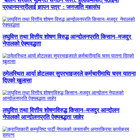
‘बालेन सरकार भूमिगत संगठन जस्तै, हुलाकमार्फत् पठाइयो
प्रधानमन्त्रीलाई ज्ञापन पत्र’ : जनजाति महासंघ
लघुवित्त तथा वित्तीय शोषण विरुद्ध आन्दोलनप्रति किसान–मजदुर
नेपालको ऐक्यवद्धता
ठमेलस्थित आर्या होटलका सुपरभाइजरले कर्मचारीमाथि चरम यातना
दिएको खुलासा
लघुवित्त तथा वित्तीय शोषणविरुद्ध किसान–मजदुर आन्दोलन
नेपालको आन्दोलनप्रति ऐक्यबद्धता जाहेर