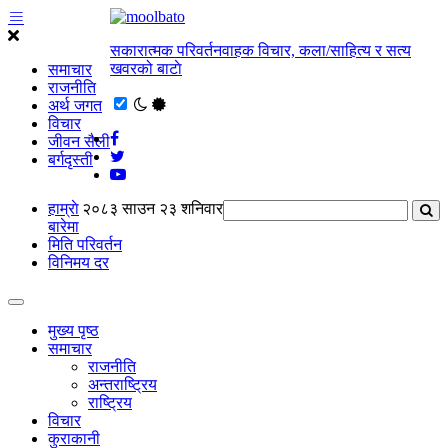
सकारात्मक परिवर्तनवाहक विचार, कला/साहित्य र सत्य
खवरको बाटाे
समाचार
राजनीति
अर्थ जगत
विचार
जीवन सैली
बर्गदृस्ती
हाम्राे
२०८३ साउन २३ शनिवार
बारेमा
मिति परिवर्तन
विनिमय दर
मुख्य पृष्ठ
समाचार
राजनीति
अन्तराष्ट्रिय
राष्ट्रिय
विचार
कुराकानी