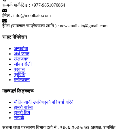
सम्पर्क मार्केटिङ :
+977-9851076864
ईमेल :
info@moolbato.com
ईमेल (समाचार सम्प्रेषणका लागि ) :
newsmulbato@gmail.com
साइट नेभिगेसन
अन्तर्वार्ता
अर्थ जगत
खेलजगत
जीवन सैली
प्रवास
प्रविधि
मनोरञ्जन
महत्वपूर्ण लिङ्कहरू
भाैतिकवादी उपनिषद्काे परिचर्चा गरिने
हाम्राे बारेमा
हाम्राे टिम
सम्पर्क
सूचना तथा प्रसारण विभाग दर्ता नं.: १३०६-२०७५/ ७६
अध्यक्ष: रामसिंह