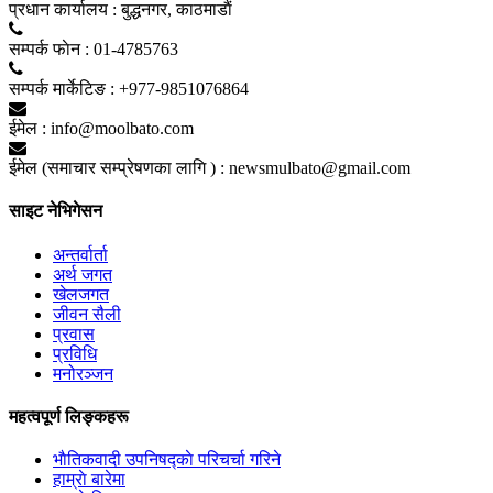
प्रधान कार्यालय :
बुद्धनगर, काठमाडाैं
सम्पर्क फाेन :
01-4785763
सम्पर्क मार्केटिङ :
+977-9851076864
ईमेल :
info@moolbato.com
ईमेल (समाचार सम्प्रेषणका लागि ) :
newsmulbato@gmail.com
साइट नेभिगेसन
अन्तर्वार्ता
अर्थ जगत
खेलजगत
जीवन सैली
प्रवास
प्रविधि
मनोरञ्जन
महत्वपूर्ण लिङ्कहरू
भाैतिकवादी उपनिषद्काे परिचर्चा गरिने
हाम्राे बारेमा