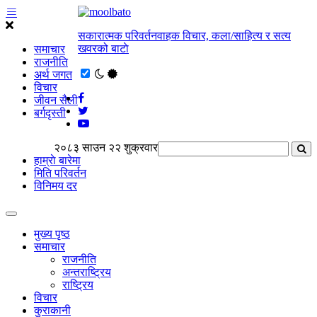
सकारात्मक परिवर्तनवाहक विचार, कला/साहित्य र सत्य
खवरको बाटाे
समाचार
राजनीति
अर्थ जगत
विचार
जीवन सैली
बर्गदृस्ती
२०८३ साउन २२ शुक्रवार
हाम्राे बारेमा
मिति परिवर्तन
विनिमय दर
मुख्य पृष्ठ
समाचार
राजनीति
अन्तराष्ट्रिय
राष्ट्रिय
विचार
कुराकानी