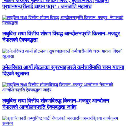
‘बालेन सरकार भूमिगत संगठन जस्तै, हुलाकमार्फत् पठाइयो
प्रधानमन्त्रीलाई ज्ञापन पत्र’ : जनजाति महासंघ
लघुवित्त तथा वित्तीय शोषण विरुद्ध आन्दोलनप्रति किसान–मजदुर
नेपालको ऐक्यवद्धता
ठमेलस्थित आर्या होटलका सुपरभाइजरले कर्मचारीमाथि चरम यातना
दिएको खुलासा
लघुवित्त तथा वित्तीय शोषणविरुद्ध किसान–मजदुर आन्दोलन
नेपालको आन्दोलनप्रति ऐक्यबद्धता जाहेर