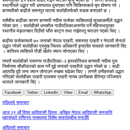
समनपुरका ६५ वर्षीय सहिद राईन भाटको मृत्यु भएको हो । लगत्तै उनलाई
स्थानीयले उद्धार गरी अस्पताल पुर्‍याएका पनि चिकित्सकले मृत घोषणा गरे ।
बागमतीको बाढीले समनपुर घाटमा सर्लाहीतर्फको सडक बगाएको छ ।
यसैबीच बाढीका कारण बागमती नदीमा फसेका व्यक्तिलाई सुरक्षाकर्मीले उद्धार
गरेका छन् । सर्लाहीको धनकौल गाउँपालिकाअन्तर्गत पर्ने महिनाथपुरका
स्थानीय मङ्लगबार दिउँसो घाँस काट्न तथा गाईवस्तु चराउन गएका थिए ।
बाढीमा फसेकामध्ये ७० जनाको नेपाल प्रहरी, सशस्त्र प्रहरी र नेपाली सेनाले
उद्धार गरेको सर्लाहीका प्रमुख जिल्ला अधिकारी इन्द्रदेव यादवले जानकारी दिए
। कतिपय व्यक्तिले पौडी खेलेर ज्यान जोगाएका थिए ।
त्यस्तै सर्लाहीको रामनगर गाउँपालिका–२ इनरर्वास्थित बागमती नदीमा पुल
निर्माणमा चौकीदारको काम गर्ने दुई जनाको प्रहरीले उद्धार गरेको छ । बाढी
आएपछि दुवै जना ज्यान जोगाउन रुखमा चढेका थिए । लगत्तै उनीहरुको उद्धार
गरिएको सर्लाहीका प्रहरी प्रवक्ता प्रहरी नायब उपरीक्षक दीपेन्द्र पञ्जियार
थारूले जानकारी दिए ।
Facebook
Twitter
LinkedIn
Viber
Email
WhatsApp
Post
पछिल्लाे समाचार
navigation
आज २९ औं विश्व आदिवासी दिवस, अखिल नेपाल आदिवासी जनजाति
महासंघले राष्ट्रिय नाचघरमा विशेष समारोहबीच मनाउँदै
अघिल्लाे समाचार