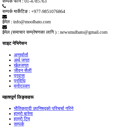
सम्पर्क फाेन :
01-4785763
सम्पर्क मार्केटिङ :
+977-9851076864
ईमेल :
info@moolbato.com
ईमेल (समाचार सम्प्रेषणका लागि ) :
newsmulbato@gmail.com
साइट नेभिगेसन
अन्तर्वार्ता
अर्थ जगत
खेलजगत
जीवन सैली
प्रवास
प्रविधि
मनोरञ्जन
महत्वपूर्ण लिङ्कहरू
भाैतिकवादी उपनिषद्काे परिचर्चा गरिने
हाम्राे बारेमा
हाम्राे टिम
सम्पर्क