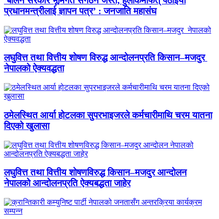
‘बालेन सरकार भूमिगत संगठन जस्तै, हुलाकमार्फत् पठाइयो
प्रधानमन्त्रीलाई ज्ञापन पत्र’ : जनजाति महासंघ
लघुवित्त तथा वित्तीय शोषण विरुद्ध आन्दोलनप्रति किसान–मजदुर
नेपालको ऐक्यवद्धता
ठमेलस्थित आर्या होटलका सुपरभाइजरले कर्मचारीमाथि चरम यातना
दिएको खुलासा
लघुवित्त तथा वित्तीय शोषणविरुद्ध किसान–मजदुर आन्दोलन
नेपालको आन्दोलनप्रति ऐक्यबद्धता जाहेर