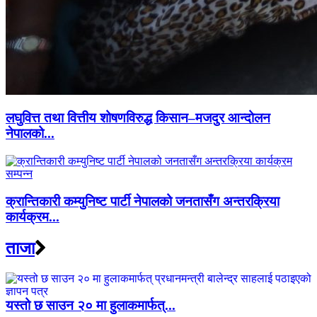
लघुवित्त तथा वित्तीय शोषणविरुद्ध किसान–मजदुर आन्दोलन
नेपालको...
क्रान्तिकारी कम्युनिष्ट पार्टी नेपालको जनतासँग अन्तरक्रिया
कार्यक्रम...
ताजा
यस्तो छ साउन २० मा हुलाकमार्फत्...