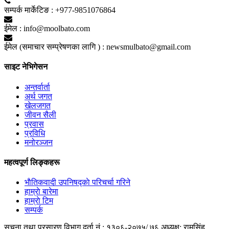
सम्पर्क मार्केटिङ :
+977-9851076864
ईमेल :
info@moolbato.com
ईमेल (समाचार सम्प्रेषणका लागि ) :
newsmulbato@gmail.com
साइट नेभिगेसन
अन्तर्वार्ता
अर्थ जगत
खेलजगत
जीवन सैली
प्रवास
प्रविधि
मनोरञ्जन
महत्वपूर्ण लिङ्कहरू
भाैतिकवादी उपनिषद्काे परिचर्चा गरिने
हाम्राे बारेमा
हाम्राे टिम
सम्पर्क
सूचना तथा प्रसारण विभाग दर्ता नं.: १३०६-२०७५/ ७६
अध्यक्ष: रामसिंह