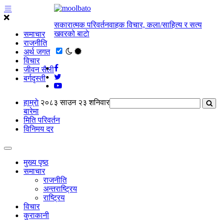
सकारात्मक परिवर्तनवाहक विचार, कला/साहित्य र सत्य
खवरको बाटाे
समाचार
राजनीति
अर्थ जगत
विचार
जीवन सैली
बर्गदृस्ती
हाम्राे
२०८३ साउन २३ शनिवार
बारेमा
मिति परिवर्तन
विनिमय दर
मुख्य पृष्ठ
समाचार
राजनीति
अन्तराष्ट्रिय
राष्ट्रिय
विचार
कुराकानी