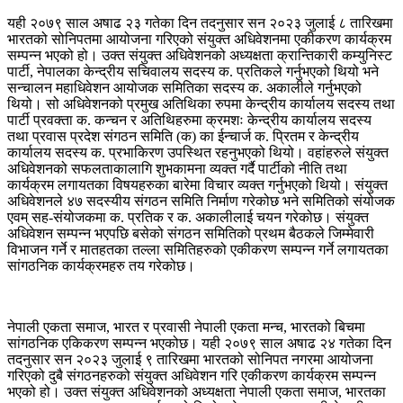
यही २०७९ साल अषाढ २३ गतेका दिन तदनुसार सन २०२३ जुलाई ८ तारिखमा
भारतको सोनिपतमा आयोजना गरिएको संयुक्त अधिवेशनमा एकीकरण कार्यक्रम
सम्पन्न भएको हो। उक्त संयुक्त अधिवेशनको अध्यक्षता क्रान्तिकारी कम्युनिस्ट
पार्टी, नेपालका केन्द्रीय सचिवालय सदस्य क. प्रतिकले गर्नुभएको थियो भने
सन्चालन महाधिवेशन आयोजक समितिका सदस्य क. अकालीले गर्नुभएको
थियो। सो अधिवेशनको प्रमुख अतिथिका रुपमा केन्द्रीय कार्यालय सदस्य तथा
पार्टी प्रवक्ता क. कन्चन र अतिथिहरुमा क्रमशः केन्द्रीय कार्यालय सदस्य
तथा प्रवास प्रदेश संगठन समिति (क) का ईन्चार्ज क. प्रितम र केन्द्रीय
कार्यालय सदस्य क. प्रभाकिरण उपस्थित रहनुभएको थियो। वहांहरुले संयुक्त
अधिवेशनको सफलताकालागि शुभकामना व्यक्त गर्दै पार्टीको नीति तथा
कार्यक्रम लगायतका विषयहरुका बारेमा विचार व्यक्त गर्नुभएको थियो। संयुक्त
अधिवेशनले ४७ सदस्यीय संगठन समिति निर्माण गरेकोछ भने समितिको संयोजक
एवम् सह-संयोजकमा क. प्रतिक र क. अकालीलाई चयन गरेकोछ। संयुक्त
अधिवेशन सम्पन्न भएपछि बसेको संगठन समितिको प्रथम बैठकले जिम्मेवारी
विभाजन गर्ने र मातहतका तल्ला समितिहरुको एकीकरण सम्पन्न गर्ने लगायतका
सांगठनिक कार्यक्रमहरु तय गरेकोछ।
नेपाली एकता समाज, भारत र प्रवासी नेपाली एकता मन्च, भारतको बिचमा
सांगठनिक एकिकरण सम्पन्न भएकोछ। यही २०७९ साल अषाढ २४ गतेका दिन
तदनुसार सन २०२३ जुलाई ९ तारिखमा भारतको सोनिपत नगरमा आयोजना
गरिएको दुबै संगठनहरुको संयुक्त अधिवेशन गरि एकीकरण कार्यक्रम सम्पन्न
भएको हो। उक्त संयुक्त अधिवेशनको अध्यक्षता नेपाली एकता समाज, भारतका