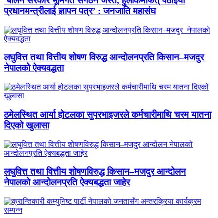
‘बालेन सरकार भूमिगत संगठन जस्तै, हुलाकमार्फत् पठाइयो
प्रधानमन्त्रीलाई ज्ञापन पत्र’ : जनजाति महासंघ
लघुवित्त तथा वित्तीय शोषण विरुद्ध आन्दोलनप्रति किसान–मजदुर
नेपालको ऐक्यवद्धता
ठमेलस्थित आर्या होटलका सुपरभाइजरले कर्मचारीमाथि चरम यातना
दिएको खुलासा
लघुवित्त तथा वित्तीय शोषणविरुद्ध किसान–मजदुर आन्दोलन
नेपालको आन्दोलनप्रति ऐक्यबद्धता जाहेर