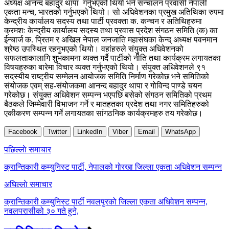
अध्यक्ष आनन्द बहादुर थापा गर्नुभएको थियो भने सन्चालन प्रवासी नेपाली
एकता मन्च, भारतको गर्नुभएको थियो। सो अधिवेशनका प्रमुख अतिथिका रुपमा
केन्द्रीय कार्यालय सदस्य तथा पार्टी प्रवक्ता क. कन्चन र अतिथिहरुमा
क्रमशः केन्द्रीय कार्यालय सदस्य तथा प्रवास प्रदेश संगठन समिति (क) का
ईन्चार्ज क. प्रितम र अखिल नेपाल जनजाति महासंघका केन्द् अध्यक्ष पवनमान
श्रेष्ठ उपस्थित रहनुभएको थियो।
वहांहरुले संयुक्त अधिवेशनको
सफलताकालागि शुभकामना व्यक्त गर्दै पार्टीको नीति तथा कार्यक्रम लगायतका
विषयहरुका बारेमा विचार व्यक्त गर्नुभएको थियो। संयुक्त अधिवेशनले ९१
सदस्यीय राष्ट्रीय सम्मेलन आयोजक समिति निर्माण गरेकोछ भने समितिको
संयोजक एवम् सह-संयोजकमा आनन्द बहादुर थापा र गोविन्द पाण्डे चयन
गरेकोछ। संयुक्त अधिवेशन सम्पन्न भएपछि बसेको संगठन समितिको प्रथम
बैठकले जिम्मेवारी विभाजन गर्ने र मातहतका प्रदेश तथा नगर समितिहरुको
एकीकरण सम्पन्न गर्ने लगायतका सांगठनिक कार्यक्रमहरु तय गरेकोछ।
Facebook
Twitter
LinkedIn
Viber
Email
WhatsApp
Post
पछिल्लाे समाचार
navigation
क्रान्तिकारी कम्युनिस्ट पार्टी, नेपालको गोरखा जिल्ला एकता अधिवेशन सम्पन्न
अघिल्लाे समाचार
क्रान्तिकारी कम्युनिस्ट पार्टी नवलपुरको जिल्ला एकता अधिवेशन सम्पन्न,
नवलपरासीको ३० गते हुने,