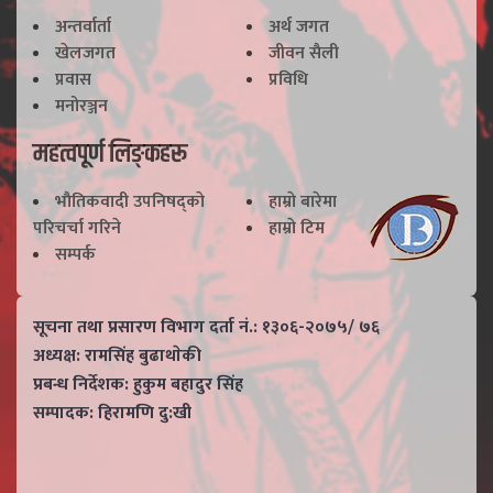
अन्तर्वार्ता
अर्थ जगत
खेलजगत
जीवन सैली
प्रवास
प्रविधि
मनोरञ्जन
महत्वपूर्ण लिङ्कहरू
भाैतिकवादी उपनिषद्काे
हाम्राे बारेमा
परिचर्चा गरिने
हाम्राे टिम
सम्पर्क
सूचना तथा प्रसारण विभाग दर्ता नं.: १३०६-२०७५/ ७६
अध्यक्ष: रामसिंह बुढाथाेकी
प्रबन्ध निर्देशक: हुकुम बहादुर सिंह
सम्पादक: हिरामणि दु:खी