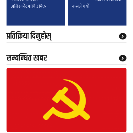
navigation
अजिरकोटमाथि उभिएर
कसले गर्यो
प्रतिक्रिया दिनुहोस्
सम्बन्धित खबर