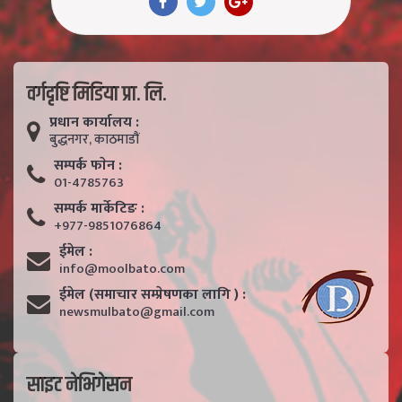
वर्गदृष्टि मिडिया प्रा. लि.
प्रधान कार्यालय :
बुद्धनगर, काठमाडाैं
सम्पर्क फाेन :
01-4785763
सम्पर्क मार्केटिङ :
+977-9851076864
ईमेल :
info@moolbato.com
ईमेल (समाचार सम्प्रेषणका लागि ) :
newsmulbato@gmail.com
साइट नेभिगेसन