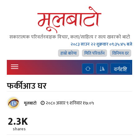
सकारात्मक परिवर्तनवाहक विचार, कला/साहित्य र सत्य खवरको बाटाे
२०८३ साउन २२ शुक्रवार
०९:३५:४५ बजे
हाम्राे बारेमा
मिति परिवर्तन
विनिमय दर
वर्गदृष्टि
फर्कीआउ घर
२०८० असार ९ शनिवार १७:०५
मूलबाटाे
2.3K
shares