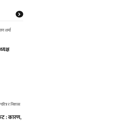
्यक्ष
कट : कारण,