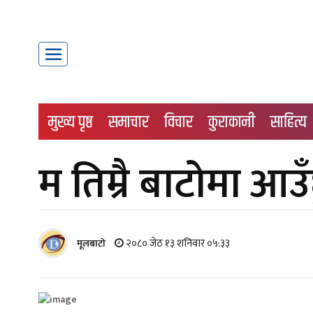
मुख्य पृष्ठ
समाचार
विचार
कुराकानी
साहित्य
म तिम्रै बाटोमा आउँ
२०८० जेठ १३ शनिवार ०५:३३
मूलबाटाे