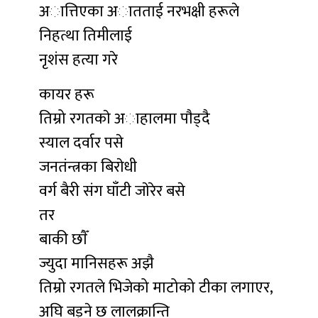
अात्तिएका अातताई नरभक्षी हरूले
निहत्था तिमीलाई
नृशंस हत्या गरे
कायर हरू
तिम्रो रगतकाे अाहालमा पाैड्दै
स्याल दर्वार पसे
जनतंन्त्रका बिराेधी
वर्ग बैरी संग घाँटी जाेरेर बसे
तर
बाकी छाैँ
ज्युदा मानिसहरू अझै
तिम्रो रगतले भिजेको माटोको टीका लगाएर,
अघि बड्ने छ लालक्रान्ति