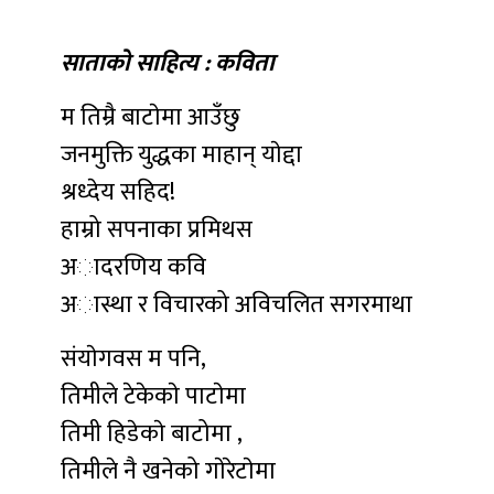
साताको साहित्य : कविता
म तिम्रै बाटाेमा आउँछु
जनमुक्ति युद्धका माहान् याेद्दा
श्रध्देय सहिद!
हाम्रो सपनाका प्रमिथस
अादरणिय कवि
अास्था र विचारको अविचलित सगरमाथा
संयाेगवस म पनि,
तिमीले टेकेकाे पाटाेमा
तिमी हिडेकाे बाटोमा ,
तिमीले नै खनेको गाेरेटाेमा