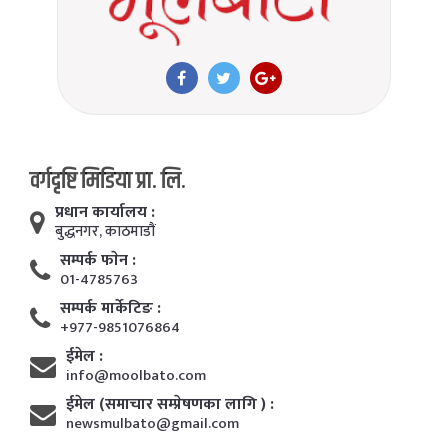
वर्गदृष्टि मिडिया प्रा. लि.
प्रधान कार्यालय :
बुद्धनगर, काठमाडाैं
सम्पर्क फाेन :
01-4785763
सम्पर्क मार्केटिङ :
+977-9851076864
ईमेल :
info@moolbato.com
ईमेल (समाचार सम्प्रेषणका लागि ) :
newsmulbato@gmail.com