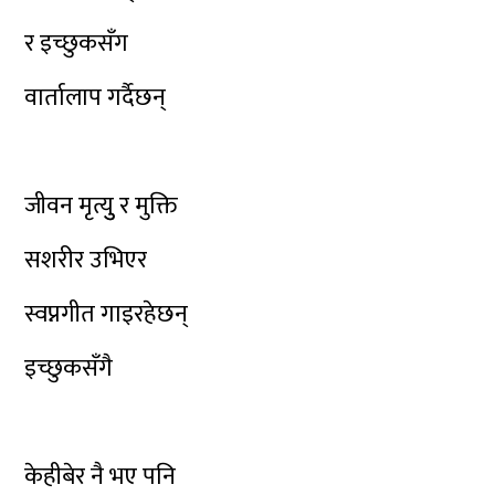
र इच्छुकसँग
वार्तालाप गर्दैछन्
जीवन मृत्युु र मुक्ति
सशरीर उभिएर
स्वप्नगीत गाइरहेछन्
इच्छुकसँगै
केहीबेर नै भए पनि