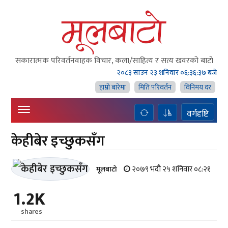
सकारात्मक परिवर्तनवाहक विचार, कला/साहित्य र सत्य खवरको बाटाे
२०८३ साउन २३ शनिवार
०६:३६:३८ बजे
हाम्राे बारेमा
मिति परिवर्तन
विनिमय दर
वर्गदृष्टि
केहीबेर इच्छुकसँग
२०७९ भदौ २५ शनिवार ०८:२१
मूलबाटाे
1.2K
shares