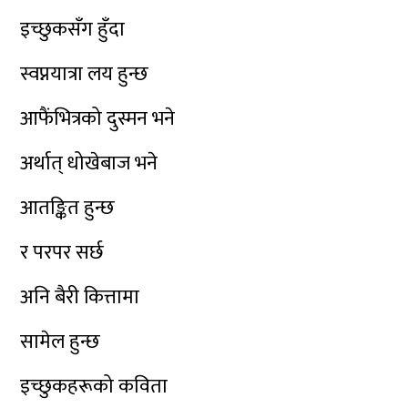
इच्छुकसँग हुँदा
स्वप्नयात्रा लय हुन्छ
आफैंभित्रको दुस्मन भने
अर्थात् धोखेबाज भने
आतङ्कित हुन्छ
र परपर सर्छ
अनि बैरी कित्तामा
सामेल हुन्छ
इच्छुकहरूको कविता