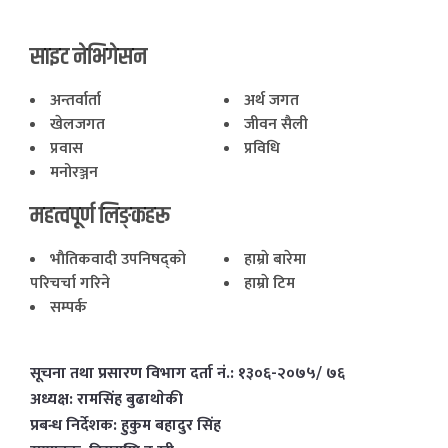
साइट नेभिगेसन
अन्तर्वार्ता
अर्थ जगत
खेलजगत
जीवन सैली
प्रवास
प्रविधि
मनोरञ्जन
महत्वपूर्ण लिङ्कहरू
भाैतिकवादी उपनिषद्काे
हाम्राे बारेमा
परिचर्चा गरिने
हाम्राे टिम
सम्पर्क
सूचना तथा प्रसारण विभाग दर्ता नं.: १३०६-२०७५/ ७६
अध्यक्ष: रामसिंह बुढाथाेकी
प्रबन्ध निर्देशक: हुकुम बहादुर सिंह