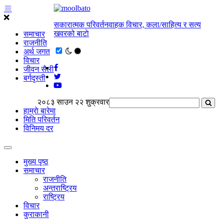
सकारात्मक परिवर्तनवाहक विचार, कला/साहित्य र सत्य
खवरको बाटाे
समाचार
राजनीति
अर्थ जगत
विचार
जीवन सैली
बर्गदृस्ती
२०८३ साउन २२ शुक्रवार
हाम्राे बारेमा
मिति परिवर्तन
विनिमय दर
मुख्य पृष्ठ
समाचार
राजनीति
अन्तराष्ट्रिय
राष्ट्रिय
विचार
कुराकानी