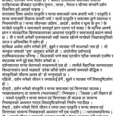
बीचबाट दर्शनको जन्म भएको हो । अर्थात दासस्वामी समाजको विकास
प्रक्रियाका बीचबाट प्राचीन युनान , भारत , नेपाल र चीनमा संगसंगै दर्शन
विकसित हुदै आएको पाइन्छ ।
वास्तवमा विश्व अर्थात प्रकृति र मानव समाजको जन्म कसरी भयो ? प्रकृति र
मानव समाजको विकास कसरी भयो ? साथै प्रकृति र समाजमा कुनै व्यवस्था र
नियमसंगति छ ? मानव जीवनका उद्येश्य , आदर्श , कर्तव्य र मूल्य के हुन ? के
मान्छेले प्रकृति र समाजवारे सत्यपूर्ण ज्ञान प्राप्त गर्न सक्छ ? के मानिस आफ्नो
ज्ञान र व्यावहारिक क्रियाकलापका आधारमा प्रकृति र समाजलाई बदल्न समर्थ
छ । यी र यस्तै अनेकौं प्रश्नहरुको सही जवाफ खोज्ने मान्छेको जिज्ञासावृतिको
उपज र अभिव्यक्ति नै दर्शन हो ।
शाब्दिक अर्थमा दर्शन भनेको हेर्ने , बुझ्ने र व्याख्या गर्ने साधनको नाम हो । यो
संस्कृत भाषाको ‘दृश’ धातुबाट बनेको हो । अंग्रेजीमा दर्शनलाई
एजष्यिकयउजथ भनिन्छ । फिलसफी भन्ने शब्द प्राचीन ग्रीक भाषाको एजष्भि र
क्यउजष्ब भन्ने दुई शब्द मिलेर बनेको छ ।
दर्शनशास्त्र मानव चेतनाको रुपहरुमध्ये एक हो । त्यसैले वैज्ञानिक साम्यवादका
सिध्दान्तकार कार्ल माक्र्सले ‘हरेक साँचो दर्शन आफ्नो समयको बौद्धिक र
संस्कृतिको जीवन्त आत्मा हो’ हो भन्नुभएको छ ।
पहिलो , दर्शन भनेको जीवन र जगतलाई हेर्ने , बुझ्ने र व्याख्या गर्ने विश्वदृष्टिकोण
हो ।
दोस्रो , दर्शन भनेको संस्कृति र मानव समाजका एवं चिन्तनका चालक (
न्यखभचलष्लन) वा सामान्य (न्भलभचब)ि नियमहरु ( ीबधक ) को विज्ञान हो
। यसले प्रकृति र मानव समाज एवं चिन्तनका ती चालक वा सामान्य
नियमहरुको अध्ययन गराएर विश्वदृष्टिकोणको निर्माण गराउँदछ ।
तेस्रो , दर्शन भनेको सिंगो जीवन र जगत तथा प्रकृति र मानव समाज एवं
चिन्तनका सामान्य नियमहरुको अध्ययन गर्ने एक पध्दति ( ःभतजयमययिनथ )