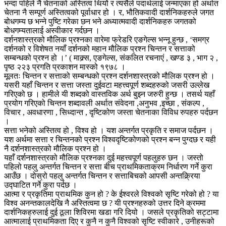
भन्दा पहिले नै चेतनाको अस्तित्व थियोे र त्यसैले पदार्थलाई जन्माएका हो अर्थात
चेतना नै सम्पूर्ण अस्तित्वको पूर्वाधार हो । र, भौतिकवादी दार्शनिकहरुले जगत
बोधगम्य छ भन्ने पुष्टि गरेका छन भने अध्यात्मवादी दार्शनिकहरु जगतको
बोधगम्यतालाई अस्वीकार गर्दछन ।
दर्शनशास्त्रको मौलिक प्रश्नका वारेमा फ्रेडरि एङगेल्स भन्नू हुन्छ , ‘समग्र
दर्शनको र विशेषत नयाँ दर्शनको महान मौलिक प्रश्न चिन्तन र सत्ताको
सम्बन्धको प्रश्न हो ।’ ( माक्र्स, एङगेल्स, संकलित रचनाएं , खण्ड ३ , भाग २ ,
पृष्ठ २२३ प्रगति प्रकाशन मास्को १९७८ ।
मूलतः चिन्तन र सत्ताको सम्बन्धको प्रश्न दर्शनशास्त्रको मौलिक प्रश्न हो ।
यसरी यहाँ चिन्तन र सत्ता जस्ता दुईवटा महत्त्वपूर्ण शब्दहरुको जसरी उल्लेख
गरिएको छ । हामीले यी शब्दको वास्तविक अर्थ बुझ्न जरुरी हुन्छ । तसर्थ यहाँ
प्रयोग गरिएको चिन्तन शब्दावली अर्थात संवेदना ,अनुभव ,इच्छा , संकल्प ,
विचार , अवधारणा , सिध्दान्त , दृष्टिकोण जस्ता चेतनाका विविध रुपहरु पर्दछन
।
सत्ता भनेको अस्तित्व हो , विश्व हो । यश अन्तर्गत प्रकृति र समाज पर्दछन ।
यश अर्थमा सत्ता र चिन्तनको प्रश्न विश्वदृष्टिकोणको प्रश्न बन्न पुग्दछ र यही
नै दर्शनशास्त्रको मौलिक प्रश्न हो ।
यहाँ दर्शनशास्त्रको मौलिक प्रश्नका दुई महत्त्वपूर्ण पहलुहरु छन । जस्तो
पहिलो पहलु अन्तर्गत चिन्तन र सत्ता बीच प्राथमिकताक्रम निर्धारण गर्ने कुरा
आउँछ । दोस्रो पहलु अन्तर्गत चिन्तन र सत्ताबिचको आपसी अन्तक्र्रिया
उद्घाटित गर्ने कुरा पर्दछ ।
आत्मा र प्रकृतिमा प्राथमिक कुन हो ? के ईश्वरले विश्वको सृष्टि गरेको हो ? या
विश्व अनन्तकालदेखि नै अस्तित्वमा छ ? यी प्रश्नहरुको उत्तर दिने क्रममा
दार्शनिकहरुलाई दुई ठूला शिविरमा खडा गरि दियो । जसले प्रकृतिको सट्टामा
आत्मालाई प्राथमिकता दिए र कुनै न कुनै विश्वको सृष्टि स्वीकारे , उनीहरूको