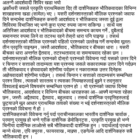
अलग्गै आदर्शवादी शिविर खडा भयो
अर्र्कोथरी जसले प्रकृति प्राथमिकता दिए ती दार्शनिकहरु भौतिकवादका विभिन्न
शाखाहरुमा खडा (सामेल) भए । यसरी दर्शनशास्त्रको मौलिक प्रश्नको जवाफ
दिने सन्दर्भमा दार्शनिकहरु कसरी आदर्शवाद र भौतिकवाद जस्ता दुई ठूला
शिविरमा विभाजित भए भन्ने कुरा प्रष्ट रुपमा जान्न सकिन्छ । साथै यश
अतिरिक्त आदर्शवाद र भौतिकवादको बीचमा समन्वय कायम गर्ने , दुबैलाई
समानन्तर रुपमा लिने वा तटस्थ रहने तेस्रो धारा पनि पाइन्छ । तसर्थ
दर्शनशास्त्रको मौलिक प्रश्नको पहिलो प्रश्नको उल्लेख गर्ने सन्दर्भमा मूलतः
तीन प्रवृत्ति पाइन्छन , जस्तै आदर्शवाद , भौतिकवाद र बीचका धारा । यसरी
बीचका धारा अन्तर्गत द्वैतवाद , तटस्थतावाद वा समन्वयवाद रहेका छन ।
दर्शनशास्त्रको मौलिक प्रश्नको दोस्रो प्रश्नको विवेचना गर्दा यसको उत्तर दिने
र चिन्तन र सत्ताको तादाम्यता यश प्रश्नमा जसले सकारात्मक उत्तर दिने गर्दछन
ती भौतिकवाद र ज्ञेयवादको श्रेणीमा पर्दछन र नकारात्मक उत्तर दिनेहरू
अज्ञेयवादको श्रेणीमा पर्दछन् । तसर्थ चिन्तन र सत्ताको तादाम्यसंग सम्बन्धित
प्रश्न विश्व , त्यसको सारतत्व र त्यसका नियमहरुलाई बुझ्ने र तदनुसार
विश्वलाई बदल्ने विषयसंग सम्बन्धित प्रश्न हो । यो प्रश्नको जवाफ दिनेमा
भौतिकवाद , आदर्शवाद र विभिन्न बीचका धाराहरुका आ– आफ्नै मान्यता रहेका
छन , जस्तैः अद्वैतवाद , द्वैतवाद , बहुलवाद । तसर्थ दार्शनिक प्रवृत्तिहरुलाई
छुट्याउने मूल आधार प्राथमिक तत्वको संख्या न भई दर्शनशास्त्रको मौलिक
प्रश्नको विवेचना नै हो ।
दार्शनिकहरुको विवेचना गर्नु पर्दा प्राचीनकालका भारतीय दार्शनिक चार्वाक ,
प्रमाणु प्रमुख हो भन्ने ग्रीक दार्शनिक डेमोक्रिट्स , प्रकृति प्रमुख हो भन्ने
चिनीया दार्शनिक लाओत्से सबै भौतिकवादी दार्शनिक हुन । पदार्थलाई प्रधान
मान्ने थेल्स , एपि क्युरस , फायरवाख , माक्र्स , एङगेल्स आदि दार्शनिकहरु सबै
भौतिकवादी हुन ।