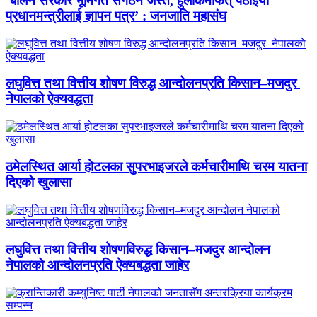
‘बालेन सरकार भूमिगत संगठन जस्तै, हुलाकमार्फत् पठाइयो
प्रधानमन्त्रीलाई ज्ञापन पत्र’ : जनजाति महासंघ
लघुवित्त तथा वित्तीय शोषण विरुद्ध आन्दोलनप्रति किसान–मजदुर
नेपालको ऐक्यवद्धता
ठमेलस्थित आर्या होटलका सुपरभाइजरले कर्मचारीमाथि चरम यातना
दिएको खुलासा
लघुवित्त तथा वित्तीय शोषणविरुद्ध किसान–मजदुर आन्दोलन
नेपालको आन्दोलनप्रति ऐक्यबद्धता जाहेर