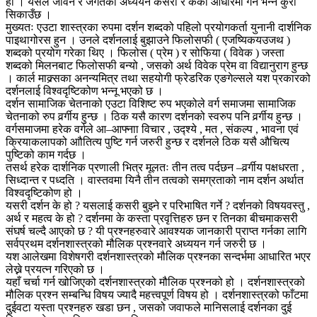
हो । यसले जीवन र जगतको अध्ययन कसरी र केका आधारमा गर्ने भन्ने कुरा
सिकाउँछ ।
मुख्यतः एउटा शास्त्रका रुपमा दर्शन शब्दको पहिलो प्रयोगकर्ता युनानी दार्शनिक
पाइथागोरस हुन । उनले दर्शनलाई बुझाउने फिलोसफी ( एजष्यिकयउजथ )
शब्दको प्रयोग गरेका थिए । फिलोस ( प्रेम ) र सोफिया ( विवेक ) जस्ता
शब्दको मिलनबाट फिलोसफी बन्यो , जसको अर्थ विवेक प्रेम वा विद्यानुराग हुन्छ
। कार्ल माक्र्सका अनन्यमित्र तथा सहयोगी फ्रेडरिक एङगेल्सले यश प्रकारको
दर्शनलाई विश्वदृष्टिकोण भन्नू भएको छ ।
दर्शन सामाजिक चेतनाको एउटा विशिष्ट रुप भएकोले वर्ग समाजमा सामाजिक
चेतनाको रुप वर्र्गीय हुन्छ । ठिक यसै कारण दर्शनको स्वरुप पनि वर्र्गीय हुन्छ ।
वर्गसमाजमा हरेक वर्गले आ–आफ्नाा विचार , उद्श्ये , मत , संकल्प , भावना एवं
क्रियाकलापको आौतित्य पुष्टि गर्न जरुरी हुन्छ र दर्शनले ठिक यसै औचित्य
पुष्टिको काम गर्दछ ।
तसर्थ हरेक दार्शनिक प्रणाली भित्र मूलतः तीन तत्व पर्दछन –वर्र्गीय पक्षधरता ,
सिध्दान्त र पध्दति । वास्तवमा यिनै तीन तत्वको समग्रताको नाम दर्शन अर्थात
विश्वदृष्टिकोण हो ।
यसरी दर्शन के हो ? यसलाई कसरी बुझ्ने र परिभाषित गर्ने ? दर्शनको विषयवस्तु ,
अर्थ र महत्व के हो ? दर्शनमा के कस्ता प्रवृत्तिहरु छन र तिनका बीचमाकसरी
संघर्ष चल्दै आएको छ ? यी प्रश्नहरुवारे आवश्यक जानकारी प्राप्त गर्नका लागि
सर्वप्रथम दर्शनशास्त्रको मौलिक प्रश्नवारे अध्ययन गर्न जरुरी छ ।
यश आलेखमा विशेषगरी दर्शनशास्त्रको मौलिक प्रश्नका सन्दर्भमा आधारित भएर
लेख्ने प्रयत्न गरिएको छ ।
यहाँ चर्चा गर्न खोजिएको दर्शनशास्त्रको मौलिक प्रश्नको हो । दर्शनशास्त्रको
मौलिक प्रश्न सम्बन्धि विषय ज्यादै महत्त्वपूर्ण विषय हो । दर्शनशास्त्रको फाँटमा
दुईवटा यस्ता प्रश्नहरु खडा छन , जसको जवाफले मानिसलाई दर्शनका दुई