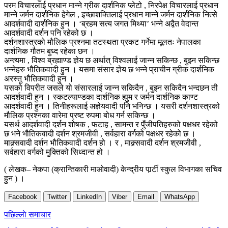
परम विचारलाई प्रधान मान्ने ग्रीक दार्शनिक प्लेटो , निरपेक्ष विचारलाई प्रधान
मान्ने जर्मन दार्शनिक हेगेल , इच्छाशक्तिलाई प्रधान मान्ने जर्मन दार्शनिक नित्से
आदर्शवादी दार्शनिक हुन । ‘ब्रहम सत्य जगत मिथ्या’ भन्ने अद्वैत वेदान्त
आदर्शवादी दर्शन पनि रहेको छ ।
दर्शनशास्त्रको मौलिक प्रश्नमा तटस्थता प्रकट गर्नेमा मूलतः नेपालका
दार्शनिक गौतम बुध्द रहेका छन ।
अन्त्यमा , विश्व ब्रह्माण्ड ज्ञेय छ अर्थात् विश्वलाई जान्न सकिन्छ , बुझ्न सकिन्छ
भन्नेहरु भौतिकवादी हुन । यसमा संसार ज्ञेय छ भन्ने प्राचीन ग्रीक दार्शनिक
अरस्तु भौतिकवादी हुन ।
यसको विपरीत जसले यो संसारलाई जान्न सकिदैन , बुझ्न सकिदैन भन्दछन ती
आदर्शवादी हुन । स्कटल्याण्डका दार्शनिक ह्युम र जर्मन दार्शनिक काण्ट
आदर्शवादी हुन । तिनीहरूलाई अज्ञेयवादी पनि भनिन्छ । यसरी दर्शनशास्त्रको
मौलिक प्रश्नका वारेमा प्रष्ट रुपमा बोध गर्न सकिन्छ ।
यसर्थ आदर्शवादी दर्शन शोषक , फटाह , सामन्त र पुँजीपतिहरुको पक्षधर रहेको
छ भने भौतिकवादी दर्शन श्रमजीवी , सर्वहारा वर्गको पक्षधर रहेको छ ।
माक्र्सवादी दर्शन भौतिकवादी दर्शन हो । र , माक्र्सवादी दर्शन श्रमजीवी ,
सर्वहारा वर्गको मुक्तिको सिध्दान्त हो ।
( लेखक– नेकपा (क्रान्तिकारी माओवादी) केन्द्रीय पार्र्टी स्कुल विभागका सचिव
हुन ) ।
Facebook
Twitter
LinkedIn
Viber
Email
WhatsApp
Post
पछिल्लाे समाचार