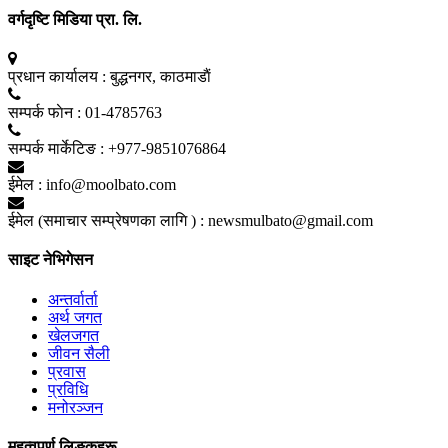
वर्गदृष्टि मिडिया प्रा. लि.
प्रधान कार्यालय :
बुद्धनगर, काठमाडाैं
सम्पर्क फाेन :
01-4785763
सम्पर्क मार्केटिङ :
+977-9851076864
ईमेल :
info@moolbato.com
ईमेल (समाचार सम्प्रेषणका लागि ) :
newsmulbato@gmail.com
साइट नेभिगेसन
अन्तर्वार्ता
अर्थ जगत
खेलजगत
जीवन सैली
प्रवास
प्रविधि
मनोरञ्जन
महत्वपूर्ण लिङ्कहरू