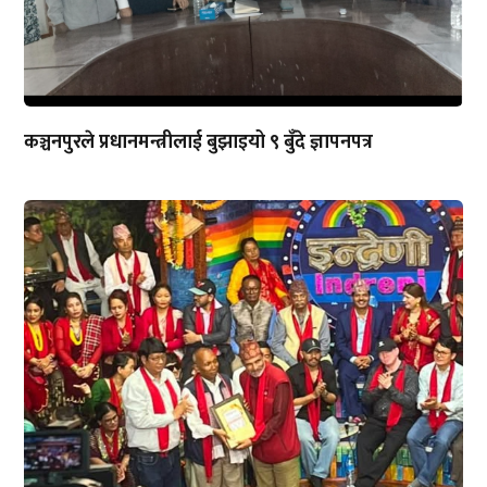
कञ्चनपुरले प्रधानमन्त्रीलाई बुझाइयो ९ बुँदे ज्ञापनपत्र