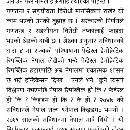
जनाउने गरेर नामलाई अगाडि ल्याएको पाइन्छ ।’
गणतन्त्र र सङ्घीयता विरोधी मानसिकता राखेर यो
काम भएको उनको बुझाइ छ । सरकारको निर्णयले
गणतन्त्र र सङ्घीयता विरोधी तप्कालाई फाइदा
भएको श्रेष्ठको दाबी छ । श्रेष्ठका अनुसार संविधानको
धारा ४ मा राज्यको परिभाषामा फेडेरल डेमोक्रेटिक
रिपब्लिक नेपाल लेखेको भन्दै फेडेरल डेमोक्रेटिक
रिपब्लिक हटाएपछि अब नेपालमा एकात्मक शासन
छ भन्ने इन्डिकेसन दिन्छ । उनले भने, ‘कुनै त्यस्तो
विश्लेषण नभएपछि नेपाल रिपब्लिक हो कि ? फेडेरल
हो कि ? किङ्डम हो कि ? के हो ? २०४७ को
संविधानले नेपाल राज्य ९नेपाल किङ्डम० भन्थ्यो ।
२०१९ सालको संविधानमा नेपाल मात्रै थियो । यो
निर्णयबाट मुलुकलाई २०१९ सालमा फर्काएको होइन