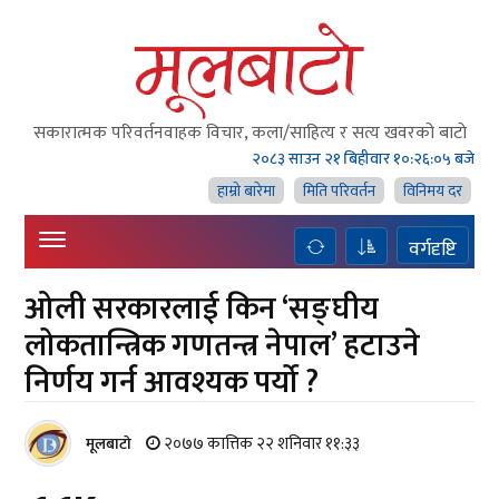
सकारात्मक परिवर्तनवाहक विचार, कला/साहित्य र सत्य खवरको बाटाे
२०८३ साउन २१ बिहीवार
१०:२६:०७ बजे
हाम्राे बारेमा
मिति परिवर्तन
विनिमय दर
वर्गदृष्टि
ओली सरकारलाई किन ‘सङ्घीय
लोकतान्त्रिक गणतन्त्र नेपाल’ हटाउने
निर्णय गर्न आवश्यक पर्यो ?
२०७७ कात्तिक २२ शनिवार ११:३३
मूलबाटाे