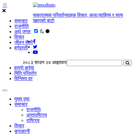
सकारात्मक परिवर्तनवाहक विचार, कला/साहित्य र सत्य
खवरको बाटाे
समाचार
राजनीति
अर्थ जगत
विचार
जीवन सैली
बर्गदृस्ती
२०८३ साउन २४ आइतवार
हाम्राे बारेमा
मिति परिवर्तन
विनिमय दर
मुख्य पृष्ठ
समाचार
राजनीति
अन्तराष्ट्रिय
राष्ट्रिय
विचार
कुराकानी