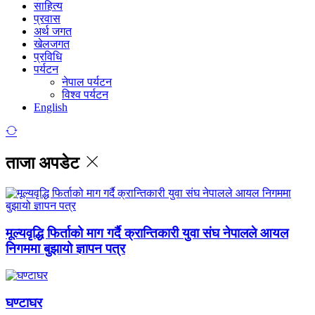
साहित्य
प्रवास
अर्थ जगत
खेलजगत
प्रविधि
पर्यटन
नेपाल पर्यटन
विश्व पर्यटन
English
ताजा अपडेट
मूल्यवृद्धि फिर्ताको माग गर्दै क्रान्तिकारी युवा संघ नेपालले आयल
निगममा बुझायो ज्ञापन पत्र
घण्टाघर