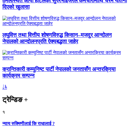
ठमेलस्थित आर्या होटलका सुपरभाइजरले कर्मचारीमाथि चरम यातना
दिएको खुलासा
लघुवित्त तथा वित्तीय शोषणविरुद्ध किसान–मजदुर आन्दोलन
नेपालको आन्दोलनप्रति ऐक्यबद्धता जाहेर
क्रान्तिकारी कम्युनिष्ट पार्टी नेपालको जनतासँग अन्तरक्रिया
कार्यक्रम सम्पन्न
ट्रेन्डिङ
+
१
न्याय रुक्मिणीलाई कि राधालाई ?