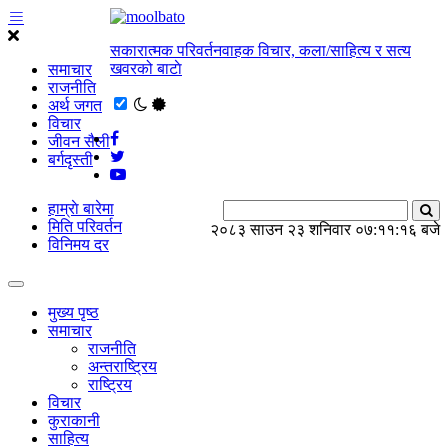
सकारात्मक परिवर्तनवाहक विचार, कला/साहित्य र सत्य
खवरको बाटाे
समाचार
राजनीति
अर्थ जगत
विचार
जीवन सैली
बर्गदृस्ती
हाम्राे बारेमा
मिति परिवर्तन
२०८३ साउन २३ शनिवार
०७:११:१६ बजे
विनिमय दर
मुख्य पृष्ठ
समाचार
राजनीति
अन्तराष्ट्रिय
राष्ट्रिय
विचार
कुराकानी
साहित्य