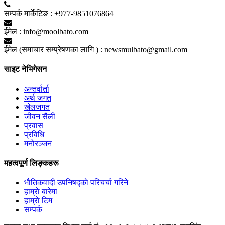
सम्पर्क मार्केटिङ :
+977-9851076864
ईमेल :
info@moolbato.com
ईमेल (समाचार सम्प्रेषणका लागि ) :
newsmulbato@gmail.com
साइट नेभिगेसन
अन्तर्वार्ता
अर्थ जगत
खेलजगत
जीवन सैली
प्रवास
प्रविधि
मनोरञ्जन
महत्वपूर्ण लिङ्कहरू
भाैतिकवादी उपनिषद्काे परिचर्चा गरिने
हाम्राे बारेमा
हाम्राे टिम
सम्पर्क