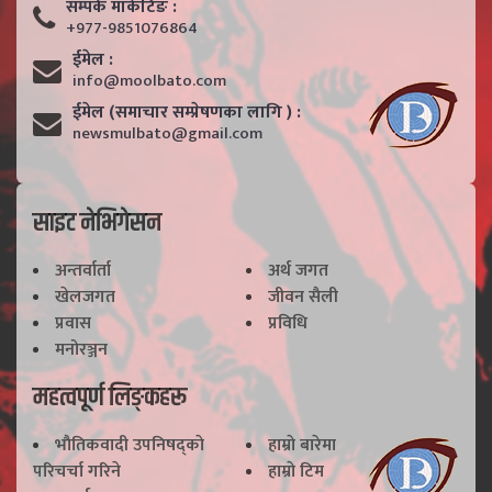
सम्पर्क मार्केटिङ :
+977-9851076864
ईमेल :
info@moolbato.com
ईमेल (समाचार सम्प्रेषणका लागि ) :
newsmulbato@gmail.com
साइट नेभिगेसन
अन्तर्वार्ता
अर्थ जगत
खेलजगत
जीवन सैली
प्रवास
प्रविधि
मनोरञ्जन
महत्वपूर्ण लिङ्कहरू
भाैतिकवादी उपनिषद्काे
हाम्राे बारेमा
परिचर्चा गरिने
हाम्राे टिम