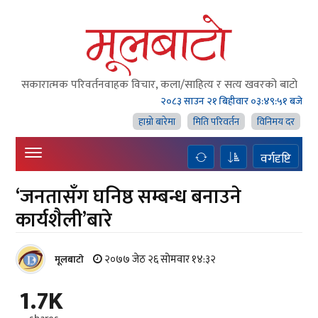
सकारात्मक परिवर्तनवाहक विचार, कला/साहित्य र सत्य खवरको बाटाे
२०८३ साउन २१ बिहीवार
०३:४९:५२ बजे
हाम्राे बारेमा
मिति परिवर्तन
विनिमय दर
वर्गदृष्टि
‘जनतासँग घनिष्ठ सम्बन्ध बनाउने
कार्यशैली’बारे
२०७७ जेठ २६ सोमवार १४:३२
मूलबाटाे
1.7K