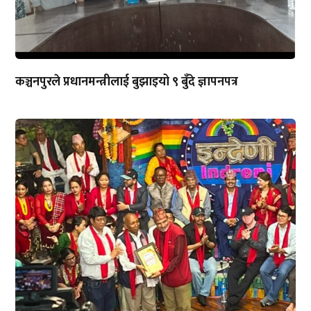
कञ्चनपुरले प्रधानमन्त्रीलाई बुझाइयो ९ बुँदे ज्ञापनपत्र