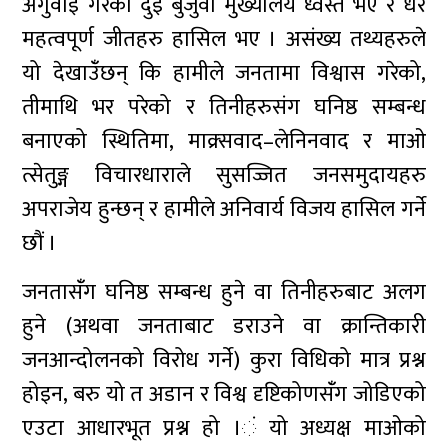
अगुवाई गरेका दुई बुर्जुवा मुख्यालय ध्वस्त भए र धेरै
महत्वपूर्ण जीतहरु हासिल भए । असंख्य तथ्यहरुले
यो देखाउँंछन् कि हामीले जनतामा विश्वास गरेको,
तीमाथि भर परेको र तिनीहरुसंग घनिष्ठ सम्बन्ध
बनाएको स्थितिमा, माक्र्सवाद–लेनिनवाद र माओ
त्सेतुङ्ग विचारधाराले सुसज्जित जनसमुदायहरु
अपराजेय हुन्छन् र हामीले अनिवार्य विजय हासिल गर्ने
छौं ।
जनतासंँग घनिष्ठ सम्बन्ध हुने वा तिनीहरुबाट अलग
हुने (अथवा जनताबाट डराउने वा क्रान्तिकारी
जनआन्दोलनको विरोध गर्ने) कुरा विधिको मात्र प्रश्न
होइन, बरु यो त अडान र विश्व दृष्टिकोणसँंग जोडिएको
एउटा आधारभूत प्रश्न हो ।ं यो अध्यक्ष माओको