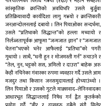
परिचालनको विरोध ग¥यो (१६०) र महान सर्बहारा
सांस्कृतिक क्रान्तिको अवधिभरि उसले बुर्जुृवा
प्रतिक्रियावादी कार्यदिशा लागु ग¥यो र क्रान्तिकारी
जनआन्दोलनलाई दबायो । लिन पियाओका सन्दर्भमा,
उसले “प्रतिभाको सिद्धान्त”को हल्ला मच्चायो र
निर्लज्जतापूर्वक आफूमा “जन्मजात ज्ञान” र “जन्मजात
चेतना”भएको भनेर आफैलाई “प्रतिभा”को पगरी
गुथायो । साथै, “धनी हुन र मोजमस्ती गर्न” रुचाउने र
“तेल, नुन, भट्टको सस, अमिलो र दाउरा” बाहेक अरु
केही नचिनेका गंवारका रुपमा व्यवहार गर्दै उसले आम
मजदुर तथा किसान जनसमुदायलाई होच्याउंथ्यो ।
लिन पियाओ र उसको गुटले माक्र्सवाद–लेनिनवादका
आधारभूत सिद्धान्तलाई निषेध गर्न द्वैत कुतर्कको
प्रयोग गर्दै “वीर र दासहरु दुबैले संगै मिलेर