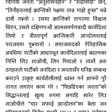
चिनियाँ जनता “अनुशासनहीन” र “रुढीवादी” छन्,
“तिनीहरुलाई क्रान्तिको पक्षमा तान्न गाह्रो हुन्छ” भन्ने
दावी ग¥यो । उसमा क्रान्तिको तागतमा विश्वास
थिएन, उसले दक्षिणपन्थी आत्मसमर्पणवादी कार्यदिशा
लियो र वीरतापूर्ण क्रान्तिकारी आन्दोलनलाई
पराजयमा पु¥यायो । समाजवादको ऐतिहासिक
अवधिमा पार्टीको आधारभूत कार्यदिशालाई बदल्नका
निम्ति लिउ शाओची, लिन पियाओ र त्यस्तै अरु
ठगहरुले पार्टीको जनदिशा र जनतासँंग घनिष्ठ सम्बन्ध
बनाउने उत्कृष्ट कार्यशैलीलाई ध्वस्त गर्न आफ्नो पुरै
तागत लगाएर काम गरे । “पिछडिएका जनता”को
सिद्धान्तलाई खुला रुपमा अगाडि सारेर लिउ
शाओचीले “चार सफाई आन्दोलन”का बेला जन