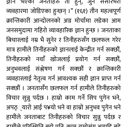
ज्ञान भएका जनताहरु ती हुन्, जुन संसारभरी
व्यवहारमा जोडिएका हुन्छन् ।” (१६१) तीन महत्वपूर्ण
क्रान्तिकारी आन्दोलनको अग्र मोर्चामा लडेका आम
जनसमुदामा गहिरो व्यावहारिक ज्ञान हुन्छ । जनताका
बिचारलाई नम्र भै सुनेर र तिनीहरुसँंग छलफल गरेर
मात्र हामीले तिनीहरुको ज्ञानलाई केन्द्रीत गर्न सक्छौं,
तिनीहरुको नयांँ खोजलाई प्रयोग गर्न सक्छौं,
अनुभवलाई संश्लेषण गर्न सक्छौं र क्रान्तिकारी
व्यवहारलाई नेतृत्व गर्न आवश्यक सही ज्ञान प्राप्त गर्न
सक्छौं । जनतासँंग छलफल गर्न हामीले तिनीहरुको
विचार सुन्नु पर्दछ । हाम्रो काम गर्ने सिप पुगेन भने,
अपठ््यारो आई प¥यो भने वा हाम्रो अनुभव पुगेन भने
हामीले जनताबाट तिनीहरुको विचार सुन्नु पर्दछ र
हामीले परिस्थिति बुझे पनि, काम राम्रोसंग अगाडि बढे