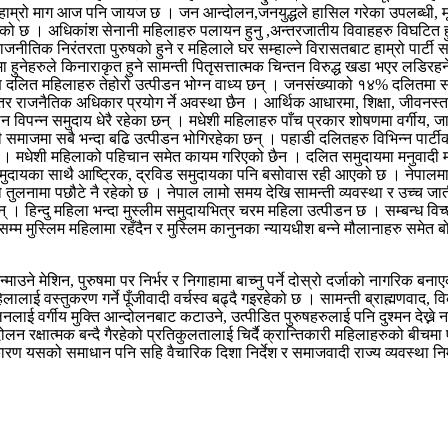
 हाम्रो माग आज पनि जायज छ । जन आन्दोलन,जनयुद्धले हासिल गरेका उपलब्धी, मूल्य
ेको छ । अधिकांश सेनानी महिलाहरु पलायन हुनु ,अन्तरजातीय विवाहहरु विघटित हुन
नीतिक निरंतरता पुरुषको हुने र महिलाले घर सम्हाल्ने विरासतबाट हाम्रो पार्टी 
 हुनेहरुले किनाराकृत हुने सामन्ती पितृसत्तात्मक चिन्तन विरुद्ध खडा भएर लडिर
 दलित महिलाहरु तेहोरो उत्पीडन भोग्न वाध्य छन् । जनसंख्याको १४% दलितमा साक
र राजनैतिक अधिकार प्रयोग र्ने अवस्था छैन । आर्थिक आधारमा, शिक्षा, जीवनस
विपन्न समुदाय धेरै रहेका छन् । मधेशी महिलाहरु पाँच प्रकार शोषणमा वर्गीय, जा
ाजमा सबै भन्दा बढि उत्पीडन भोगिरहेका छन् । पहाडी दलितहरु विभिन्न पार्टीको
र छ । मधेशी महिलाको पहिचान समेत कायम गरिएको छैन । दलित समुदायमा मनुवादी 
ल समुदायका साथै आष्ट्रिक, द्रविड समुदायका पनि बसोवास रही आएको छ । नेपालमा 
लनामा पछौटे नै रहेको छ । नेपाल लामो समय देखि सामन्ती व्यवस्था र उच्च जा
। हिन्दु महिला भन्दा मुस्लीम समुदायभित्र चरम महिला उत्पीडन छ । सम्बन्ध वि
म्म मुस्लिम महिलामा रहँदैन र मुस्लिम कानुनका न्यायधीश बन्ने मौलानाहरु समेत बो
ने मेशिन, पुरुषमा पर निर्भर र निगाहामा बाच्नु पर्ने दोस्रो दर्जाको नागरिक बनाएको
ाई वस्तुकरण गर्ने पूँजीवादी वर्चस्व बढ्दै गइरहेको छ । सामन्ती ब्राह्मणवाद, वि
ई वर्गीय मुक्ति आन्दोलनबाट कटाउने, उत्पीडित पुरुषहरुलाई पनि दुश्मन देख्ने न
न रक्षात्मक बन्दै गैरहेको प्रतिकुलतालाई चिर्दै क्रान्तिकारी महिलाहरुको बीचम
रण यसको समाधान पनि सहि वैचारिक दिशा निर्देश र समाजवादी राज्य व्यवस्था निर्म