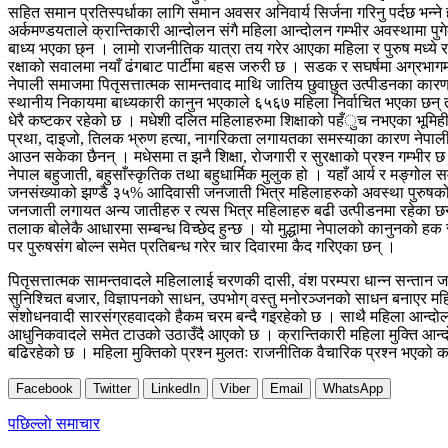
सहित समान प्रतिस्पर्धाका लागि समान अवसर अनिवार्य सिर्जना गरिनु पर्दछ भन्ने
अर्कमण्डयताले क्रान्तिकारी आन्दोलन संगै महिला आन्दोलन गम्भीर अवस्थामा पुग
बाध्य भएका छ्न । लामो राजनीतिक यात्रा तय गरेर आएका महिला र पुरुष मध्ये राज
रक्षाको सवालमा नयाँ ढंगबाट पार्टीमा बहस जरुरी छ । सडक र सघर्षमा अग्रभागमा
नेपाली समाजमा पितृसत्तात्मक सामन्तवाद माथि जातिय छुवाछुत उत्पीडनका कारण
स्थानीय निकायमा बाध्यकारी कानुन भएकाले ६५६७ महिला निर्वाचित भएका छन् त
धेरै कष्टकर रहेको छ । मधेशी दलित महिलाहरुमा शिक्षाको पहँुच नभएका भूमिहीन 
प्रथा, दाइजो, तिलक भ्रुण हत्या, नागरिकता लगायतका समस्याका कारण नेपाली सम
आउन सकेका छैनन् । मधेसमा त झनै शिक्षा, रोजगारी र सुरक्षाको प्रश्न गम्भी
नेपाल बहुजाती, बहुसाँस्कृतिक तथा बहुधार्मिक मुलुक हो । यहाँ आर्य र मङ्गो
जनसंख्याको झण्डै ३५% आदिवासी जनजाती भित्र महिलाहरुको अवस्था पुरुषको तु
जनजाती लगायत अन्य जातीहरु र त्यस भित्र महिलाहरु बढी उत्पीडनमा रहेका छन् 
तलाक बोलेकै आधारमा सम्बन्ध विच्छेद हुन्छ । यो मुद्धामा नेपालको कानुनको हक स
पर पुरुषसंग बोल्न समेत प्रतिबन्ध गरेर चार दिवारमा कैद गरिएका छन् ।
पितृसत्तात्मक सामन्तवादले महिलालाई चरणकी दासी, वंश परम्परा धान्न सन्तान जन्माउ
सुनिश्चित बजार, विज्ञापनको साधन, उपभोग् वस्तु मनोरञ्जनको साधन बनाएर महिलाल
संशोधनवादी सारसंग्रहवादको हैकम चरम बन्दै गइरहेको छ । साथै महिला आन्दोलनला
आधुनिकवादले समेत टाउको उठाउँदै आएको छ । क्रान्तिकारी महिला मुक्ति आन्दोल
बढिरहेको छ । महिला मुक्तिको प्रश्न मुलतः राजनीतिक वैचारिक प्रश्न भएको का
Facebook
Twitter
LinkedIn
Viber
Email
WhatsApp
Post
पछिल्लाे समाचार