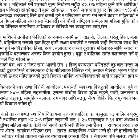
छ । महिलाले गर्ने श्रमको मूल्य निर्धारण नहुँदा ४२.९% महिला कुनै पनि आर्थिक 
पच्चिस) रहेकोबाट नै बुझ्न सकिन्छ । १२औं जनगणनानुसार नेपालमा १९% परिवा
 बनाउदा राज्यलाई तिर्ने कर कम्ती हुने र परिवारमा बण्डा गर्न नपर्ने कारण महिला
ल महिला संघ (क्रान्तिकारी) को चौथो राष्ट्रिय सम्मेलनमा महिला मुक्तिको पहि
मा पैत्रिक सम्पत्तिमा अधिकार त लेखियो तर व्यवहारमा लागू छैन ।
ाथिको उत्पीडन फेरिएको स्वरुपमा कायमै छ । दाइजो, तिलक, घरेलु हिंसा, बलात्क
छोरी, बहिनीलाई उसको हक दिएर हामी सक्षम बनाउँछौ र उसको सही निर्णयमा साथ दिनेछ
 हुने मनोवैज्ञानिक हिंसा, हत्या, बलात्कार जस्ता दूराचार महिलाहरु माथि ज्यादा गर
रुमाथि बलात्कार अस्त्र किन प्रयोग हुन्छ ? वृद्धा र बालिका समेत बलात्कार गर्ने प्र
षणले पैंदा गरेको छ ।
ाको वंश, थर र गोत्र सम्म आफ्नो छैन । हिन्दु परम्परामा पण्डितले दुइ चार मन्त्र 
विधिको दुरुपयोगले बालिकाहरु देखि महिलाहरु बिलिङ गर्ने, ब्ल्याक मेलिङ, भ्रुण 
को छ तर महिलाहरुको ठूलो हिस्सा धार्मिक अन्धविश्वासको माखे साङ्लोमा झन 
कारको स्वर राणा विरोधी आन्दोलन, पंचायती व्यवस्था विरुद्धको आन्दोलन, दुबै जन
४०% महिला सहभागीता, एसल्ड मोर्चामा विरता पूर्वक लड्ने, पार्टी, जनसत्ता जनकम
ा समेत नझुक्नु, सामुहिक बलात्कार पचाएर अघि बढ्नु, सैन्य शिविर भित्र पुरुषको भ
नयाँ विकास समेत हो ।
 कानुनको कारण ७५३ स्थानिय निकायमा १२ नगरपालिकाका प्रमुख, १३ पालिका प्र
 स्थानिय तहमा ४२.२% महिला सहभागी छन् । २५ प्रमुखहरु र ६९ वडा अध्यक्ष बाहे
्ठीभर महिला बाहेक केही गर्न सक्ने कार्यकारी हैसियतमा छैनन् । राज्यका हरे
शतः समावेश गरिएका छन् । सारत ;व्यवहारिक अर्थमा भन्ने हो भने हात्तीका देखाउ
ीकर गरेको वाहाना गर्छ तर व्यवहारमा त्यस्तो हुँदैन । नेपालमा पनि मूलतः त्यही