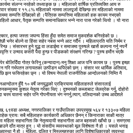
कार्यमा संलग्न नरहेको तथ्याङ्क छ । महिलाको वार्षिक प्रतिव्यक्ति आय रु
र संख्या र ११.८% महिलाको नाममा लालपूर्जा देखिन्छ तर महिलाको नाममा
को नाममा सम्पत्ति देखिएको हो ।पैत्रिक सम्पत्तिमा महिलाको हक कायम नभएको
लो आधार, पैतृक सम्पत्ति समानाधिकार भन्ने नारा पास गरेको थियो । यो नारा
ार, हत्या जस्ता जघन्य हिंसा हुँदा समेत समाज मुकदर्शक बनिरहेको छ ।
ौ भनेर बोल्ने वा हिंसा सहेर नबस भन्ने आट गर्दैन । महिलाप्रति यति निर्मम र
िन्छ । संसारभर हुने युद्ध वा लडाईमा र समाजमा पुरुषले खासै कल्पना गर्नु नपर्ने
वृत्ति र उन्माद कसरी पैदा हुन्छ र पीडकको संरक्षण गरिन्छ ? पुरुष हर्मोन भएकै
जपेर बोलिदिँदा गोत्र फेरिनु (कन्यादान) मनु शिक्षा आज पनि कायम छ । पुरुष इच्छा
पहिचान गरि गर्भपतन लगायतका उत्पीडन थपिएको छन् । संसार भर धार्मिक अतिवाद,
पछि झन फसिरहेका छ्न । यो विषय नेपाली राजनीतिक आन्दोलनको निम्ति नै
आन्दोलन हुँदै १० वर्षे जनयुद्धको प्रक्रियामा महिलाहरुले संसारलाई
्युनमा कुशल नेतृत्व गरेका थिए । दुश्मनको कब्जाबाट जेलव्रेक गर्नु, दोहोरो
न्दा चरम यातना सहेर पनि गोपनीयता भंग नगर्नु,त्याग, वलिदानको उच्च आर्दशले
मुख, ६९वडा अध्यक्ष, नगरपालिका र गाउँपालिका उपप्रमुख ५६४ र १३३०७ महिला
क प्रायः सबै महिलाहरु कार्यकारी अधिकार छैनन् र किनाराका साक्षी मात्र
क तहमा महिला सहभागिता कि नेतृत्वदायी सहभागीता आज बहसको खाँचो छ । समग्रमा
ने दाँत मात्र हुन् । यो संसदीय व्यवस्थाको मूल विशेषता नै हो । यसले भनाइ
 अवस्था नै हो । महिला, दलित र मुिस्लमहरुका लागि विशेषाधिकारको व्यवस्था