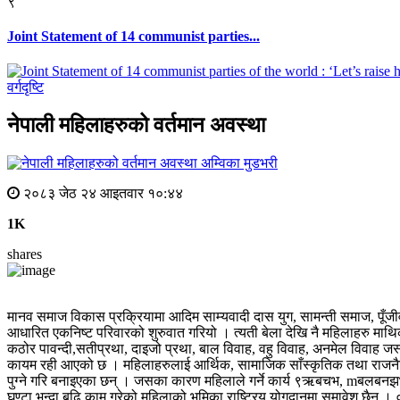
९
Joint Statement of 14 communist parties...
वर्गदृष्टि
नेपाली महिलाहरुको वर्तमान अवस्था
अम्विका मुडभरी
२०८३ जेठ २४ आइतवार १०:४४
1K
shares
मानव समाज विकास प्रक्रियामा आदिम साम्यवादी दास युग, सामन्ती समाज, पूँजीवा
आधारित एकनिष्ट परिवारको शुरुवात गरियो । त्यती बेला देखि नै महिलाहरु माथिक
कठोर पावन्दी,सतीप्रथा, दाइजो प्रथा, बाल विवाह, वहु विवाह, अनमेल विवाह जस
कायम रही आएको छ । महिलाहरुलाई आर्थिक, सामाजिक साँस्कृतिक तथा राजनैतिक 
पुग्ने गरि बनाइएका छन् । जसका कारण महिलाले गर्ने कार्य ९ऋबचभ, mबलबनझ
घण्टा भन्दा बढि काम गरेको महिलाको भूमिका राष्ट्रिय योगदानमा समावेश छै