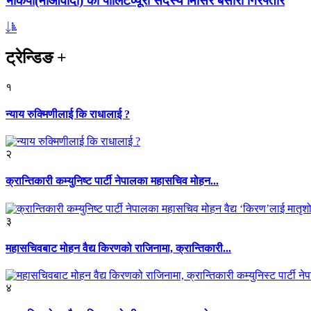
भाकपा(माओवादी) का पोलिटव्यूरो सदस्य मिसिर बेसारा गिरफ्तार
ट्रेन्डिङ
+
१
न्याय रुक्मिणीलाई कि राधालाई ?
२
क्रान्तिकारी कम्युनिष्ट पार्टी नेपालका महासचिव मोहन...
३
महासचिवबाट मोहन वैद्य किरणको राजिनामा, क्रान्तिकारी...
४