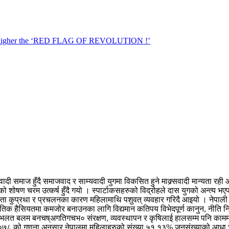
दी समाज हुँदै समाजवाद र साम्यवादी युगमा विकसित हुने माक्र्सवादी मान्यता रह
ो शोषण चरम उत्कर्ष हुँदै गयो । स्पार्टाकसहरुको विद्रोहले दास युगको अन्त्य 
्ता कुप्रथा र प्रचलनका कारण महिलामाथि पशुवत् व्यवहार गरिदै आइयो । नेपाली स
हैसियतमा कमजोर बनाउनका लागि विद्यमान कतिपय विभेदपूर्ण कानुन, नीति नियम 
भलत बलम बनचष्अगतिगचभ० संरक्षण, व्यवस्थापन र कृषिलाई हालसम्म पनि काममा 
न । ०७८ को गणना अनुसार नेपालमा महिलाहरुको संख्या ५१.१३% जनसंख्याको आधा 