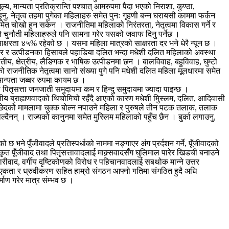
, मान्यता प्रतिक्रान्ति पश्चात् आमरुपमा पैदा भएको निराशा, कुण्ठा,
ु, नेतृत्व तहमा पुगेका महिलाहरु समेत पुनः गृहणी बन्न घरायसी काममा फर्कन
समेत चोखो हुन सकेन । राजनीतिमा महिलाको निरंतरता, नेतृत्वमा विकास गर्ने र
हने चुनौती महिलाहरुले पनि सामना गरेर यसको जवाफ दिनु पर्नेछ ।
्षरता ४५% रहेको छ । यसमा महिला मात्रको साक्षरता दर भने धेरै न्यून छ ।
्तर र उत्पीडनका हिसाबले पहाडिया दलित भन्दा मधेशी दलित महिलाको अवस्था
तीय, क्षेत्रीय, लैङिगक र भाषिक उत्पीडनमा छन । बालविवाह, बहुविवाह, घुम्टो
 राजनीतिक नेतृत्वमा सानो संख्या पुगे पनि मधेशी दलित महिला मूलधारमा समेत
मान्यता जब्बर रुपमा कायम छ ।
पितृसत्ता जनजाती समुदायमा कम र हिन्दु समुदायमा ज्यादा पाइन्छ ।
तीय ब्राह्मणवादको थिचोमिचो रहँदै आएको कारण मधेशी मुिस्लम, दलित, आदिवासी
च्छेदकोे मामलामा चुक्क बोल्न नपाउने महिला र पुरुषले तीन पटक तलाक, तलाक
ल्दैनन् । राज्यको कानुनमा समेत मुस्लिम महिलाको पहुँच छैन । बुर्का लगाउनु,
 छ भने पूँजीवादले प्रतिस्पर्धाको नाममा नङ्गाएर अंग प्रर्दशन गर्ने, पूँजीवादको
कृत पूँजीवाद तथा पितृसत्तावादलाई माक्र्सवादसँग घुलिमाल पारेर खिडची बनाउने
ारीवाद, वर्गीय दृष्टिकोणको विरोध र पहिचानवादलाई सबथोक मान्ने उत्तर
ा एकता र ध्रुवीकरण सहित हाम्रो संगठन आफ्नो गतिमा संगठित हुदै अधि
ाण गरेर मात्र संम्भव छ ।