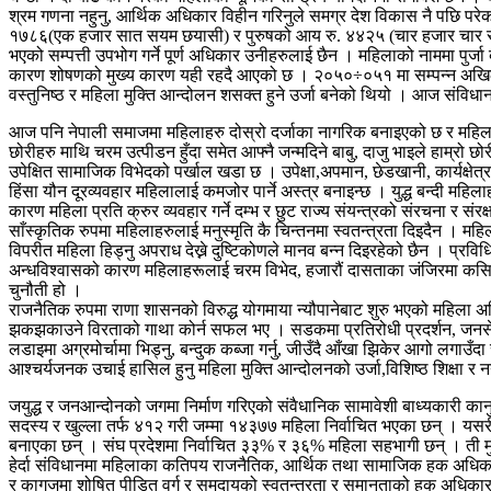
श्रम गणना नहुनु, आर्थिक अधिकार विहीन गरिनुले समग्र देश विकास नै पछि परेको 
१७८६(एक हजार सात सयम छयासी) र पुरुषको आय रु. ४४२५ (चार हजार चार सय 
भएको सम्पत्ती उपभोग गर्ने पूर्ण अधिकार उनीहरुलाई छैन । महिलाको नाममा पुर्जा
कारण शोषणको मुख्य कारण यही रहदै आएको छ । २०५०÷०५१ मा सम्पन्न अखिल नेपा
वस्तुनिष्ठ र महिला मुक्ति आन्दोलन शसक्त हुने उर्जा बनेको थियो । आज संविधान
आज पनि नेपाली समाजमा महिलाहरु दोस्रो दर्जाका नागरिक बनाइएको छ र महिला म
छोरीहरु माथि चरम उत्पीडन हुँदा समेत आफ्नै जन्मदिने बाबु, दाजु भाइले हाम्रो 
उपेक्षित सामाजिक विभेदको पर्खाल खडा छ । उपेक्षा,अपमान, छेडखानी, कार्यक्षेत्रमा
हिंसा यौन दूरव्यवहार महिलालाई कमजोर पार्ने अस्त्र बनाइन्छ । युद्ध बन्दी महिलाह
कारण महिला प्रति क्रुर व्यवहार गर्ने दम्भ र छुट राज्य संयन्त्रको संरचना र संरक्
साँस्कृतिक रुपमा महिलाहरुलाई मनुस्मृति कै चिन्तनमा स्वतन्त्रता दिइदैन । महिल
विपरीत महिला हिड्नु अपराध देख्ने दुष्टिकोणले मानव बन्न दिइरहेको छैन । प्र
अन्धविश्वासको कारण महिलाहरूलाई चरम विभेद, हजारौं दासताका जंजिरमा कसिए
चुनौती हो ।
राजनैतिक रुपमा राणा शासनको विरुद्ध योगमाया न्यौपानेबाट शुरु भएको महिला अधि
झकझकाउने विरताको गाथा कोर्न सफल भए । सडकमा प्रतिरोधी प्रदर्शन, जनसेनामा 
लडाइमा अग्रमोर्चामा भिड्नु, बन्दुक कब्जा गर्नु, जीउँदै आँखा झिकेर आगो लगाउँद
आश्चर्यजनक उचाई हासिल हुनु महिला मुक्ति आन्दोलनको उर्जा,विशिष्ठ शिक्षा र 
जयुद्ध र जनआन्दोनको जगमा निर्माण गरिएको संवैधानिक सामावेशी बाध्यकारी
सदस्य र खुल्ला तर्फ ४१२ गरी जम्मा १४३७७ महिला निर्वाचित भएका छन् । यसरी
बनाएका छन् । संघ प्रदेशमा निर्वाचित ३३% र ३६% महिला सहभागी छन् । ती मुठ
हेर्दा संविधानमा महिलाका कतिपय राजनैतिक, आर्थिक तथा सामाजिक हक अधिकार अं
र कागजमा शोषित पीडित वर्ग र समुदायको स्वतन्त्रता र समानताको हक अधिकार स्व