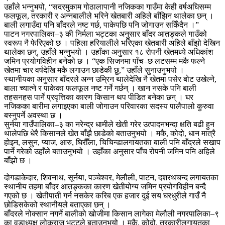
उहाँले भन्नुभयो, “सदरमुकाम गोठालापानी नजिकका गाउँमा केही वर्षअघिसम्म
फलफूल, तरकारी र अन्नबालीले भरिने खेतबारी अहिले बाँझिन थालेका छन् ।
बाली लगाउँदा पनि बाँदरले नष्ट गर्छ, पाकेपछि पनि जोगाउन सकिँदैन ।”
पाटन नगरपालिका–३ की निर्मला भट्टका अनुसार बाँदर आतङ्कले गाउँको
स्वरूप नै फेरिएको छ । पहिला हरियालीले भरिएका खेतबारी अहिले बाँझो देखिन
थालेका छन्, उहाँले भन्नुभयो । उहाँका अनुसार १८ रोपनी खेतमध्ये अधिकांश
जमिन प्रयोगविहीन बनेको छ । “एक सिजनमा पाँच–छ लटसम्म मकै फल्ने
खेतमा चार वर्षदेखि मकै लगाउन छाडेकी छु,” उहाँले सुनाउनुभयो ।
स्थानीयका अनुसार बाँदरले अन्न उम्रिन थालेदेखि नै खेतमा पसेर बोट उखेल्ने,
बाला च्यात्ने र पाकेका फलफूल नष्ट गर्ने गर्छन् । खान नसके पनि बाली
तहसनहस पार्ने प्रवृत्तिका कारण किसान थप पीडित बनेका छन् । घर
नजिकका बारीमा लगाइएका बाली जोगाउन परिवारका सदस्य पालैपालो कुरुवा
बस्नुपर्ने अवस्था छ ।
सुर्नया गाउँपालिका–३ का नरेन्द्र धामीले खेती गरेर उत्पादनभन्दा क्षति बढी हुन
थालेपछि धेरै किसानले खेत बाँझै छाडेको बताउनुभयो । मकै, कोदो, धान मात्रै
होइन, लसुन, प्याज, आरु, घिरौँला, चिचिन्डालगायतका बाली पनि बाँदरले सखाप
पार्ने गरेको उहाँले बताउनुभयो । उहाँका अनुसार पाँच रोपनी जमिन पनि अहिले
बाँझो छ ।
दोगडाकेदार, शिवनाथ, सूर्नया, पञ्चेश्वर, मेलौली, पाटन, दशरथचन्द लगायतका
स्थानीय तहमा बाँदर आतङ्कका कारण खेतीयोग्य जमिन प्रयोगविहीन बन्दै
गएको छ । खेतीपाती गर्न नसकेर करिब एक हजार दुई सय घरधुरीले गाउँ नै
छोडिसकेको स्थानीयले बताएका छन् ।
बाँदरले नोक्सान नगर्ने बालीको खोजीमा किसान लागेका मेलौली नगरपालिका–९
का वडाध्यक्ष लोकराज भट्टले बताउनुभयो । मकै, कोदो, तरकारीलगायतका