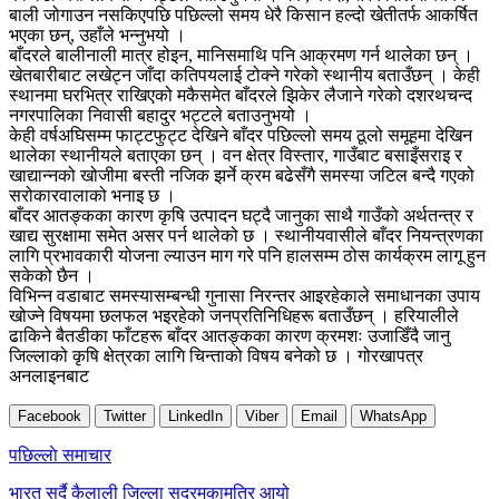
बाली जोगाउन नसकिएपछि पछिल्लो समय धेरै किसान हल्दो खेतीतर्फ आकर्षित
भएका छन्, उहाँले भन्नुभयो ।
बाँदरले बालीनाली मात्र होइन, मानिसमाथि पनि आक्रमण गर्न थालेका छन् ।
खेतबारीबाट लखेट्न जाँदा कतिपयलाई टोक्ने गरेको स्थानीय बताउँछन् । केही
स्थानमा घरभित्र राखिएको मकैसमेत बाँदरले झिकेर लैजाने गरेको दशरथचन्द
नगरपालिका निवासी बहादुर भट्टले बताउनुभयो ।
केही वर्षअघिसम्म फाट्टफुट्ट देखिने बाँदर पछिल्लो समय ठूलो समूहमा देखिन
थालेका स्थानीयले बताएका छन् । वन क्षेत्र विस्तार, गाउँबाट बसाइँसराइ र
खाद्यान्नको खोजीमा बस्ती नजिक झर्ने क्रम बढेसँगै समस्या जटिल बन्दै गएको
सरोकारवालाको भनाइ छ ।
बाँदर आतङ्कका कारण कृषि उत्पादन घट्दै जानुका साथै गाउँको अर्थतन्त्र र
खाद्य सुरक्षामा समेत असर पर्न थालेको छ । स्थानीयवासीले बाँदर नियन्त्रणका
लागि प्रभावकारी योजना ल्याउन माग गरे पनि हालसम्म ठोस कार्यक्रम लागू हुन
सकेको छैन ।
विभिन्न वडाबाट समस्यासम्बन्धी गुनासा निरन्तर आइरहेकाले समाधानका उपाय
खोज्ने विषयमा छलफल भइरहेको जनप्रतिनिधिहरू बताउँछन् । हरियालीले
ढाकिने बैतडीका फाँटहरू बाँदर आतङ्कका कारण क्रमशः उजाडिँदै जानु
जिल्लाको कृषि क्षेत्रका लागि चिन्ताको विषय बनेको छ । गोरखापत्र
अनलाइनबाट
Facebook
Twitter
LinkedIn
Viber
Email
WhatsApp
Post
पछिल्लाे समाचार
navigation
भारत सर्दै कैलाली जिल्ला सदरमुकामतिर आयो