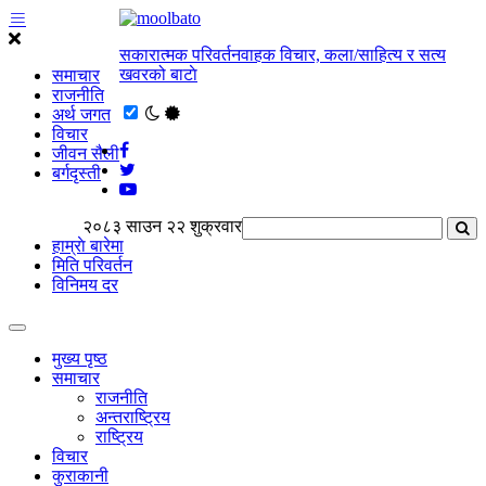
सकारात्मक परिवर्तनवाहक विचार, कला/साहित्य र सत्य
खवरको बाटाे
समाचार
राजनीति
अर्थ जगत
विचार
जीवन सैली
बर्गदृस्ती
२०८३ साउन २२ शुक्रवार
हाम्राे बारेमा
मिति परिवर्तन
विनिमय दर
मुख्य पृष्ठ
समाचार
राजनीति
अन्तराष्ट्रिय
राष्ट्रिय
विचार
कुराकानी