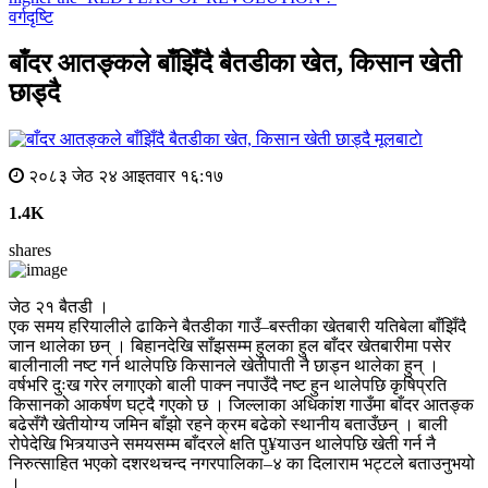
वर्गदृष्टि
बाँदर आतङ्कले बाँझिँदै बैतडीका खेत, किसान खेती
छाड्दै
मूलबाटाे
२०८३ जेठ २४ आइतवार १६:१७
1.4K
shares
जेठ २१ बैतडी ।
एक समय हरियालीले ढाकिने बैतडीका गाउँ–बस्तीका खेतबारी यतिबेला बाँझिँदै
जान थालेका छन् । बिहानदेखि साँझसम्म हुलका हुल बाँदर खेतबारीमा पसेर
बालीनाली नष्ट गर्न थालेपछि किसानले खेतीपाती नै छाड्न थालेका हुन् ।
वर्षभरि दुःख गरेर लगाएको बाली पाक्न नपाउँदै नष्ट हुन थालेपछि कृषिप्रति
किसानको आकर्षण घट्दै गएको छ । जिल्लाका अधिकांश गाउँमा बाँदर आतङ्क
बढेसँगै खेतीयोग्य जमिन बाँझो रहने क्रम बढेको स्थानीय बताउँछन् । बाली
रोपेदेखि भित्र्याउने समयसम्म बाँदरले क्षति पु¥याउन थालेपछि खेती गर्न नै
निरुत्साहित भएको दशरथचन्द नगरपालिका–४ का दिलाराम भट्टले बताउनुभयो
।