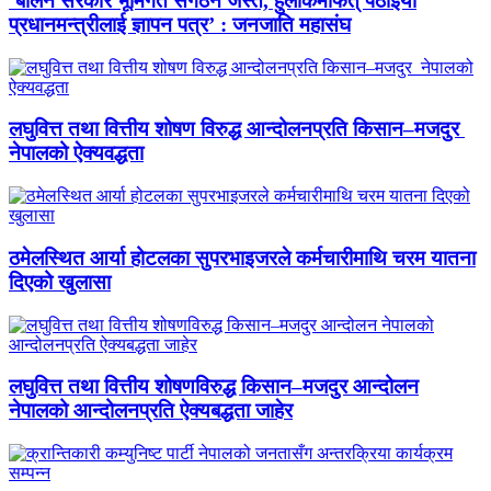
‘बालेन सरकार भूमिगत संगठन जस्तै, हुलाकमार्फत् पठाइयो
प्रधानमन्त्रीलाई ज्ञापन पत्र’ : जनजाति महासंघ
लघुवित्त तथा वित्तीय शोषण विरुद्ध आन्दोलनप्रति किसान–मजदुर
नेपालको ऐक्यवद्धता
ठमेलस्थित आर्या होटलका सुपरभाइजरले कर्मचारीमाथि चरम यातना
दिएको खुलासा
लघुवित्त तथा वित्तीय शोषणविरुद्ध किसान–मजदुर आन्दोलन
नेपालको आन्दोलनप्रति ऐक्यबद्धता जाहेर