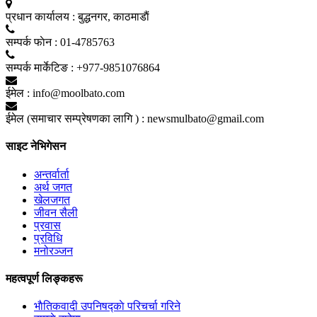
प्रधान कार्यालय :
बुद्धनगर, काठमाडाैं
सम्पर्क फाेन :
01-4785763
सम्पर्क मार्केटिङ :
+977-9851076864
ईमेल :
info@moolbato.com
ईमेल (समाचार सम्प्रेषणका लागि ) :
newsmulbato@gmail.com
साइट नेभिगेसन
अन्तर्वार्ता
अर्थ जगत
खेलजगत
जीवन सैली
प्रवास
प्रविधि
मनोरञ्जन
महत्वपूर्ण लिङ्कहरू
भाैतिकवादी उपनिषद्काे परिचर्चा गरिने