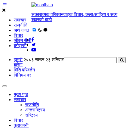
सकारात्मक परिवर्तनवाहक विचार, कला/साहित्य र सत्य
खवरको बाटाे
समाचार
राजनीति
अर्थ जगत
विचार
जीवन सैली
बर्गदृस्ती
हाम्राे
२०८३ साउन २३ शनिवार
बारेमा
मिति परिवर्तन
विनिमय दर
मुख्य पृष्ठ
समाचार
राजनीति
अन्तराष्ट्रिय
राष्ट्रिय
विचार
कुराकानी