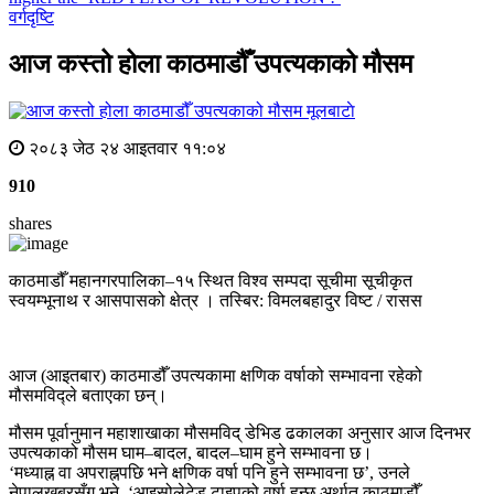
वर्गदृष्टि
आज कस्तो होला काठमाडौँ उपत्यकाको मौसम
मूलबाटाे
२०८३ जेठ २४ आइतवार ११:०४
910
shares
काठमाडौँ महानगरपालिका–१५ स्थित विश्व सम्पदा सूचीमा सूचीकृत
स्वयम्भूनाथ र आसपासको क्षेत्र । तस्बिर: विमलबहादुर विष्ट / रासस
आज (आइतबार) काठमाडौँ उपत्यकामा क्षणिक वर्षाको सम्भावना रहेको
मौसमविद्ले बताएका छन्।
मौसम पूर्वानुमान महाशाखाका मौसमविद् डेभिड ढकालका अनुसार आज दिनभर
उपत्यकाको मौसम घाम–बादल, बादल–घाम हुने सम्भावना छ।
‘मध्याह्न वा अपराह्नपछि भने क्षणिक वर्षा पनि हुने सम्भावना छ’, उनले
नेपालखबरसँग भने, ‘आइसोलेटेड टाइपको वर्षा हुन्छ अर्थात् काठमाडौँ