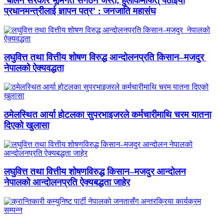
‘बालेन सरकार भूमिगत संगठन जस्तै, हुलाकमार्फत् पठाइयो
प्रधानमन्त्रीलाई ज्ञापन पत्र’ : जनजाति महासंघ
लघुवित्त तथा वित्तीय शोषण विरुद्ध आन्दोलनप्रति किसान–मजदुर
नेपालको ऐक्यवद्धता
ठमेलस्थित आर्या होटलका सुपरभाइजरले कर्मचारीमाथि चरम यातना
दिएको खुलासा
लघुवित्त तथा वित्तीय शोषणविरुद्ध किसान–मजदुर आन्दोलन
नेपालको आन्दोलनप्रति ऐक्यबद्धता जाहेर