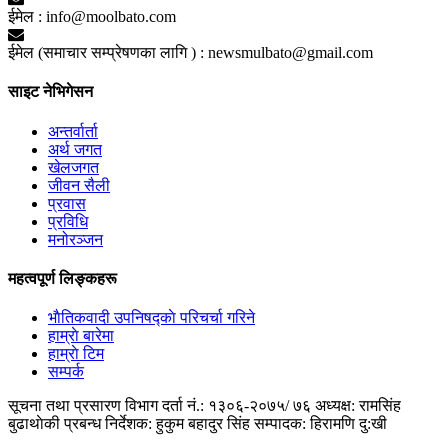
ईमेल :
info@moolbato.com
ईमेल (समाचार सम्प्रेषणका लागि ) :
newsmulbato@gmail.com
साइट नेभिगेसन
अन्तर्वार्ता
अर्थ जगत
खेलजगत
जीवन सैली
प्रवास
प्रविधि
मनोरञ्जन
महत्वपूर्ण लिङ्कहरू
भाैतिकवादी उपनिषद्काे परिचर्चा गरिने
हाम्राे बारेमा
हाम्राे टिम
सम्पर्क
सूचना तथा प्रसारण विभाग दर्ता नं.: १३०६-२०७५/ ७६
अध्यक्ष: रामसिंह
बुढाथाेकी
प्रबन्ध निर्देशक: हुकुम बहादुर सिंह
सम्पादक: हिरामणि दु:खी