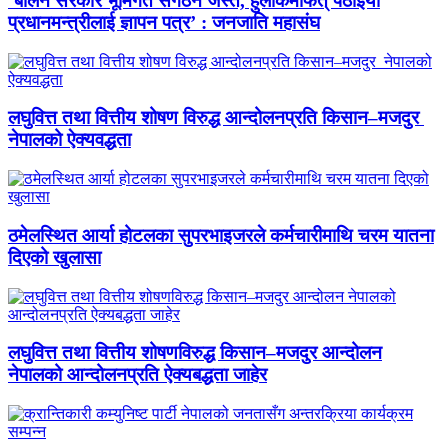
‘बालेन सरकार भूमिगत संगठन जस्तै, हुलाकमार्फत् पठाइयो
प्रधानमन्त्रीलाई ज्ञापन पत्र’ : जनजाति महासंघ
लघुवित्त तथा वित्तीय शोषण विरुद्ध आन्दोलनप्रति किसान–मजदुर
नेपालको ऐक्यवद्धता
ठमेलस्थित आर्या होटलका सुपरभाइजरले कर्मचारीमाथि चरम यातना
दिएको खुलासा
लघुवित्त तथा वित्तीय शोषणविरुद्ध किसान–मजदुर आन्दोलन
नेपालको आन्दोलनप्रति ऐक्यबद्धता जाहेर