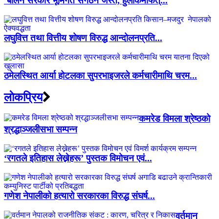
‘बालेन सरकार भूमिगत संगठन जस्तै, हुलाकमार्फत्...
लघुवित्त तथा वित्तीय शोषण विरुद्ध आन्दोलनप्रति...
ठमेलस्थित आर्या होटलका सुपरभाइजरले कर्मचारीमाथि चरम...
लाेकप्रिय
कमरेड विमला श्रेष्ठको
श्रद्धाञ्जलीसभा सम्पन्न
‘रगतले इतिहास लेख्नेहरू’ पुस्तक विमोचन एवं...
गणेश नेपालीको हत्यारो सरकारका विरुद्ध संघर्ष...
वर्तमान