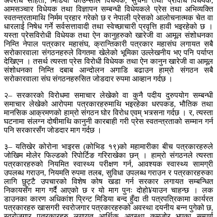
अपराध संहिता, मिडिया काउन्सील विधेयक, सुचना तथा प्रविधि विधेयक,
आमसञ्चार विधेयक तथा विज्ञापन सम्बन्धी विधेयकले प्रेस तथा अभिव्यक्ति
स्वतन्त्रतामाथि निर्मम प्रहार गरेको छ र नेपाली प्रेसको आलोचनात्मक चेत वा
धारलाई निषेध गर्ने सर्वसत्तावादी तथा स्वेच्छाचारी प्रवृत्ति हावी भइरहेको छ ।
यस्ता प्रेसविरोधी विधेयक तथा ऐन कानुहरुको खारेजी वा आमूल संशोधनका
निम्ति नेपाल पत्रकार महासंघ, क्रान्तिकारी पत्रकार महासंघ लगायत सबै
सरोकारवाला संगठनहरुले विगतमा खेलेको भूमिका उल्लेखनीय भए पनि पर्याप्त
देखिएन । तसर्थ त्यस्ता प्रेस विरोधी विधेयक तथा ऐन कानुन खारेजी वा आमूल
संशोधनका निम्ति दबाब आन्दोलन अगाडि बढाउन हाम्रो संगठन सबै
सरोकारवाला संघ संगठनहरुसित जोडदार रुपमा आव्हान गर्दछ ।
२– सरकारको विरोधमा समाचार लेखेको वा कुनै पदीय दुरुपयोग सम्बन्धी
समाचार लेखेको आरोपमा पत्रकारहरुमाथि भइरहेका धरपकड, भौतिक तथा
मानसिक आक्रमणको हाम्रो संगठन घोर विरोध एवम् भत्र्सना गर्दछ । र, त्यस्ता
घटनामा संलग्न दोषीमाथि कानुनी कारबाही गरी प्रेस स्वतन्त्रताको सम्मान गर्न
पनि सरकारसँग जोडदार माग गर्दछ ।
३– यतिखेर कोरोना भाइरस (कोभिड १९)को महामारीका बीच पत्रकारहरुले
जोखिम मोलेर फिल्डको रिपोर्टिङ गरिराखेका छन् । हाम्रो संगठनले त्यस्ता
पत्रकारहरुको नियमित स्वास्थ्य परीक्षण गर्न, आवश्यक स्वास्थ्य सामग्री
उपलब्ध गराउन, नियमति रुपमा तलब, सुविधा उपलब्ध गराउन र पत्रकारहरुका
लागि छुट्टै उपचारको विशेष कोष खडा गर्न सरकार लगायत सम्बन्धित
निकायसँग माग गर्दै आएको छ र यो माग पुनः दोहो¥याउन चाहन्छ । लक
डाउनका कारण अधिकांश प्रिन्ट मिडिया बन्द हुँदा ती पत्रपत्रिकामा कार्यरत
पत्रकारहरु खासगरी स्वरोजगार पत्रकारहरुको अवस्था दयनीय बन्न पुगेको छ,
स्वरोजगार पत्रकारहरु लगायत आर्थिक अवस्था कमजोर भएका सम्पूर्ण