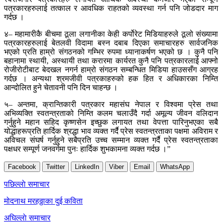
पत्रकारहरुलाई तत्काल र आवधिक राहतको व्यवस्था गर्न पनि जोडदार माग
गर्दछ ।
४– महामारीकै बीचमा ठूला लगानीका केही कर्पोरेट मिडियाहरुले ठूलो संख्यामा
पत्रकारहरुलाई बेतलवी विदामा बस्न दबाब दिएका समाचारहरु सार्वजनिक
भएको प्रति हाम्रो संगठनको गम्भिर रुपमा ध्यानाकर्षण भएको छ । कुनै पनि
बहानामा स्थायी, अस्थायी तथा करारमा कार्यरत कुनै पनि पत्रकारलाई आफ्नो
रोजीरोटीबाट बेदखल नगर्न हाम्रो संगठन सम्बन्धित मिडिया हाउससँग आग्रह
गर्दछ । अन्यथा श्रमजीवी पत्रकाहरुको हक हित र अधिकारका निम्ति
आन्दोलित हुने चेतावनी पनि दिन चाहन्छ ।
५– अन्तमा, क्रान्तिकारी पत्रकार महासंघ नेपाल र विश्वमा प्रेस तथा
अभिव्यक्ति स्वतन्त्रताको निम्ति कलम चलाउँदै गर्दा अमूल्य जीवन वलिदान
गर्नुहुने महान सहिद कृष्णसेन इच्छुक लगायत तथा वेपत्ता पारिनुभएका सबै
योद्धाहरूप्रति हार्दिक श्रद्धा भाव व्यक्त गर्दै प्रेस स्वतन्त्रताका पक्षमा अविराम र
अविचल संघर्ष गर्नुहुने सबैप्रति उच्च सम्मान व्यक्त गर्दै प्रेस स्वतन्त्रताका
पक्षधर सम्पूर्ण जनवर्गमा पुनः हार्दिक शुभकामना व्यक्त गर्दछ ।”
Facebook
Twitter
LinkedIn
Viber
Email
WhatsApp
Post
पछिल्लाे समाचार
navigation
मोदनाथ मरहठ्ठाका दुई कविता
अघिल्लाे समाचार