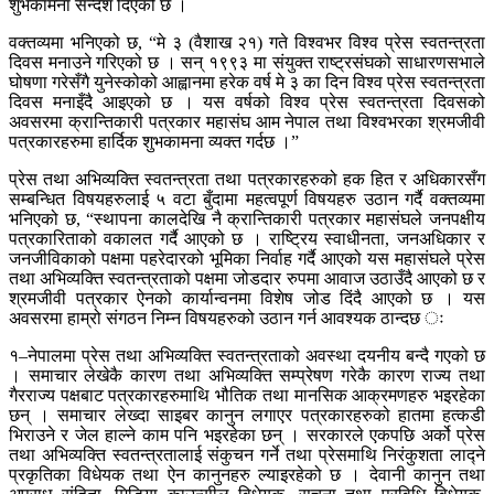
शुभकामना सन्देश दिएको छ ।
वक्तव्यमा भनिएको छ, “मे ३ (वैशाख २१) गते विश्वभर विश्व प्रेस स्वतन्त्रता
दिवस मनाउने गरिएको छ । सन् १९९३ मा संयुक्त राष्ट्रसंघको साधारणसभाले
घोषणा गरेसँगै युनेस्कोको आह्वानमा हरेक वर्ष मे ३ का दिन विश्व प्रेस स्वतन्त्रता
दिवस मनाइँदै आइएको छ । यस वर्षको विश्व प्रेस स्वतन्त्रता दिवसको
अवसरमा क्रान्तिकारी पत्रकार महासंघ आम नेपाल तथा विश्वभरका श्रमजीवी
पत्रकारहरुमा हार्दिक शुभकामना व्यक्त गर्दछ ।”
प्रेस तथा अभिव्यक्ति स्वतन्त्रता तथा पत्रकारहरुको हक हित र अधिकारसँग
सम्बन्धित विषयहरुलाई ५ वटा बुँदामा महत्वपूर्ण विषयहरु उठान गर्दै वक्तव्यमा
भनिएको छ, “स्थापना कालदेखि नै क्रान्तिकारी पत्रकार महासंघले जनपक्षीय
पत्रकारिताको वकालत गर्दै आएको छ । राष्ट्रिय स्वाधीनता, जनअधिकार र
जनजीविकाको पक्षमा पहरेदारको भूमिका निर्वाह गर्दै आएको यस महासंघले प्रेस
तथा अभिव्यक्ति स्वतन्त्रताको पक्षमा जोडदार रुपमा आवाज उठाउँदै आएको छ र
श्रमजीवी पत्रकार ऐनको कार्यान्वनमा विशेष जोड दिंदै आएको छ । यस
अवसरमा हाम्रो संगठन निम्न विषयहरुको उठान गर्न आवश्यक ठान्दछ ः
१–नेपालमा प्रेस तथा अभिव्यक्ति स्वतन्त्रताको अवस्था दयनीय बन्दै गएको छ
। समाचार लेखेकै कारण तथा अभिव्यक्ति सम्प्रेषण गरेकै कारण राज्य तथा
गैरराज्य पक्षबाट पत्रकारहरुमाथि भौतिक तथा मानसिक आक्रमणहरु भइरहेका
छन् । समाचार लेख्दा साइबर कानुन लगाएर पत्रकारहरुको हातमा हत्कडी
भिराउने र जेल हाल्ने काम पनि भइरहेका छन् । सरकारले एकपछि अर्को प्रेस
तथा अभिव्यक्ति स्वतन्त्रतालाई संकुचन गर्ने तथा प्रेसमाथि निरंकुशता लाद्ने
प्रकृतिका विधेयक तथा ऐन कानुनहरु ल्याइरहेको छ । देवानी कानुन तथा