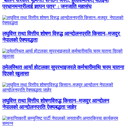
‘बालेन सरकार भूमिगत संगठन जस्तै, हुलाकमार्फत् पठाइयो
प्रधानमन्त्रीलाई ज्ञापन पत्र’ : जनजाति महासंघ
लघुवित्त तथा वित्तीय शोषण विरुद्ध आन्दोलनप्रति किसान–मजदुर
नेपालको ऐक्यवद्धता
ठमेलस्थित आर्या होटलका सुपरभाइजरले कर्मचारीमाथि चरम यातना
दिएको खुलासा
लघुवित्त तथा वित्तीय शोषणविरुद्ध किसान–मजदुर आन्दोलन
नेपालको आन्दोलनप्रति ऐक्यबद्धता जाहेर