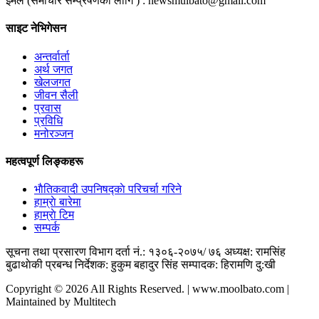
ईमेल (समाचार सम्प्रेषणका लागि ) :
newsmulbato@gmail.com
साइट नेभिगेसन
अन्तर्वार्ता
अर्थ जगत
खेलजगत
जीवन सैली
प्रवास
प्रविधि
मनोरञ्जन
महत्वपूर्ण लिङ्कहरू
भाैतिकवादी उपनिषद्काे परिचर्चा गरिने
हाम्राे बारेमा
हाम्राे टिम
सम्पर्क
सूचना तथा प्रसारण विभाग दर्ता नं.: १३०६-२०७५/ ७६
अध्यक्ष: रामसिंह
बुढाथाेकी
प्रबन्ध निर्देशक: हुकुम बहादुर सिंह
सम्पादक: हिरामणि दु:खी
Copyright © 2026 All Rights Reserved. | www.moolbato.com |
Maintained by Multitech