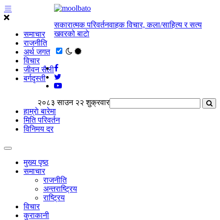
सकारात्मक परिवर्तनवाहक विचार, कला/साहित्य र सत्य
खवरको बाटाे
समाचार
राजनीति
अर्थ जगत
विचार
जीवन सैली
बर्गदृस्ती
२०८३ साउन २२ शुक्रवार
हाम्राे बारेमा
मिति परिवर्तन
विनिमय दर
मुख्य पृष्ठ
समाचार
राजनीति
अन्तराष्ट्रिय
राष्ट्रिय
विचार
कुराकानी