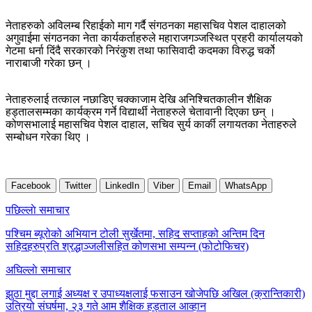
नेताहरुको अविलम्ब रिहाईको माग गर्दै संगठनका महासचिव पेशल दाहालको
अगुवाईमा संगठनका नेता कार्यकर्ताहरुले महाराजगञ्जस्थित प्रहरी कार्यालयको
गेटमा धर्ना दिंदै सरकारको निरंकुश तथा फासिवादी कदमका विरुद्ध चर्को
नाराबाजी गरेका छन् ।
नेताहरुलाई तत्काल नछाडिए चक्काजाम देखि अनिश्चितकालीन शैक्षिक
हड्तालसम्मका कार्यक्रम गर्ने विद्यार्थी नेताहरुले चेतावानी दिएका छन् ।
कोणसभालाई महासचिव पेशल दाहाल, सचिव सुर्य कार्की लगायतका नेताहरुले
सम्बोधन गरेका थिए ।
Facebook
Twitter
LinkedIn
Viber
Email
WhatsApp
Post
पछिल्लाे समाचार
navigation
पश्चिम ब्यूरोको अभियान टोली सुर्खेतमा, सहिद सप्ताहको अन्तिम दिन
सहिदहरुप्रति श्रद्धाञ्जलीसहित कोणसभा सम्पन्न (फोटोफिचर)
अघिल्लाे समाचार
झुठा मुद्दा लगाई अध्यक्ष र उपाध्यक्षलाई फसाउन खोजेपछि अखिल (क्रान्तिकारी)
उत्रियो संघर्षमा, २३ गते आम शैक्षिक हड्ताल आव्हान