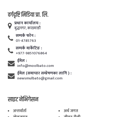
वर्गदृष्टि मिडिया प्रा. लि.
प्रधान कार्यालय :
बुद्धनगर, काठमाडाैं
सम्पर्क फाेन :
01-4785763
सम्पर्क मार्केटिङ :
+977-9851076864
ईमेल :
info@moolbato.com
ईमेल (समाचार सम्प्रेषणका लागि ) :
newsmulbato@gmail.com
साइट नेभिगेसन
अन्तर्वार्ता
अर्थ जगत