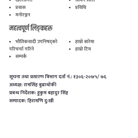
खेलजगत
जीवन सैली
प्रवास
प्रविधि
मनोरञ्जन
महत्वपूर्ण लिङ्कहरू
भाैतिकवादी उपनिषद्काे
हाम्राे बारेमा
परिचर्चा गरिने
हाम्राे टिम
सम्पर्क
सूचना तथा प्रसारण विभाग दर्ता नं.: १३०६-२०७५/ ७६
अध्यक्ष: रामसिंह बुढाथाेकी
प्रबन्ध निर्देशक: हुकुम बहादुर सिंह
सम्पादक: हिरामणि दु:खी