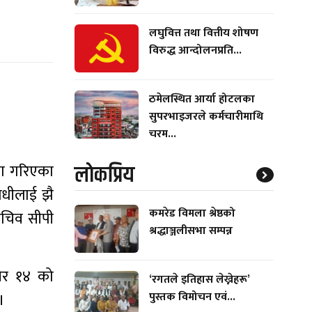
लघुवित्त तथा वित्तीय शोषण
विरुद्ध आन्दोलनप्रति...
ठमेलस्थित आर्या होटलका
सुपरभाइजरले कर्मचारीमाथि
चरम...
लाेकप्रिय
मा गरिएका
राधीलाई झै
कमरेड विमला श्रेष्ठको
सचिव सीपी
श्रद्धाञ्जलीसभा सम्पन्न
सिर १४ को
‘रगतले इतिहास लेख्नेहरू’
पुस्तक विमोचन एवं...
।