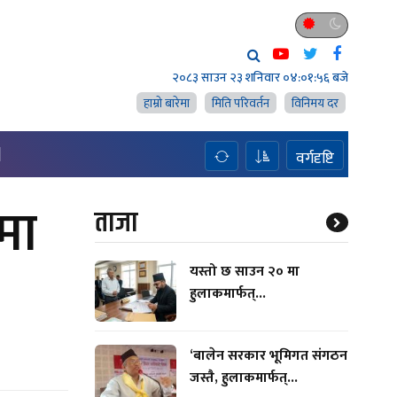
२०८३ साउन २३ शनिवार
०४:०१:५७ बजे
हाम्राे बारेमा
मिति परिवर्तन
विनिमय दर
H
वर्गदृष्टि
मा
ताजा
यस्तो छ साउन २० मा
हुलाकमार्फत्...
‘बालेन सरकार भूमिगत संगठन
जस्तै, हुलाकमार्फत्...