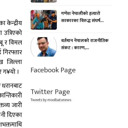
गणेश नेपालीको हत्यारो
सरकारका विरुद्ध संघर्ष...
 केन्द्रीय
 उत्रिएको
वर्तमान नेपालको राजनीतिक
्बू र विमल
संकट : कारण,...
 गिरफ्तार
ुख जिल्ला
Facebook Page
ार ग¥यो ।
र धरानबाट
Twitter Page
रान्तिकारी
Tweets by moolbatonews
्तव्य जारी
वानी दिएका
ेशभक्तमाथि