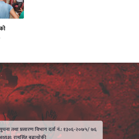
लको
.
सूचना तथा प्रसारण विभाग दर्ता नं.: १३०६-२०७५/ ७६
अध्यक्ष: रामसिंह बुढाथाेकी