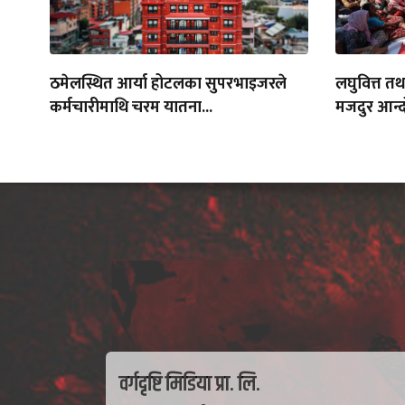
ठमेलस्थित आर्या होटलका सुपरभाइजरले
लघुवित्त त
कर्मचारीमाथि चरम यातना...
मजदुर आन्द
वर्गदृष्टि मिडिया प्रा. लि.