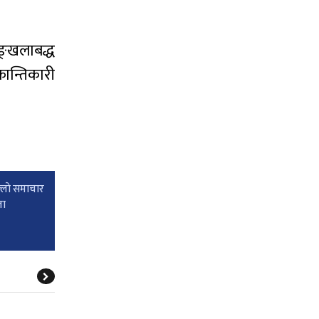
ृङ्खलाबद्ध
रान्तिकारी
्लाे समाचार
ता